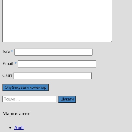
Ім'я
*
Email
*
Сайт
Пошук:
Марки авто:
Audi