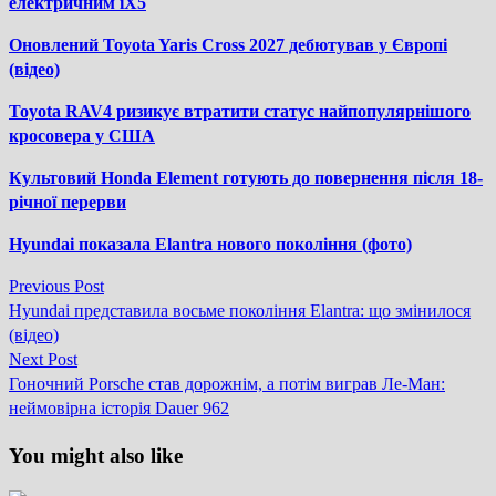
електричним iX5
Оновлений Toyota Yaris Cross 2027 дебютував у Європі
(відео)
Toyota RAV4 ризикує втратити статус найпопулярнішого
кросовера у США
Культовий Honda Element готують до повернення після 18-
річної перерви
Hyundai показала Elantra нового покоління (фото)
Previous
Previous Post
Навігація
post:
Hyundai представила восьме покоління Elantra: що змінилося
записів
(відео)
Next
Next Post
post:
Гоночний Porsche став дорожнім, а потім виграв Ле-Ман:
неймовірна історія Dauer 962
You might also like