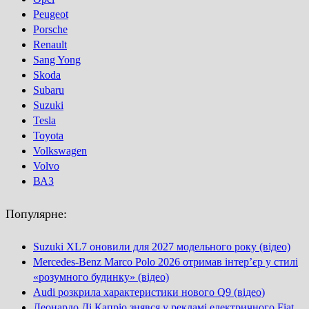
Peugeot
Porsсhe
Renault
Sang Yong
Skoda
Subaru
Suzuki
Tesla
Toyota
Volkswagen
Volvo
ВАЗ
Популярне:
Suzuki XL7 оновили для 2027 модельного року (відео)
Mercedes-Benz Marco Polo 2026 отримав інтер’єр у стилі
«розумного будинку» (відео)
Audi розкрила характеристики нового Q9 (відео)
Леонардо Ді Капріо знявся у рекламі електричного Fiat