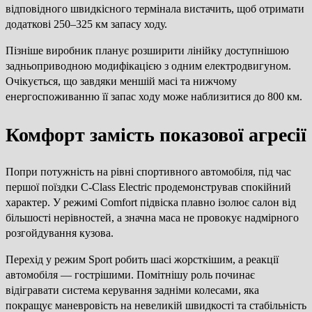
відповідного швидкісного термінала вистачить, щоб отримати
додаткові 250–325 км запасу ходу.
Пізніше виробник планує розширити лінійку доступнішою
задньоприводною модифікацією з одним електродвигуном.
Очікується, що завдяки меншій масі та нижчому
енергоспоживанню її запас ходу може наблизитися до 800 км.
Комфорт замість показової агресії
Попри потужність на рівні спортивного автомобіля, під час
першої поїздки C-Class Electric продемонстрував спокійний
характер. У режимі Comfort підвіска плавно ізолює салон від
більшості нерівностей, а значна маса не провокує надмірного
розгойдування кузова.
Перехід у режим Sport робить шасі жорсткішим, а реакції
автомобіля — гострішими. Помітнішу роль починає
відігравати система керування задніми колесами, яка
покращує маневровість на невеликій швидкості та стабільність