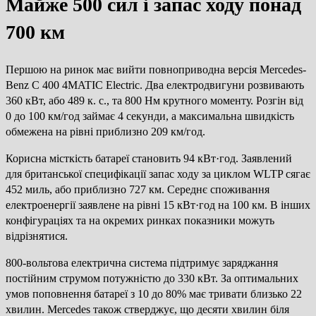
Майже 500 сил і запас ходу понад
700 км
Першою на ринок має вийти повноприводна версія Mercedes-
Benz C 400 4MATIC Electric. Два електродвигуни розвивають
360 кВт, або 489 к. с., та 800 Нм крутного моменту. Розгін від
0 до 100 км/год займає 4 секунди, а максимальна швидкість
обмежена на рівні приблизно 209 км/год.
Корисна місткість батареї становить 94 кВт·год. Заявлений
для британської специфікації запас ходу за циклом WLTP сягає
452 миль, або приблизно 727 км. Середнє споживання
електроенергії заявлене на рівні 15 кВт·год на 100 км. В інших
конфігураціях та на окремих ринках показники можуть
відрізнятися.
800-вольтова електрична система підтримує заряджання
постійним струмом потужністю до 330 кВт. За оптимальних
умов поповнення батареї з 10 до 80% має тривати близько 22
хвилин. Mercedes також стверджує, що десяти хвилин біля