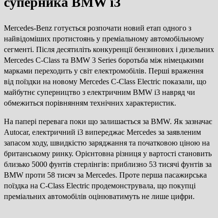
суперника BMW i3
Mercedes-Benz готується розпочати новий етап одного з
найвідоміших протистоянь у преміальному автомобільному
сегменті. Після десятиліть конкуренції бензинових і дизельних
Mercedes C-Class та BMW 3 Series боротьба між німецькими
марками переходить у світ електромобілів. Перші враження
від поїздки на новому Mercedes C-Class Electric показали, що
майбутнє суперництво з електричним BMW i3 навряд чи
обмежиться порівнянням технічних характеристик.
На папері перевага поки що залишається за BMW. Як зазначає
Autocar, електричний i3 випереджає Mercedes за заявленим
запасом ходу, швидкістю заряджання та початковою ціною на
британському ринку. Орієнтовна різниця у вартості становить
близько 5000 фунтів стерлінгів: приблизно 53 тисячі фунтів за
BMW проти 58 тисяч за Mercedes. Проте перша пасажирська
поїздка на C-Class Electric продемонструвала, що покупці
преміальних автомобілів оцінюватимуть не лише цифри.