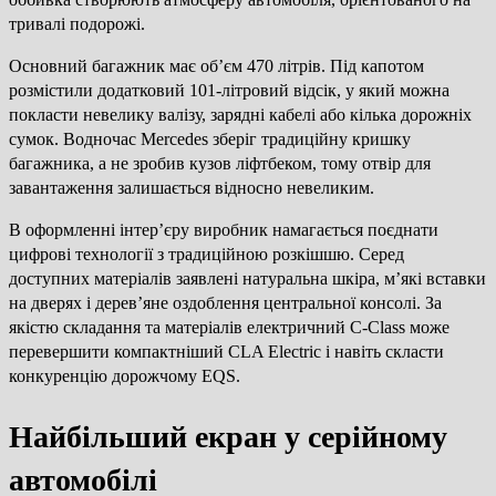
тривалі подорожі.
Основний багажник має об’єм 470 літрів. Під капотом
розмістили додатковий 101-літровий відсік, у який можна
покласти невелику валізу, зарядні кабелі або кілька дорожніх
сумок. Водночас Mercedes зберіг традиційну кришку
багажника, а не зробив кузов ліфтбеком, тому отвір для
завантаження залишається відносно невеликим.
В оформленні інтер’єру виробник намагається поєднати
цифрові технології з традиційною розкішшю. Серед
доступних матеріалів заявлені натуральна шкіра, м’які вставки
на дверях і дерев’яне оздоблення центральної консолі. За
якістю складання та матеріалів електричний C-Class може
перевершити компактніший CLA Electric і навіть скласти
конкуренцію дорожчому EQS.
Найбільший екран у серійному
автомобілі