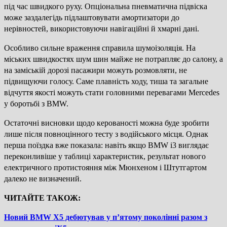
під час швидкого руху. Опціональна пневматична підвіска
може заздалегідь підлаштовувати амортизатори до
нерівностей, використовуючи навігаційні й хмарні дані.
Особливо сильне враження справила шумоізоляція. На
міських швидкостях шум шин майже не потрапляє до салону, а
на заміській дорозі пасажири можуть розмовляти, не
підвищуючи голосу. Саме плавність ходу, тиша та загальне
відчуття якості можуть стати головними перевагами Mercedes
у боротьбі з BMW.
Остаточні висновки щодо керованості можна буде зробити
лише після повноцінного тесту з водійського місця. Однак
перша поїздка вже показала: навіть якщо BMW i3 виглядає
переконливіше у таблиці характеристик, результат нового
електричного протистояння між Мюнхеном і Штутгартом
далеко не визначений.
ЧИТАЙТЕ ТАКОЖ:
Новий BMW X5 дебютував у п’ятому поколінні разом з