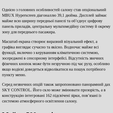
Однією з головних особливостей салону став опціональний
MBUX Hyperscreen діагоналлю 39,1 дюйма. Дисплей займає
майже всю ширину передньої панелі та об’єднує цифрову
панель приладів, центральну мультимедійну систему й окрему
зону для переднього пасажира.
Масштаб екрана створює виразний візуальний ефект, а
графіка виглядає сучасно та якісно. Водночас майже всі
функції, включно з керуванням кліматичною системою,
зосереджені в сенсорному інтерфейсі. Відсутність звичних
фізичних кнопок може бути незручною під час руху, особливо
якщо водієві доведеться відволікатися на пошук потрібного
пункту меню.
Серед незвичних опцій також запропоновано панорамний дах
SKY CONTROL. Його скло може змінювати прозорість, а в
конструкцію інтегровані 162 підсвічені зірки, пов’язані із
системою атмосферного освітлення салону.