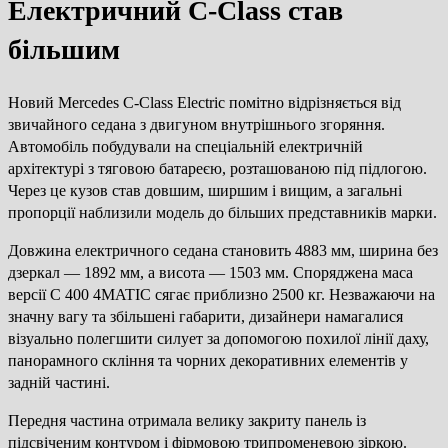
Електричний C-Class став
більшим
Новий Mercedes C-Class Electric помітно відрізняється від
звичайного седана з двигуном внутрішнього згоряння.
Автомобіль побудували на спеціальній електричній
архітектурі з тяговою батареєю, розташованою під підлогою.
Через це кузов став довшим, ширшим і вищим, а загальні
пропорції наблизили модель до більших представників марки.
Довжина електричного седана становить 4883 мм, ширина без
дзеркал — 1892 мм, а висота — 1503 мм. Споряджена маса
версії C 400 4MATIC сягає приблизно 2500 кг. Незважаючи на
значну вагу та збільшені габарити, дизайнери намагалися
візуально полегшити силует за допомогою похилої лінії даху,
панорамного скління та чорних декоративних елементів у
задній частині.
Передня частина отримала велику закриту панель із
підсвіченим контуром і фірмовою трипроменевою зіркою.