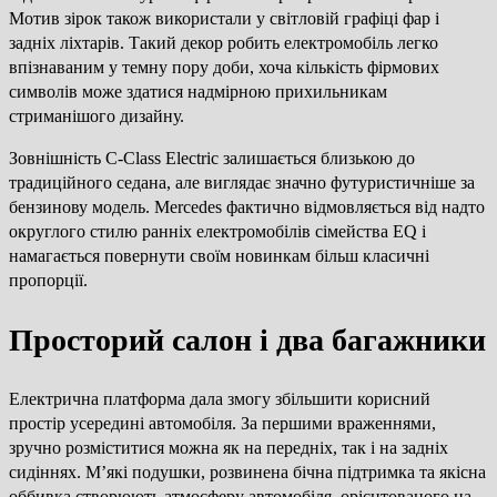
Мотив зірок також використали у світловій графіці фар і
задніх ліхтарів. Такий декор робить електромобіль легко
впізнаваним у темну пору доби, хоча кількість фірмових
символів може здатися надмірною прихильникам
стриманішого дизайну.
Зовнішність C-Class Electric залишається близькою до
традиційного седана, але виглядає значно футуристичніше за
бензинову модель. Mercedes фактично відмовляється від надто
округлого стилю ранніх електромобілів сімейства EQ і
намагається повернути своїм новинкам більш класичні
пропорції.
Просторий салон і два багажники
Електрична платформа дала змогу збільшити корисний
простір усередині автомобіля. За першими враженнями,
зручно розміститися можна як на передніх, так і на задніх
сидіннях. М’які подушки, розвинена бічна підтримка та якісна
оббивка створюють атмосферу автомобіля, орієнтованого на