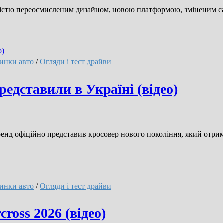
овністю переосмисленим дизайном, новою платформою, зміненим с
инки авто
/
Огляди і тест драйви
представили в Україні (відео)
ренд офіційно представив кросовер нового покоління, який отрим
инки авто
/
Огляди і тест драйви
ross 2026 (відео)