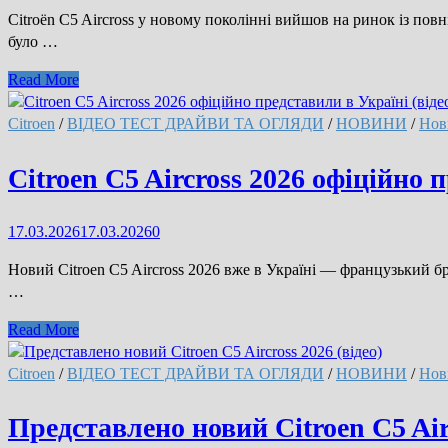
(відео)
Citroën C5 Aircross у новому поколінні вийшов на ринок із п
було …
Представлено
Read More
новий
Citroën
Citroen
/
ВІДЕО ТЕСТ ДРАЙВИ ТА ОГЛЯДИ
/
НОВИНИ
/
Нов
C5
Aircross
Citroen C5 Aircross 2026 офіційно 
2026
(відео)
17.03.2026
17.03.2026
0
Новий Citroen C5 Aircross 2026 вже в Україні — французький б
…
Citroen
Read More
C5
Aircross
Citroen
/
ВІДЕО ТЕСТ ДРАЙВИ ТА ОГЛЯДИ
/
НОВИНИ
/
Нов
2026
офіційно
Представлено новий Citroen C5 Airc
представили