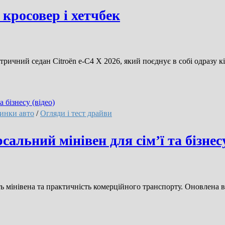
 кросовер і хетчбек
ичний седан Citroën e-C4 X 2026, який поєднує в собі одразу к
инки авто
/
Огляди і тест драйви
сальний мінівен для сім’ї та бізнесу
ть мінівена та практичність комерційного транспорту. Оновлена вер