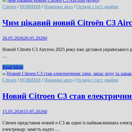
Citroen
/
НОВИНИ
/
Новинки авто
/
Огляди і тест драйви
Чим цікавий новий Citroën C3 Aircr
26.05.2026
26.05.2026
0
Новий Citroën C3 Aircross 2025 року вже дістався українськог
…
Чим
Read More
цікавий
новий
Citroen
/
НОВИНИ
/
Новинки авто
/
Огляди і тест драйви
Citroën
C3
Новий Citroen C3 став електричним
Aircross
(відео)
15.05.2026
15.05.2026
0
Citroen представив новий e-C3 як один із найважливіших елект
електрокар: замість надто …