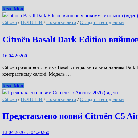
Новий
Read More
Citroen
C3
Citroen
/
НОВИНИ
/
Новинки авто
/
Огляди і тест драйви
став
електричним:
Citroën Basalt Dark Edition вийшов
ціна,
запас
16.04.2026
0
ходу
та
Citroën розширює лінійку Basalt спеціальним виконанням Dark 
характеристики
контрастному салоні. Модель …
(відео)
Citroën
Read More
Basalt
Dark
Citroen
/
НОВИНИ
/
Новинки авто
/
Огляди і тест драйви
Edition
вийшов
Представлено новий Citroën C5 Airc
у
новому
13.04.2026
13.04.2026
0
виконанні