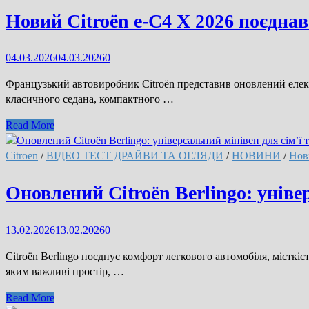
комерційний
Новий Citroën e-C4 X 2026 поєднав
фургон
для
04.03.2026
04.03.2026
0
бізнесу
Jumper
Французький автовиробник Citroën представив оновлений електр
(відео)
класичного седана, компактного …
Новий
Read More
Citroën
e-
Citroen
/
ВІДЕО ТЕСТ ДРАЙВИ ТА ОГЛЯДИ
/
НОВИНИ
/
Нов
C4
X
Оновлений Citroën Berlingo: універ
2026
поєднав
13.02.2026
13.02.2026
0
кросовер
і
Citroën Berlingo поєднує комфорт легкового автомобіля, місткіс
хетчбек
яким важливі простір, …
Оновлений
Read More