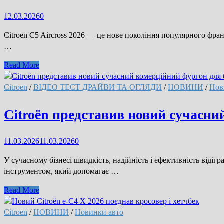
в
12.03.2026
0
Україні
(відео)
Citroen C5 Aircross 2026 — це нове покоління популярного фран
…
Представлено
Read More
новий
Citroen
Citroen
/
ВІДЕО ТЕСТ ДРАЙВИ ТА ОГЛЯДИ
/
НОВИНИ
/
Нов
C5
Aircross
Citroën представив новий сучасний
2026
(відео)
11.03.2026
11.03.2026
0
У сучасному бізнесі швидкість, надійність і ефективність від
інструментом, який допомагає …
Citroën
Read More
представив
новий
Citroen
/
НОВИНИ
/
Новинки авто
сучасний