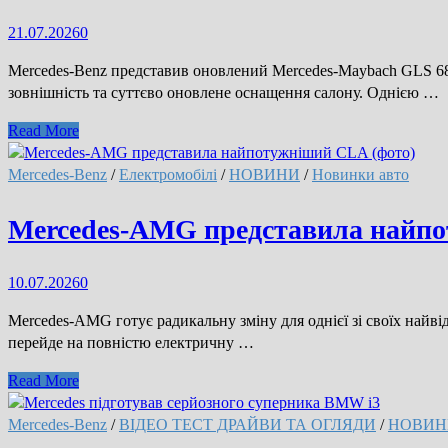
після
21.07.2026
0
майже
десятирічної
Mercedes-Benz представив оновлений Mercedes-Maybach GLS 6
перерви
зовнішність та суттєво оновлене оснащення салону. Однією …
Mercedes
Read More
представив
оновлений
Mercedes-Benz
/
Електромобілі
/
НОВИНИ
/
Новинки авто
Maybach
GLS
Mercedes-AMG представила найпо
680:
розкішний
10.07.2026
0
позашляховик
став
Mercedes-AMG готує радикальну зміну для однієї зі своїх най
потужнішим
перейде на повністю електричну …
Mercedes-
Read More
AMG
представила
Mercedes-Benz
/
ВІДЕО ТЕСТ ДРАЙВИ ТА ОГЛЯДИ
/
НОВИН
найпотужніший