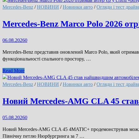
Mercedes-Benz
/
НОВИНИ
/
Новинки авто
/
Огляди і тест драйв
Mercedes-Benz Marco Polo 2026 отр
06.08.2026
0
Mercedes-Benz представив оновлений Marco Polo, який отримав
функціональності спального простору, …
Mercedes-
Read More
Benz
Marco
Mercedes-Benz
/
НОВИНИ
/
Новинки авто
/
Огляди і тест драйв
Polo
2026
Новий Mercedes-AMG CLA 45 став 
отримав
інтер’єр
05.08.2026
0
у
стилі
Новий Mercedes-AMG CLA 45 4MATIC+ продемонстрував можливо
«розумного
Північну петлю Нюрбургринга за 7 …
будинку»