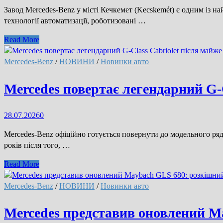
Завод Mercedes-Benz у місті Кечкемет (Kecskemét) є одним із
технології автоматизації, роботизовані …
Mercedes-
Read More
Benz
показав
Mercedes-Benz
/
НОВИНИ
/
Новинки авто
повний
цикл
Mercedes повертає легендарний G-C
виробництва
автомобілів
28.07.2026
0
на
заводі
Mercedes-Benz офіційно готується повернути до модельного ряд
в
років після того, …
Угорщині
(відео)
Mercedes
Read More
повертає
легендарний
Mercedes-Benz
/
НОВИНИ
/
Новинки авто
G-
Class
Mercedes представив оновлений 
Cabriolet