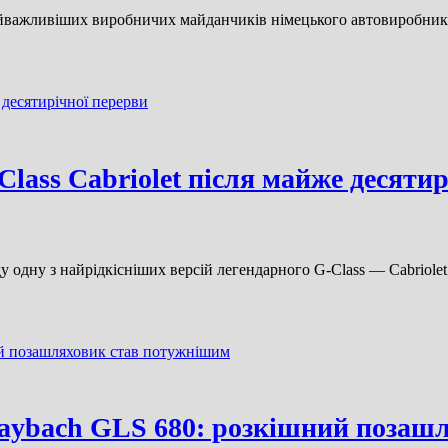
 найважливіших виробничих майданчиків німецького автовиробник
lass Cabriolet після майже десяти
у одну з найрідкісніших версій легендарного G-Class — Cabriolet
Maybach GLS 680: розкішний позаш