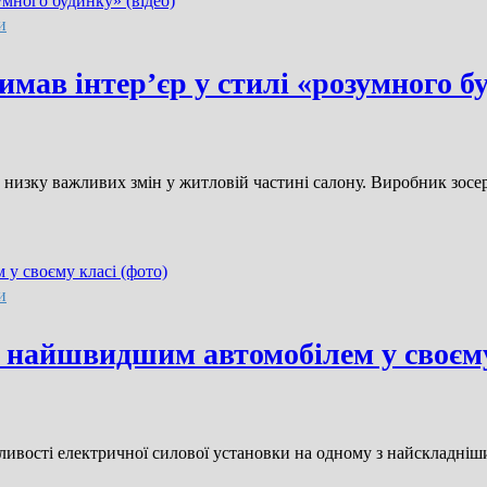
и
имав інтер’єр у стилі «розумного бу
 низку важливих змін у житловій частині салону. Виробник зосе
и
найшвидшим автомобілем у своєму 
сті електричної силової установки на одному з найскладніших