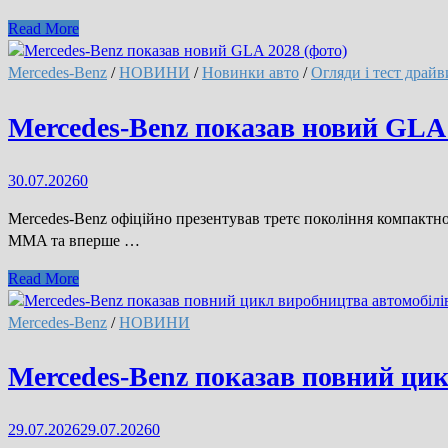
(відео)
Новий
Read More
Mercedes-
AMG
Mercedes-Benz
/
НОВИНИ
/
Новинки авто
/
Огляди і тест драйв
CLA
45
Mercedes-Benz показав новий GLA 
став
найшвидшим
30.07.2026
0
автомобілем
у
Mercedes-Benz офіційно презентував третє покоління компактн
своєму
MMA та вперше …
класі
(фото)
Mercedes-
Read More
Benz
показав
Mercedes-Benz
/
НОВИНИ
новий
GLA
Mercedes-Benz показав повний цик
2028
(фото)
29.07.2026
29.07.2026
0