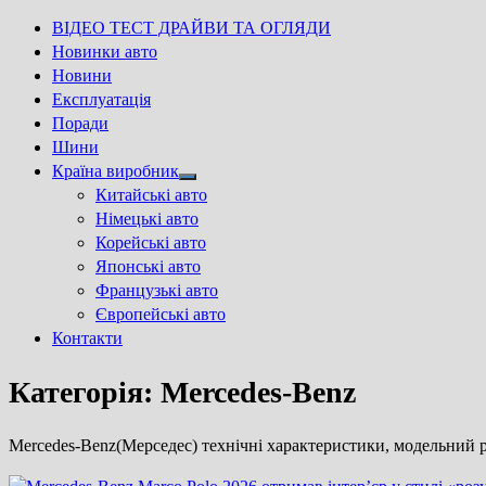
ВІДЕО ТЕСТ ДРАЙВИ ТА ОГЛЯДИ
Новинки авто
Новини
Експлуатація
Поради
Шини
Країна виробник
Show
Китайські авто
sub
Німецькі авто
menu
Корейські авто
Японські авто
Французькі авто
Європейські авто
Контакти
Категорія:
Mercedes-Benz
Mercedes-Benz(Мерседес) технічні характеристики, модельний ря