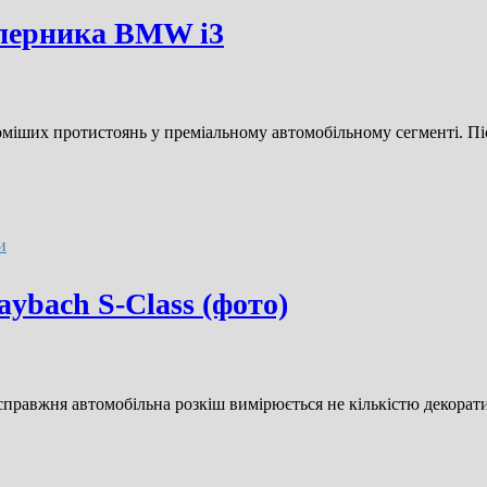
уперника BMW i3
оміших протистоянь у преміальному автомобільному сегменті. Піс
и
ybach S-Class (фото)
правжня автомобільна розкіш вимірюється не кількістю декоратив