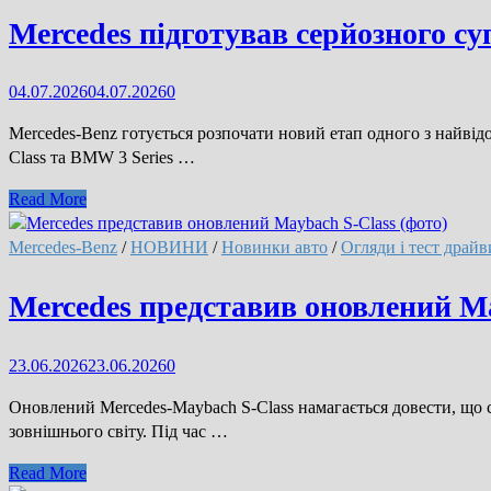
CLA
Mercedes підготував серйозного с
(фото)
04.07.2026
04.07.2026
0
Mercedes-Benz готується розпочати новий етап одного з найвід
Class та BMW 3 Series …
Mercedes
Read More
підготував
серйозного
Mercedes-Benz
/
НОВИНИ
/
Новинки авто
/
Огляди і тест драйв
суперника
BMW
Mercedes представив оновлений Ma
i3
23.06.2026
23.06.2026
0
Оновлений Mercedes-Maybach S-Class намагається довести, що с
зовнішнього світу. Під час …
Mercedes
Read More