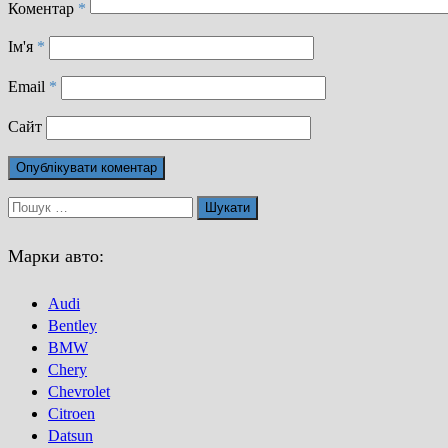
Коментар
*
Ім'я
*
Email
*
Сайт
Пошук:
Марки авто:
Audi
Bentley
BMW
Chery
Chevrolet
Citroen
Datsun