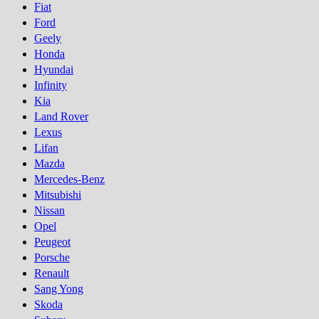
Fiat
Ford
Geely
Honda
Hyundai
Infinity
Kia
Land Rover
Lexus
Lifan
Mazda
Mercedes-Benz
Mitsubishi
Nissan
Opel
Peugeot
Porsсhe
Renault
Sang Yong
Skoda