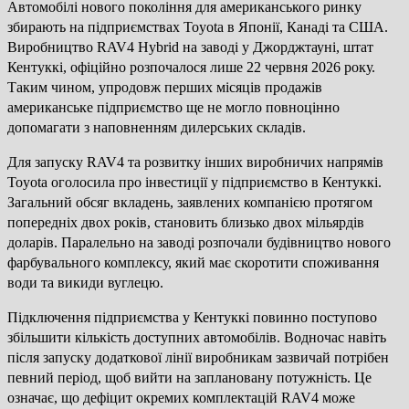
Автомобілі нового покоління для американського ринку
збирають на підприємствах Toyota в Японії, Канаді та США.
Виробництво RAV4 Hybrid на заводі у Джорджтауні, штат
Кентуккі, офіційно розпочалося лише 22 червня 2026 року.
Таким чином, упродовж перших місяців продажів
американське підприємство ще не могло повноцінно
допомагати з наповненням дилерських складів.
Для запуску RAV4 та розвитку інших виробничих напрямів
Toyota оголосила про інвестиції у підприємство в Кентуккі.
Загальний обсяг вкладень, заявлених компанією протягом
попередніх двох років, становить близько двох мільярдів
доларів. Паралельно на заводі розпочали будівництво нового
фарбувального комплексу, який має скоротити споживання
води та викиди вуглецю.
Підключення підприємства у Кентуккі повинно поступово
збільшити кількість доступних автомобілів. Водночас навіть
після запуску додаткової лінії виробникам зазвичай потрібен
певний період, щоб вийти на заплановану потужність. Це
означає, що дефіцит окремих комплектацій RAV4 може