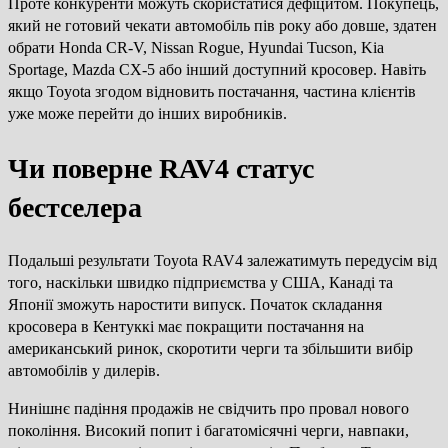
Проте конкуренти можуть скористатися дефіцитом. Покупець,
який не готовий чекати автомобіль пів року або довше, здатен
обрати Honda CR-V, Nissan Rogue, Hyundai Tucson, Kia
Sportage, Mazda CX-5 або інший доступний кросовер. Навіть
якщо Toyota згодом відновить постачання, частина клієнтів
уже може перейти до інших виробників.
Чи поверне RAV4 статус
бестселера
Подальші результати Toyota RAV4 залежатимуть передусім від
того, наскільки швидко підприємства у США, Канаді та
Японії зможуть наростити випуск. Початок складання
кросовера в Кентуккі має покращити постачання на
американський ринок, скоротити черги та збільшити вибір
автомобілів у дилерів.
Нинішнє падіння продажів не свідчить про провал нового
покоління. Високий попит і багатомісячні черги, навпаки,