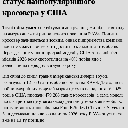
статус найпопулярнішого
кросовера у США
Toyota зіткнулася з неочікуваними труднощами під час виходу
на американський ринок нового покоління RAV4. Попит на
кросовер залишається високим, однак підприємства компанії
поки не можуть випускати достатню кількість автомобілів.
Через дефіцит машин продажі моделі у США за перші п’ять
місяців 2026 року скоротилися на 40% порівняно з
аналогічним періодом минулого року.
Від січня до кінця травня американські дилери Toyota
реалізували 121 605 автомобілів сімейства RAV4. Для однієї з
найпопулярніших моделей марки це суттєве падіння. У 2025
році в США продали 479 288 таких кросоверів, а сама модель
посіла третє місце у загальному рейтингу нових автомобілів,
поступившись лише пікапам Ford F-Series і Chevrolet Silverado.
За підсумками першого кварталу 2026 року RAV4 опустився
вже на 13-ту позицію.