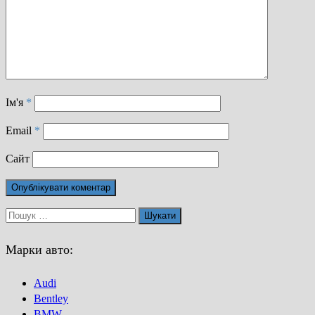
Ім'я
*
Email
*
Сайт
Пошук:
Марки авто:
Audi
Bentley
BMW