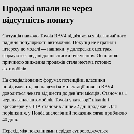
Продажі впали не через
відсутність попиту
Ситуація навколо Toyota RAV4 відрізняється від звичайного
падіння популярності автомобіля. Покупці не втратили
інтересу до моделі — навпаки, у дилерських центрах
формуються дедалі довші списки очікування. Основною
причиною зниження продажів стала нестача готових
автомобілів.
На спеціалізованих форумах потенційні власники
повідомляють, що на деякі комплектації нового RAV4
доводиться чекати від шести до дев’яти місяців. Станом на 1
червня запас автомобілів Toyota у категорії пікапів і
кросоверів у США становив лише 22 дні продажів. Для
порівняння, у Honda аналогічний показник сягав приблизно
40 днів.
Перехід між поколіннями нерідко супроводжується