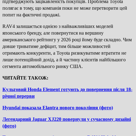
підтверджують зацікавленість покупців. Проблема Toyota
полягає в тому, що компанія поки не може перетворити цей
попит на фактичні продажі.
RAV4 залишається однією з найважливіших моделей
японського бренду, але повернутися на вершину
американського рейтингу у 2026 році йому буде складно. Чим
довше триватиме дефіцит, тим більше можливостей
отримають конкуренти, а Toyota ризикуватиме втратити не
лише потенційний дохід, а й частину клієнтів найбільшого
сегмента автомобільного ринку США.
ЧИТАЙТЕ ТАКОЖ:
Культовий Honda Element готують до повернення після 18-
річної перерви
Hyundai показала Elantra нового покоління (фото)
Легендарний Jaguar XJ220 повернули у сучасному дизайні
(фото)