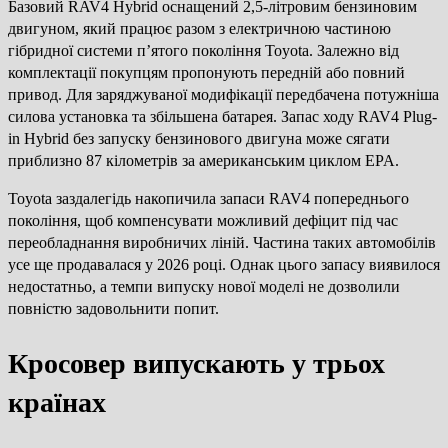
Базовий RAV4 Hybrid оснащений 2,5-літровим бензиновим
двигуном, який працює разом з електричною частиною
гібридної системи п’ятого покоління Toyota. Залежно від
комплектації покупцям пропонують передній або повний
привод. Для заряджуваної модифікації передбачена потужніша
силова установка та збільшена батарея. Запас ходу RAV4 Plug-
in Hybrid без запуску бензинового двигуна може сягати
приблизно 87 кілометрів за американським циклом EPA.
Toyota заздалегідь накопичила запаси RAV4 попереднього
покоління, щоб компенсувати можливий дефіцит під час
переобладнання виробничих ліній. Частина таких автомобілів
усе ще продавалася у 2026 році. Однак цього запасу виявилося
недостатньо, а темпи випуску нової моделі не дозволили
повністю задовольнити попит.
Кросовер випускають у трьох
країнах