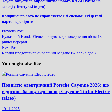
Toyota запустила виробництво нового RAV4 Hybrid на
заводі у Кентуккі (відео)
Кондиціонер авто не справляється зі спекою: які деталі
варто перевірити
Previous
Previous Post
Навігація
post:
Культовий Honda Element готують до повернення після 18-
записів
річної перерви
Next
Next Post
post:
Renault представила оновлений Megane E-Tech (відео )
You might also like
Повністю електричний Porsche Cayenne 2026: що
відрізняє базову версію від Cayenne Turbo Electric
(відео)
19.11.2025