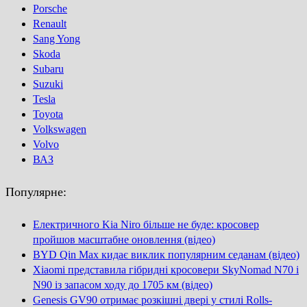
Porsсhe
Renault
Sang Yong
Skoda
Subaru
Suzuki
Tesla
Toyota
Volkswagen
Volvo
ВАЗ
Популярне:
Електричного Kia Niro більше не буде: кросовер
пройшов масштабне оновлення (відео)
BYD Qin Max кидає виклик популярним седанам (відео)
Xiaomi представила гібридні кросовери SkyNomad N70 і
N90 із запасом ходу до 1705 км (відео)
Genesis GV90 отримає розкішні двері у стилі Rolls-