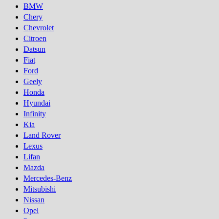
BMW
Chery
Chevrolet
Citroen
Datsun
Fiat
Ford
Geely
Honda
Hyundai
Infinity
Kia
Land Rover
Lexus
Lifan
Mazda
Mercedes-Benz
Mitsubishi
Nissan
Opel