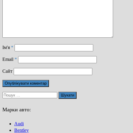
Ім'я
*
Email
*
Сайт
Пошук:
Марки авто:
Audi
Bentley