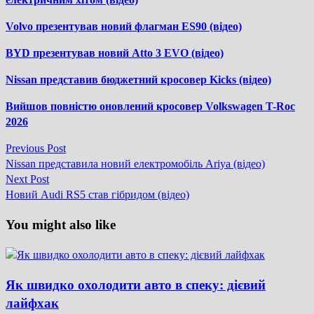
Volvo презентував новий флагман ES90 (відео)
BYD презентував новий Atto 3 EVO (відео)
Nissan представив бюджетний кросовер Kicks (відео)
Вийшов повністю оновлений кросовер Volkswagen T-Roc
2026
Previous
Previous Post
Навігація
post:
Nissan представила новий електромобіль Ariya (відео)
записів
Next
Next Post
post:
Новий Audi RS5 став гібридом (відео)
You might also like
Як швидко охолодити авто в спеку: дієвий
лайфхак