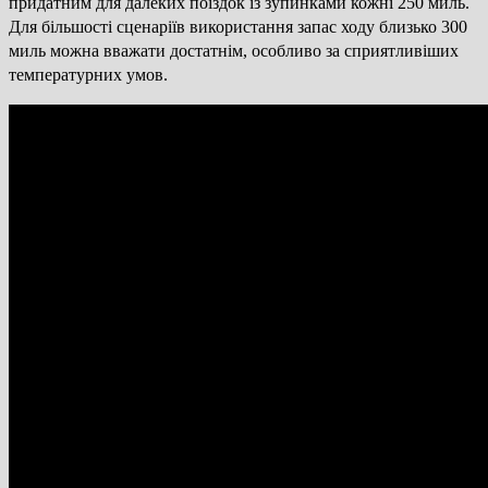
придатним для далеких поїздок із зупинками кожні 250 миль.
Для більшості сценаріїв використання запас ходу близько 300
миль можна вважати достатнім, особливо за сприятливіших
температурних умов.