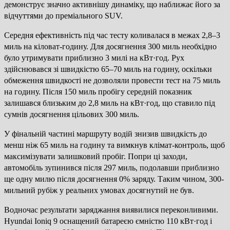
демонструє значно активнішу динаміку, що наближає його за
відчуттями до преміального SUV.
Середня ефективність під час тесту коливалася в межах 2,8–3
миль на кіловат-годину. Для досягнення 300 миль необхідно
було утримувати приблизно 3 милі на кВт·год. Рух
здійснювався зі швидкістю 65–70 миль на годину, оскільки
обмеження швидкості не дозволяли провести тест на 75 миль
на годину. Після 150 миль пробігу середній показник
залишався близьким до 2,8 миль на кВт·год, що ставило під
сумнів досягнення цільових 300 миль.
У фінальній частині маршруту водій знизив швидкість до
менш ніж 65 миль на годину та вимкнув клімат-контроль, щоб
максимізувати залишковий пробіг. Попри ці заходи,
автомобіль зупинився після 297 миль, подолавши приблизно
ще одну милю після досягнення 0% заряду. Таким чином, 300-
мильний рубіж у реальних умовах досягнутий не був.
Водночас результати заряджання виявилися переконливими.
Hyundai Ioniq 9 оснащений батареєю ємністю 110 кВт·год і