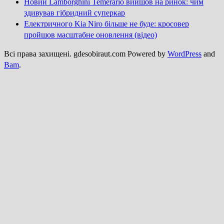
Новий Lamborghini Temerario вийшов на ринок: чим
здивував гібридний суперкар
Електричного Kia Niro більше не буде: кросовер
пройшов масштабне оновлення (відео)
Всі права захищені. gdesobiraut.com Powered by
WordPress
and
Bam
.