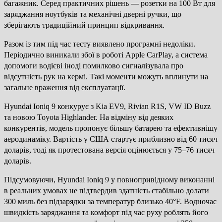
багажник. Серед практичних рішень — розетки на 100 Вт для
заряджання ноутбуків та механічні дверні ручки, що
зберігають традиційний принцип відкривання.
Разом із тим під час тесту виявлено програмні недоліки.
Періодично виникали збої в роботі Apple CarPlay, а система
допомоги водієві іноді помилково сигналізувала про
відсутність рук на кермі. Такі моменти можуть вплинути на
загальне враження від експлуатації.
Hyundai Ioniq 9 конкурує з Kia EV9, Rivian R1S, VW ID Buzz
та новою Toyota Highlander. На відміну від деяких
конкурентів, модель пропонує більшу батарею та ефективнішу
аеродинаміку. Вартість у США стартує приблизно від 60 тисяч
доларів, тоді як протестована версія оцінюється у 75–76 тисяч
доларів.
Підсумовуючи, Hyundai Ioniq 9 у повнопривідному виконанні
в реальних умовах не підтвердив здатність стабільно долати
300 миль без підзарядки за температур близько 40°F. Водночас
швидкість заряджання та комфорт під час руху роблять його