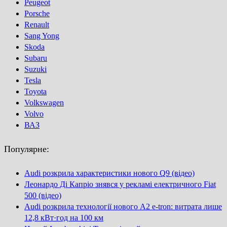
Peugeot
Porsсhe
Renault
Sang Yong
Skoda
Subaru
Suzuki
Tesla
Toyota
Volkswagen
Volvo
ВАЗ
Популярне:
Audi розкрила характеристики нового Q9 (відео)
Леонардо Ді Капріо знявся у рекламі електричного Fiat
500 (відео)
Audi розкрила технології нового A2 e-tron: витрата лише
12,8 кВт·год на 100 км