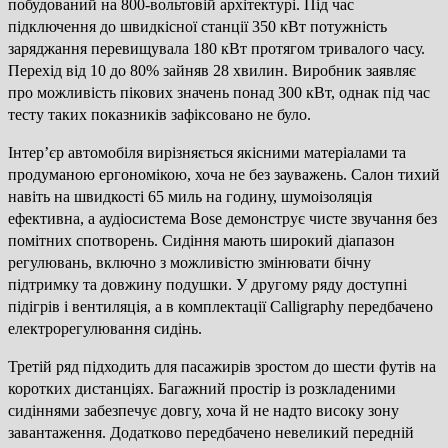
побудований на 800-вольтовій архітектурі. Під час
підключення до швидкісної станції 350 кВт потужність
заряджання перевищувала 180 кВт протягом тривалого часу.
Перехід від 10 до 80% зайняв 28 хвилин. Виробник заявляє
про можливість пікових значень понад 300 кВт, однак під час
тесту таких показників зафіксовано не було.
Інтер’єр автомобіля вирізняється якісними матеріалами та
продуманою ергономікою, хоча не без зауважень. Салон тихий
навіть на швидкості 65 миль на годину, шумоізоляція
ефективна, а аудіосистема Bose демонструє чисте звучання без
помітних спотворень. Сидіння мають широкий діапазон
регулювань, включно з можливістю змінювати бічну
підтримку та довжину подушки. У другому ряду доступні
підігрів і вентиляція, а в комплектації Calligraphy передбачено
електрорегулювання сидінь.
Третій ряд підходить для пасажирів зростом до шести футів на
коротких дистанціях. Багажний простір із розкладеними
сидіннями забезпечує довгу, хоча й не надто високу зону
завантаження. Додатково передбачено невеликий передній