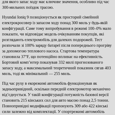
для якого запас ходу має ключове значення, особливо під час
300-мильних поїздок трасою.
Hyundai Ioniq 9 позиціонується як просторий сімейний
електрокросовер із запасом ходу понад 300 миль у будь-якій
конфігурації. Саме тому випробування в режимі 100–0% мало
показати, чи відповідає модель очікуванням покупців, які
розглядають електромобіль для далеких подорожей. Тест
розпочали зі 100% заряду батареї після попереднього прогріву
за допомогою теплового насоса. Стартова температура
становила 37°F, що потенційно впливає на ефективність.
Бортовий комп’ютер показував 332 милі прогнозованого
запасу ходу, а максимальний теоретичний показник сягав 403
миль, тоді як мінімальний — 255 миль.
Під час руху в екорежимі автомобіль функціонував як
задньопривідний, оскільки передній електромотор механічно
від’єднується. У такій конфігурації потужність базової версії
становить 215 кінських сил для авто масою понад 2,5 тонни.
Повнопривідні модифікації пропонують 309 або 422 кінські
сили залежно від комплектації. У спортрежимі автомобіль