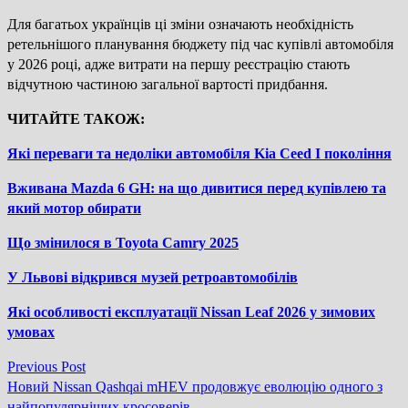
Для багатьох українців ці зміни означають необхідність
ретельнішого планування бюджету під час купівлі автомобіля
у 2026 році, адже витрати на першу реєстрацію стають
відчутною частиною загальної вартості придбання.
ЧИТАЙТЕ ТАКОЖ:
Які переваги та недоліки автомобіля Kia Ceed I покоління
Вживана Mazda 6 GH: на що дивитися перед купівлею та
який мотор обирати
Що змінилося в Toyota Camry 2025
У Львові відкрився музей ретроавтомобілів
Які особливості експлуатації Nissan Leaf 2026 у зимових
умовах
Previous
Previous Post
Навігація
post:
Новий Nissan Qashqai mHEV продовжує еволюцію одного з
найпопулярніших кросоверів