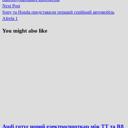
записів
Next
Next Post
post:
Sony та Honda представили перший серійний автомобіль
Afeela 1
You might also like
Audi готує новий електроспорткар між TT та R8