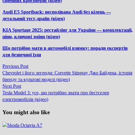
сімейних кросоверів (відео)
Audi E5 Sportback: несподівана Audi без кілець —
детальний тест-драйв (відео)
KIA Sportage 2025: рестайлінг для України — комплектації,
ціни, ключові зміни (відео)
Що потрібно мати в автомобілі взимку: поради експертів
для безпечної їзди
Previous
Previous Post
Навігація
post:
Chevrolet і його легенди: Corvette Stingray Джо Байдена, історія
записів
бренду та культові моделі (відео)
Next
Next Post
post:
Tesla Model 3: усе, що потрібно знати про бестселер
електромобілів (відео)
You might also like