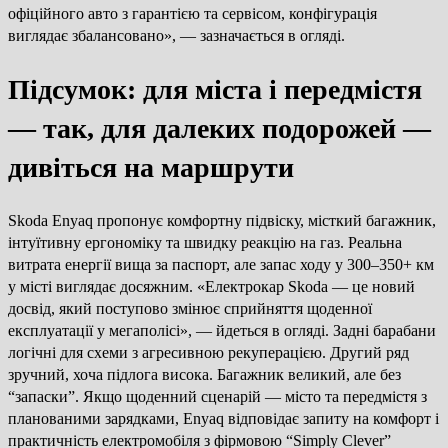
офіційного авто з гарантією та сервісом, конфігурація
виглядає збалансовано», — зазначається в огляді.
Підсумок: для міста і передмістя
— так, для далеких подорожей —
дивіться на маршрути
Skoda Enyaq пропонує комфортну підвіску, місткий багажник,
інтуїтивну ергономіку та швидку реакцію на газ. Реальна
витрата енергії вища за паспорт, але запас ходу у 300–350+ км
у місті виглядає досяжним. «Електрокар Skoda — це новий
досвід, який поступово змінює сприйняття щоденної
експлуатації у мегаполісі», — йдеться в огляді. Задні барабани
логічні для схеми з агресивною рекуперацією. Другий ряд
зручний, хоча підлога висока. Багажник великий, але без
“запаски”. Якщо щоденний сценарій — місто та передмістя з
планованими зарядками, Enyaq відповідає запиту на комфорт і
практичність електромобіля з фірмовою “Simply Clever”