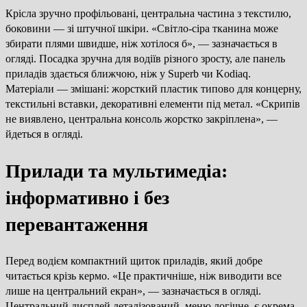
Крісла зручно профільовані, центральна частина з текстилю,
боковини — зі штучної шкіри. «Світло-сіра тканина може
збирати плями швидше, ніж хотілося б», — зазначається в
огляді. Посадка зручна для водіїв різного зросту, але панель
приладів здається ближчою, ніж у Superb чи Kodiaq.
Матеріали — змішані: жорсткий пластик типово для концерну,
текстильні вставки, декоративні елементи під метал. «Скрипів
не виявлено, центральна консоль жорстко закріплена», —
йдеться в огляді.
Прилади та мультимедіа:
інформативно і без
перевантаження
Перед водієм компактний щиток приладів, який добре
читається крізь кермо. «Це практичніше, ніж виводити все
лише на центральний екран», — зазначається в огляді.
Центральний дисплей деталізований, меню логічне, є окрема