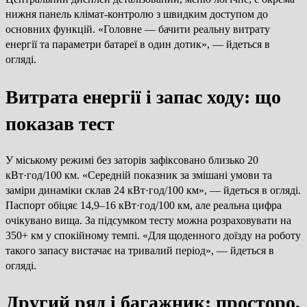
нижня панель клімат-контролю з швидким доступом до
основних функцій. «Головне — бачити реальну витрату
енергії та параметри батареї в один дотик», — йдеться в
огляді.
Витрата енергії і запас ходу: що
показав тест
У міському режимі без заторів зафіксовано близько 20
кВт·год/100 км. «Середній показник за змішані умови та
заміри динаміки склав 24 кВт·год/100 км», — йдеться в огляді.
Паспорт обіцяє 14,9–16 кВт·год/100 км, але реальна цифра
очікувано вища. За підсумком тесту можна розраховувати на
350+ км у спокійному темпі. «Для щоденного доїзду на роботу
такого запасу вистачає на тривалий період», — йдеться в
огляді.
Другий ряд і багажник: просторо,