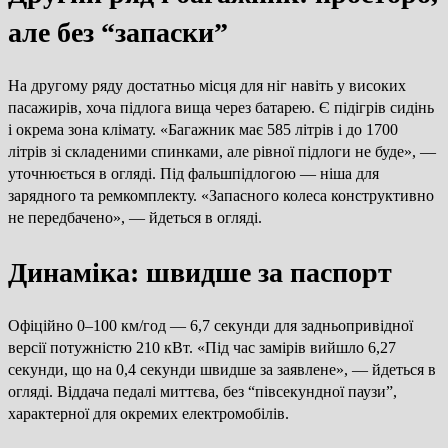
але без “запаски”
На другому ряду достатньо місця для ніг навіть у високих
пасажирів, хоча підлога вища через батарею. Є підігрів сидінь
і окрема зона клімату. «Багажник має 585 літрів і до 1700
літрів зі складеними спинками, але рівної підлоги не буде», —
уточнюється в огляді. Під фальшпідлогою — ніша для
зарядного та ремкомплекту. «Запасного колеса конструктивно
не передбачено», — йдеться в огляді.
Динаміка: швидше за паспорт
Офіційно 0–100 км/год — 6,7 секунди для задньопривідної
версії потужністю 210 кВт. «Під час замірів вийшло 6,27
секунди, що на 0,4 секунди швидше за заявлене», — йдеться в
огляді. Віддача педалі миттєва, без “півсекундної паузи”,
характерної для окремих електромобілів.