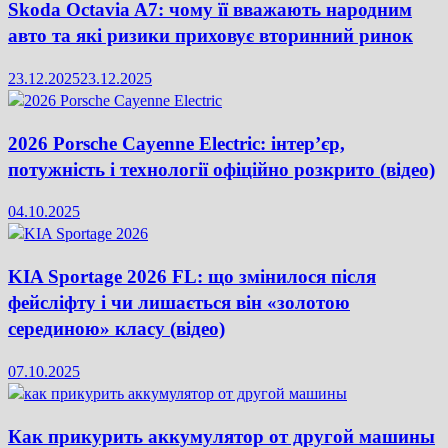
Skoda Octavia A7: чому її вважають народним
авто та які ризики приховує вторинний ринок
23.12.2025
23.12.2025
2026 Porsche Cayenne Electric: інтер’єр,
потужність і технології офіційно розкрито (відео)
04.10.2025
KIA Sportage 2026 FL: що змінилося після
фейсліфту і чи лишається він «золотою
серединою» класу (відео)
07.10.2025
Как прикурить аккумулятор от другой машины