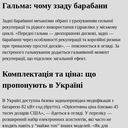
Гальма: чому ззаду барабани
Задні барабанні механізми обрані з урахуванням сильної
рекуперації та рідкого використання гідравліки у міському
циклі. «Передні гальма — двопоршневі дискові, задні —
барабанні через особливості рекуперації та корозійні ризики
при тривалому простої дисків», — пояснюється в огляді. За
екстреного гальмування додається гальмівний момент
рекуперації, що підсилює загальний ефект.
Комплектація та ціна: що
пропонують в Україні
В Україні доступна базова задньопривідна модифікація з
батареєю 82 кВт·год (брутто). «Орієнтовна ціна близько 45
тисяч доларів США», — йдеться в огляді. У переліку —
розширений набір електронних асистентів, які часто не
входять навіть у “майже топ” інших моделей. «Як для