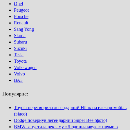
Opel
Peugeot
Porsсhe
Renault
Sang Yong
Skoda
Subaru
Suzuki
Tesla
Toyota
Volkswagen
Volvo
ВАЗ
Популярне:
Toyota перетворила легендарний Hilux на електромобіль
(відео)
Dodge повернув легендарний Super Bee (фото)
BMW запустила рекламу «Людини-павука» прямо в