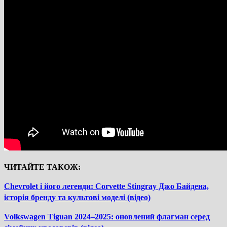
ЧИТАЙТЕ ТАКОЖ:
Chevrolet і його легенди: Corvette Stingray Джо Байдена,
історія бренду та культові моделі (відео)
Volkswagen Tiguan 2024–2025: оновлений флагман серед