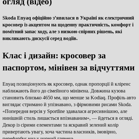
огляд (відео)
Skoda Enyaq офіційно з’явилася в Україні як електричний
кросовер із акцентом на щоденну практичність, комфорт і
помітний запас ходу, але з низкою спірних рішень, які
викликають дискусії серед водіїв.
Клас і дизайн: кросовер за
паспортом, мінівен за відчуттями
Enyaq позиціонують як кросовер, однак пропорції й кліренс
наближають його до сімейного мінівена. Довжина кузова
становить близько 4650 мм, що менше за Kodiaq. Профіль авто
виглядає стримано й упізнавано, з фірмовими рисами Skoda.
«Попередня версія у Sportline здавалася агресивнішою, але
нинішній стиль лишається впізнаваним», — йдеться в огляді.
Декор із сірими елементами та яскравий зелений колір
привертають увагу, хоча частина власників, імовірно,
перефарбує низ у чорний глянець.