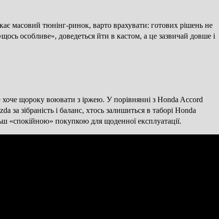
укає масовий тюнінг-ринок, варто врахувати: готових рішень не
щось особливе», доведеться йти в кастом, а це зазвичай довше і
 хоче щороку воювати з іржею. У порівнянні з Honda Accord
 за зібраність і баланс, хтось залишиться в таборі Honda
льш «спокійною» покупкою для щоденної експлуатації.