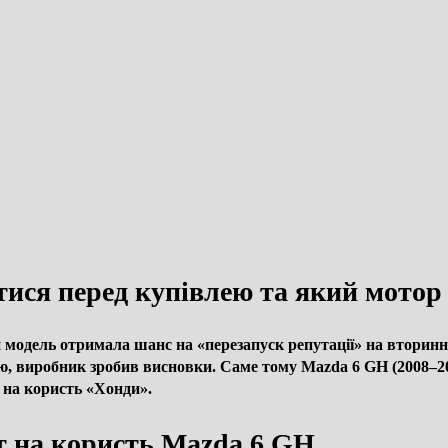
ися перед купівлею та який мотор
модель отримала шанс на «перезапуск репутації» на вторинном
ію, виробник зробив висновки. Саме тому Mazda 6 GH (2008–201
 на користь «Хонди».
нт на користь Mazda 6 GH