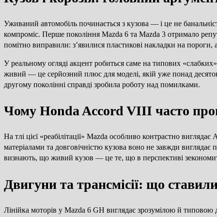
Уживаний автомобіль починається з кузова — і це не банальніс
компроміс. Перше покоління Mazda 6 та Mazda 3 отримало репу
помітно виправили: з’явилися пластикові накладки на пороги, а
У реальному огляді акцент робиться саме на типових «слабких» з
живий — це серйозний плюс для моделі, якій уже понад десяток 
другому поколінні справді зробила роботу над помилками.
Чому Honda Accord VIII часто про
На тлі цієї «реабілітації» Mazda особливо контрастно виглядає 
матеріалами та довговічністю кузова воно не завжди виглядає
визнають, що живий кузов — це те, що в перспективі зекономит
Двигуни та трансмісії: що ставил
Лінійка моторів у Mazda 6 GH виглядає зрозумілою й типовою д