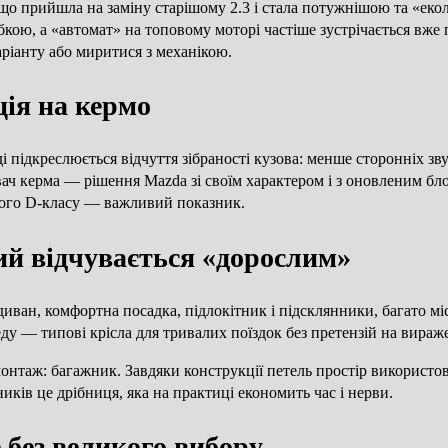
5, що прийшла на заміну старішому 2.3 і стала потужнішою та «е
обкою, а «автомат» на топовому моторі частіше зустрічається вж
аріанту або миритися з механікою.
ція на кермо
і підкреслюється відчуття зібраності кузова: менше сторонніх зв
вач керма — рішення Mazda зі своїм характером і з оновленим бл
аного D-класу — важливий показник.
кий відчувається «дорослим»
ван, комфортна посадка, підлокітник і підсклянники, багато міс
ду — типові крісла для тривалих поїздок без претензій на вираж
таж: багажник. Завдяки конструкції петель простір використовує
иків це дрібниця, яка на практиці економить час і нерви.
е без великого вибору