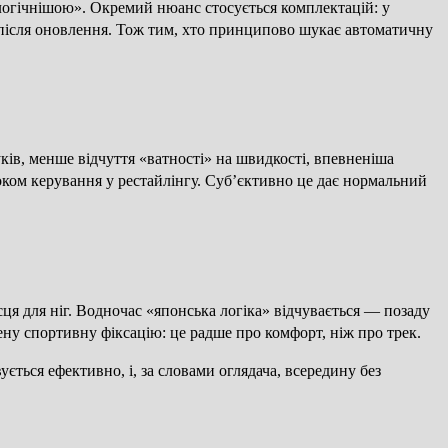
кологічнішою». Окремий нюанс стосується комплектацій: у
е після оновлення. Тож тим, хто принципово шукає автоматичну
уків, менше відчуття «ватності» на швидкості, впевненіша
оком керування у рестайлінгу. Суб’єктивно це дає нормальний
ця для ніг. Водночас «японська логіка» відчувається — позаду
ену спортивну фіксацію: це радше про комфорт, ніж про трек.
ться ефективно, і, за словами оглядача, всередину без