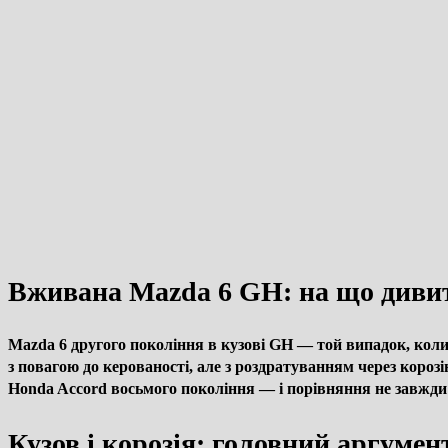
Вживана Mazda 6 GH: на що дивит
Mazda 6 другого покоління в кузові GH — той випадок, коли 
з повагою до керованості, але з роздратуванням через короз
Honda Accord восьмого покоління — і порівняння не завжди
Кузов і корозія: головний аргуме