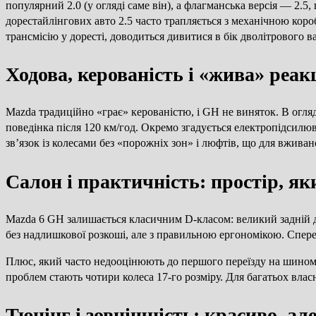
популярний 2.0 (у огляді саме він), а флагманська версія — 2.
дорестайлінгових авто 2.5 часто трапляється з механічною кор
трансмісію у доресті, доводиться дивитися в бік дволітрового в
Ходова, керованість і «жива» реак
Mazda традиційно «грає» керованістю, і GH не виняток. В огляд
поведінка після 120 км/год. Окремо згадується електропідсилю
зв’язок із колесами без «порожніх зон» і люфтів, що для вжив
Салон і практичність: простір, я
Mazda 6 GH залишається класичним D-класом: великий задній ди
без надлишкової розкоші, але з правильною ергономікою. Спере
Плюс, який часто недооцінюють до першого переїзду на шиномон
проблем стають чотири колеса 17-го розміру. Для багатьох власн
Тюнінг і зовнішність: красиво, ал