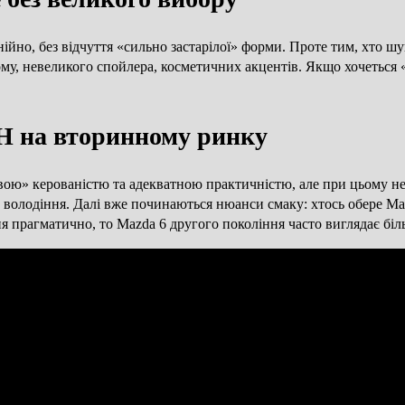
ійно, без відчуття «сильно застарілої» форми. Проте тим, хто ш
рому, невеликого спойлера, косметичних акцентів. Якщо хочеться «
GH на вторинному ринку
вою» керованістю та адекватною практичністю, але при цьому не
володіння. Далі вже починаються нюанси смаку: хтось обере Mazda
ня прагматично, то Mazda 6 другого покоління часто виглядає бі