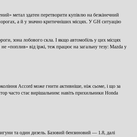
лений» метал здатен перетворити купівлю на безкінечний
орогах, а й у значно критичніших місцях. У GH ситуацію
роги, зона лобового скла. І якщо автомобіль у цих місцях
не «поплив» від іржі, теж працює на загальну тезу: Mazda у
окоління Accord може гнити активніше, ніж сьоме, і що за
ктор часто стає вирішальним: навіть прихильники Honda
игуни та один дизель. Базовий бензиновий — 1.8, далі