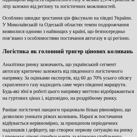
літр залежно від регіону та логістичних можливостей.
Особливо швидке зростання цін фіксували на півдні України.
У Миколаївській та Одеській областях темпи подорожчання
виявилися одними з найвищих у країні, що безпосередньо
пов’язано з особливостями постачання автогазу в ці регіони.
Логістика як головний тригер цінових коливань
Аналітики ринку зазначають, що український сегмент
автогазу критично залежить від південного логістичного
напрямку. За оцінками експертів, від 60 до 70% усього обсягу
скрапленого газу надходить саме через південні маршрути.
Будь-які збої в роботі цього напрямку миттєво відображаються
на гуртових цінах і, відповідно, на роздрібному ринку.
Раніше логістичні ланцюги працювали більш рівномірно, що
дозволяло уникати різких коливань. Наразі ж постачання
відбувається нерівномірно, за принципом періодичних
надлишків і дефіциту, що створює нервову ситуацію на ринку
і провокує цінові стрибки навіть за відносно стабільного