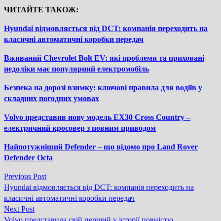
ЧИТАЙТЕ ТАКОЖ:
Hyundai відмовляється від DCT: компанія переходить на
класичні автоматичні коробки передач
Вживаний Chevrolet Bolt EV: які проблеми та приховані
недоліки має популярний електромобіль
Безпека на дорозі взимку: ключові правила для водіїв у
складних погодних умовах
Volvo представив нову модель EX30 Cross Country –
електричний кросовер з повним приводом
Найпотужніший Defender – що відомо про Land Rover
Defender Octa
Previous
Previous Post
Навігація
post:
Hyundai відмовляється від DCT: компанія переходить на
записів
класичні автоматичні коробки передач
Next
Next Post
post:
Volvo представила свій перший у історії повністю