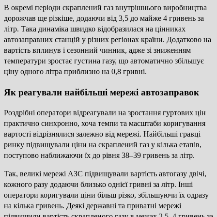
В окремі періоди скраплений газ внутрішнього виробництва
дорожчав ще різкіше, додаючи від 3,5 до майже 4 гривень за
літр. Така динаміка швидко відобразилася на цінниках
автозаправних станцій у різних регіонах країни. Додатково на
вартість вплинув і сезонний чинник, адже зі зниженням
температури зростає густина газу, що автоматично збільшує
ціну одного літра приблизно на 0,8 гривні.
Як реагували найбільші мережі автозаправок
Роздрібні оператори відреагували на зростання гуртових цін
практично синхронно, хоча темпи та масштаби коригування
вартості відрізнялися залежно від мережі. Найбільші гравці
ринку підвищували ціни на скраплений газ у кілька етапів,
поступово наближаючи їх до рівня 38–39 гривень за літр.
Так, великі мережі АЗС підвищували вартість автогазу двічі,
кожного разу додаючи близько однієї гривні за літр. Інші
оператори коригували ціни більш різко, збільшуючи їх одразу
на кілька гривень. Деякі державні та приватні мережі
підвищили вартість скрапленого газу в межах 2,5–4 гривень за