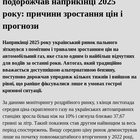
подорожчав наприкінці 2025
року: причини зростання цін і
прогнози
Наприкінці 2025 року український ринок пального
зіткнувся з помітним і тривалим зростанням цін на
автомобільний газ, яке стало одним із найбільш відчутних
для водіїв за останні роки. Автогаз, який традиційно
вважається доступнішою альтернативою бензину,
поступово дорожчав упродовж кількох тижнів і вийшов на
рівні, що раніше фіксувалися лише в умовах гострої
кризової ситуації.
За даними моніторингу роздрібного ринку, з кінця листопада
середня ціна скрапленого газу на українських автозаправних
станціях зросла більш ніж на 10% і сягнула близько 37,67
гривні за літр. Такий показник став другим найвищим за весь
період спостережень. Вищу середню ціну ринок демонстрував
лише на початку повномасштабного вторгнення у 2022 році,