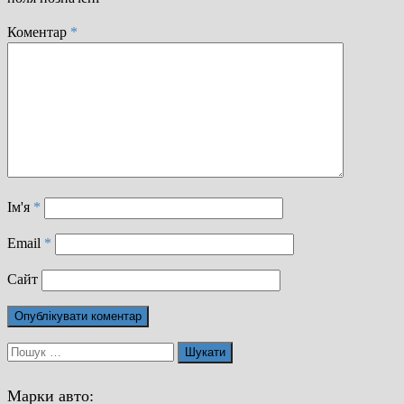
Коментар
*
Ім'я
*
Email
*
Сайт
Пошук:
Марки авто: