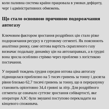
коли паливна система країни працювала в умовах дефіциту,
черг і адміністративних обмежень.
Що стало основною причиною подорожчання
автогазу
Ключовим фактором зростання роздрібних цін стало різке
подорожчання ресурсу в гуртовому сегменті. Як пояснюють
аналітики ринку, саме оптова вартість скрапленого газу
визначає подальшу динаміку цін на автозаправках, а в грудні
вона зросла особливо стрімко через проблеми з логістикою
постачання.
У перший тиждень грудня середня оптова ціна автогазу
підвищилася приблизно на 5 тисяч гривень за тонну і досягла
рівня близько 62,7 тисячі гривень за тонну, що в перерахунку
становить орієнтовно 34,4 гривні за літр. Для роздрібного
сегмента це означало суттєве зростання собівартості, яке
оператори АЗС були змушені поступово перекладати на
кінцевого споживача.