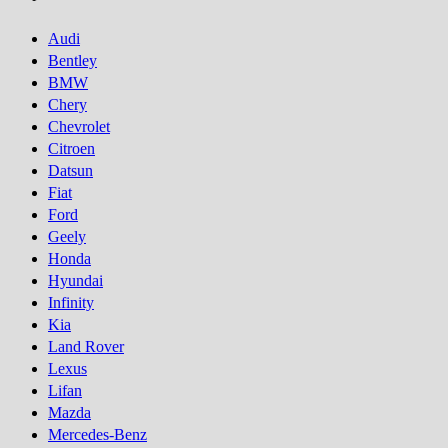
Audi
Bentley
BMW
Chery
Chevrolet
Citroen
Datsun
Fiat
Ford
Geely
Honda
Hyundai
Infinity
Kia
Land Rover
Lexus
Lifan
Mazda
Mercedes-Benz