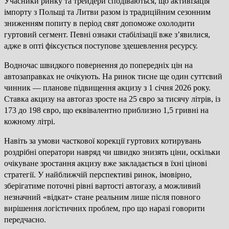
Учасники ринку та трейдери сподіваються, що активізація
імпорту з Польщі та Литви разом із традиційним сезонним
зниженням попиту в період свят допоможе охолодити
гуртовий сегмент. Певні ознаки стабілізації вже з’явилися,
адже в опті фіксується поступове здешевлення ресурсу.
Водночас швидкого повернення до попередніх цін на
автозаправках не очікують. На ринок тисне ще один суттєвий
чинник — планове підвищення акцизу з 1 січня 2026 року.
Ставка акцизу на автогаз зросте на 25 євро за тисячу літрів, із
173 до 198 євро, що еквівалентно приблизно 1,5 гривні на
кожному літрі.
Навіть за умови часткової корекції гуртових котирувань
роздрібні оператори навряд чи швидко знизять ціни, оскільки
очікуване зростання акцизу вже закладається в їхні цінові
стратегії. У найближчій перспективі ринок, імовірно,
зберігатиме поточні рівні вартості автогазу, а можливий
незначний «відкат» стане реальним лише після повного
вирішення логістичних проблем, про що наразі говорити
передчасно.