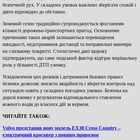
безпечний рух. У складних умовах важливо зберігати спокій і
діяти відповідно до обставин.
Зимовий сезон традиційно супроводжується зростанням
кількості дорожньо-транспортних пригод. Основними
причинами таких аварій залишаються перевищення
швидкості, недотримання дистанції та неправильні маневри
на слизькому покритті. Статистичні дані щороку
підтверджують, що саме людський фактор відіграє вирішальну
роль у більшості ДТП узимку.
Усвідомлення цих ризиків і дотримання базових правил
безпеки дозволяє знизити аварійність і зберегти контроль над
ситуацією навіть у складних погодних умовах. Безпека на
дорозі взимку є результатом відповідального ставлення
кожного водія до власних дій за кермом.
ЧИТАЙТЕ ТАКОЖ:
Volvo представив нову модель EX30 Cross Country –
електричний кросовер з повним приводом