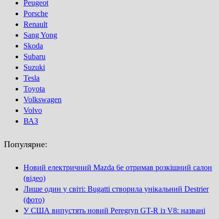
Peugeot
Porsсhe
Renault
Sang Yong
Skoda
Subaru
Suzuki
Tesla
Toyota
Volkswagen
Volvo
ВАЗ
Популярне:
Новий електричний Mazda 6e отримав розкішний салон
(відео)
Лише один у світі: Bugatti створила унікальний Destrier
(фото)
У США випустять новий Peregryn GT-R із V8: названі