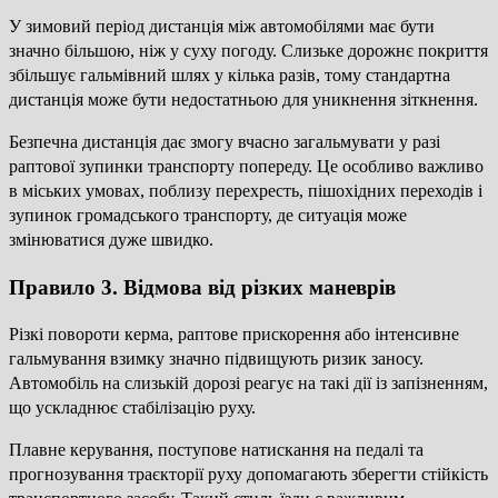
У зимовий період дистанція між автомобілями має бути
значно більшою, ніж у суху погоду. Слизьке дорожнє покриття
збільшує гальмівний шлях у кілька разів, тому стандартна
дистанція може бути недостатньою для уникнення зіткнення.
Безпечна дистанція дає змогу вчасно загальмувати у разі
раптової зупинки транспорту попереду. Це особливо важливо
в міських умовах, поблизу перехресть, пішохідних переходів і
зупинок громадського транспорту, де ситуація може
змінюватися дуже швидко.
Правило 3. Відмова від різких маневрів
Різкі повороти керма, раптове прискорення або інтенсивне
гальмування взимку значно підвищують ризик заносу.
Автомобіль на слизькій дорозі реагує на такі дії із запізненням,
що ускладнює стабілізацію руху.
Плавне керування, поступове натискання на педалі та
прогнозування траєкторії руху допомагають зберегти стійкість