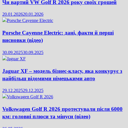
Чи вартий VW Golf R 2026 року своїх грошей
20.01.2026
20.01.2026
Porsche Cayenne Electric: дані, факти й перші
висновки (відео)
30.09.2025
30.09.2025
Jaguar XF – модель бізнес-класу, яка конкурує з
найбільш відомими німецькими авто
29.12.2025
29.12.2025
Volkswagen Golf R 2026 протестували після 6000
км: головні плюси та мінуси (відео)