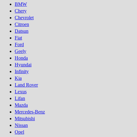
BMW
Chery
Chevrolet
Citroen
Datsun
Fiat
Ford
Geely
Honda
Hyundai
Infinity
Kia
Land Rover
Lexus
Lifan
Mazda
Mercedes-Benz
Mitsubishi
Nissan
Opel