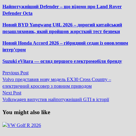
Найпотужніший Defender – що відомо про Land Rover
Defender Octa
Новий BYD Yangwang U8L 2026 – дорогий китайський
позашляховик, який пройшов жорсткий тест безпеки
Новий Honda Accord 2026 – гібридний седан із оновленим
інтер’єром
Suzuki eVitara — огляд першого електромобіля бренду
Previous
Previous Post
Навігація
post:
Volvo представив нову модель EX30 Cross Country –
записів
електричний кросовер з повним приводом
Next
Next Post
post:
Volkswagen випустив найпотужніший GTI в історії
You might also like