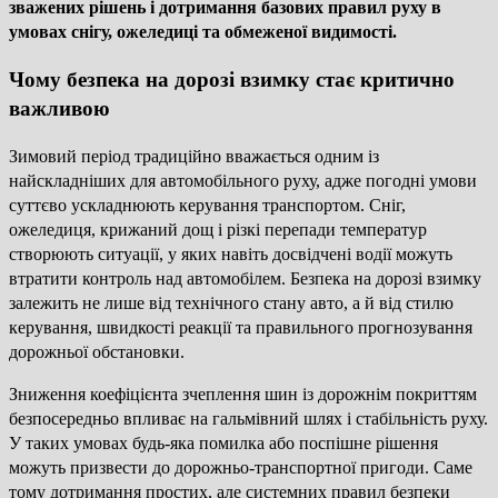
зважених рішень і дотримання базових правил руху в
умовах снігу, ожеледиці та обмеженої видимості.
Чому безпека на дорозі взимку стає критично
важливою
Зимовий період традиційно вважається одним із
найскладніших для автомобільного руху, адже погодні умови
суттєво ускладнюють керування транспортом. Сніг,
ожеледиця, крижаний дощ і різкі перепади температур
створюють ситуації, у яких навіть досвідчені водії можуть
втратити контроль над автомобілем. Безпека на дорозі взимку
залежить не лише від технічного стану авто, а й від стилю
керування, швидкості реакції та правильного прогнозування
дорожньої обстановки.
Зниження коефіцієнта зчеплення шин із дорожнім покриттям
безпосередньо впливає на гальмівний шлях і стабільність руху.
У таких умовах будь-яка помилка або поспішне рішення
можуть призвести до дорожньо-транспортної пригоди. Саме
тому дотримання простих, але системних правил безпеки