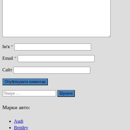
Ім'я
*
Email
*
Сайт
Пошук:
Марки авто:
Audi
Bentley