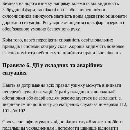
Безпека на дорозі взимку напряму залежить від видимості.
Забруднені фари, засніжені вікна або зношені щітки
склоочисників знижують здатність водія адекватно оцінювати
дорожню ситуацію. Регулярне очищення скла, фар і дзеркал є
обов’язковою умовою безпечного руху.
Крім того, варто перевіряти справність освітлювальних
приладів і системи обігріву скла. Хороша видимість дозволяє
вчасно помітити небезпеку та прийняти правильне рішення.
Правило 6. Дії у складних та аварійних
ситуаціях
Навіть за дотримання всіх правил узимку можуть виникати
непередбачувані ситуації. У разі ускладнення дорожньої
обстановки або аварії водіям рекомендується не зволікати зі
зверненням по допомогу до екстрених служб за номерами 112,
101 або 102.
Своєчасне інформування відповідних служб може запобігти
подальшим ускладненням і допомогти швидше відновити