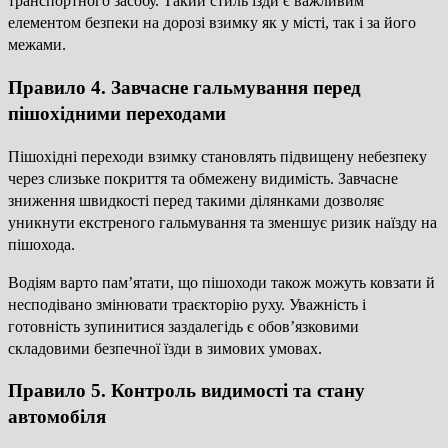
транспортного засобу. Такий стиль їзди є важливим
елементом безпеки на дорозі взимку як у місті, так і за його
межами.
Правило 4. Завчасне гальмування перед
пішохідними переходами
Пішохідні переходи взимку становлять підвищену небезпеку
через слизьке покриття та обмежену видимість. Завчасне
зниження швидкості перед такими ділянками дозволяє
уникнути екстреного гальмування та зменшує ризик наїзду на
пішохода.
Водіям варто пам’ятати, що пішоходи також можуть ковзати й
несподівано змінювати траєкторію руху. Уважність і
готовність зупинитися заздалегідь є обов’язковими
складовими безпечної їзди в зимових умовах.
Правило 5. Контроль видимості та стану
автомобіля