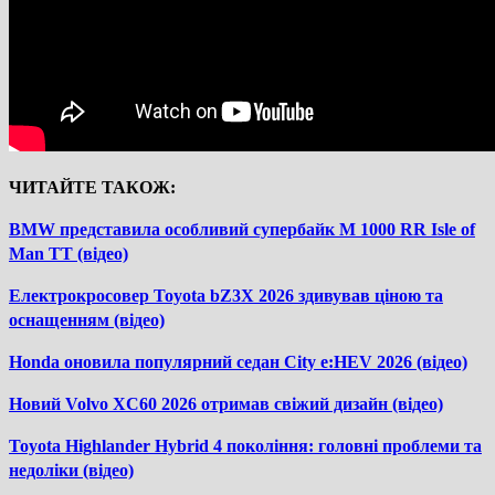
ЧИТАЙТЕ ТАКОЖ:
BMW представила особливий супербайк M 1000 RR Isle of
Man TT (відео)
Електрокросовер Toyota bZ3X 2026 здивував ціною та
оснащенням (відео)
Honda оновила популярний седан City e:HEV 2026 (відео)
Новий Volvo XC60 2026 отримав свіжий дизайн (відео)
Toyota Highlander Hybrid 4 покоління: головні проблеми та
недоліки (відео)