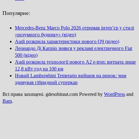
Популярне:
Mercedes-Benz Marco Polo 2026 отримав інтер’єр у стилі
«розумного будинку» (відео)
Audi розкрила характеристики нового Q9 (відео)
Леонардо Ді Капріо знявся у рекламі електричного Fiat
500 (відео)
Audi розкрила технології нового A2 e-tron: витрата лише
12,8 кВт·год на 100 км
Новий Lamborghini Temerario вийшов на ринок: чим
здивував гібридний суперкар
Всі права захищені. gdesobiraut.com Powered by
WordPress
and
Bam
.