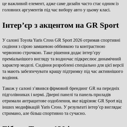
це важливий елемент, адже саме дизайн часто стає одним із
головних аргументів під час вибору авто у цьому класі.
Інтер’єр з акцентом на GR Sport
У салоні Toyota Yaris Cross GR Sport 2026 отримав спортивні
сидіння з сірою замшевою оббивкою та контрастною
червоною строчкою. Таке рішення додає інтер’єру
преміальнішого вигляду та водночас підкреслює динамічний
характер моделі. Сидіння розроблені спеціально для цієї версії
та мають забезпечувати кращу підтримку під час активнішого
водіння.
Також у салоні з’явився фірмовий брендинг GR на передніх
підголівниках і кермі. Дверні панелі та панель приладів
отримали антрацитове оздоблення, яке відрізняє GR Sport від
інших модифікацій Yaris Cross. У результаті інтер’єр виглядає
стримано, але більш спортивно та сучасно.