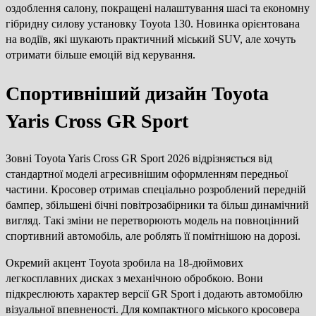
оздоблення салону, покращені налаштування шасі та економну
гібридну силову установку Toyota 130. Новинка орієнтована
на водіїв, які шукають практичний міський SUV, але хочуть
отримати більше емоцій від керування.
Спортивніший дизайн Toyota
Yaris Cross GR Sport
Зовні Toyota Yaris Cross GR Sport 2026 відрізняється від
стандартної моделі агресивнішим оформленням передньої
частини. Кросовер отримав спеціально розроблений передній
бампер, збільшені бічні повітрозабірники та більш динамічний
вигляд. Такі зміни не перетворюють модель на повноцінний
спортивний автомобіль, але роблять її помітнішою на дорозі.
Окремий акцент Toyota зробила на 18-дюймових
легкосплавних дисках з механічною обробкою. Вони
підкреслюють характер версії GR Sport і додають автомобілю
візуальної впевненості. Для компактного міського кросовера