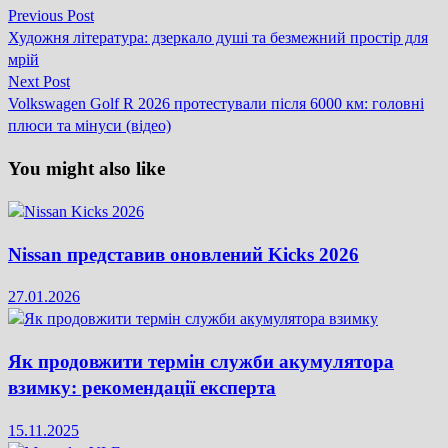
Previous
Previous Post
Навігація
post:
Художня література: дзеркало душі та безмежний простір для
записів
мрій
Next
Next Post
post:
Volkswagen Golf R 2026 протестували після 6000 км: головні
плюси та мінуси (відео)
You might also like
Nissan представив оновлений Kicks 2026
27.01.2026
Як продовжити термін служби акумулятора
взимку: рекомендації експерта
15.11.2025