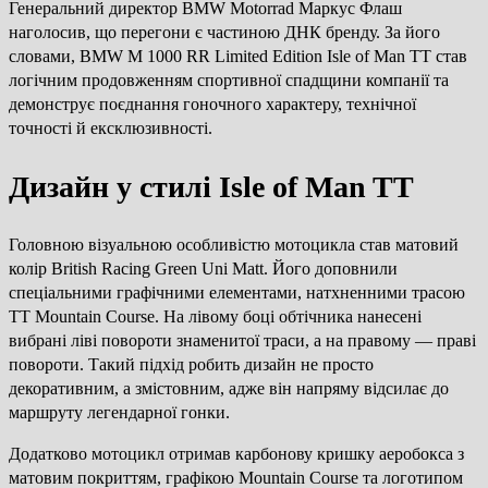
Генеральний директор BMW Motorrad Маркус Флаш
наголосив, що перегони є частиною ДНК бренду. За його
словами, BMW M 1000 RR Limited Edition Isle of Man TT став
логічним продовженням спортивної спадщини компанії та
демонструє поєднання гоночного характеру, технічної
точності й ексклюзивності.
Дизайн у стилі Isle of Man TT
Головною візуальною особливістю мотоцикла став матовий
колір British Racing Green Uni Matt. Його доповнили
спеціальними графічними елементами, натхненними трасою
TT Mountain Course. На лівому боці обтічника нанесені
вибрані ліві повороти знаменитої траси, а на правому — праві
повороти. Такий підхід робить дизайн не просто
декоративним, а змістовним, адже він напряму відсилає до
маршруту легендарної гонки.
Додатково мотоцикл отримав карбонову кришку аеробокса з
матовим покриттям, графікою Mountain Course та логотипом