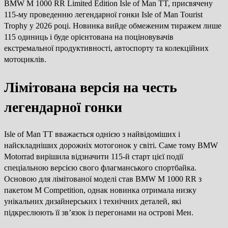
BMW M 1000 RR Limited Edition Isle of Man TT, присвячену
115-му проведенню легендарної гонки Isle of Man Tourist
Trophy у 2026 році. Новинка вийде обмеженим тиражем лише
115 одиниць і буде орієнтована на поціновувачів
екстремальної продуктивності, автоспорту та колекційних
мотоциклів.
Лімітована версія на честь
легендарної гонки
Isle of Man TT вважається однією з найвідоміших і
найскладніших дорожніх мотогонок у світі. Саме тому BMW
Motorrad вирішила відзначити 115-й старт цієї події
спеціальною версією свого флагманського спортбайка.
Основою для лімітованої моделі став BMW M 1000 RR з
пакетом M Competition, однак новинка отримала низку
унікальних дизайнерських і технічних деталей, які
підкреслюють її зв’язок із перегонами на острові Мен.