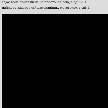
адже вона присвячена не просто ювілею, а одній із
найжорсткіших і найшанованіших мотогонок у світі.