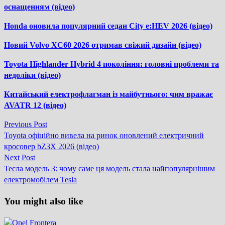
оснащенням (відео)
Honda оновила популярний седан City e:HEV 2026 (відео)
Новий Volvo XC60 2026 отримав свіжий дизайн (відео)
Toyota Highlander Hybrid 4 покоління: головні проблеми та
недоліки (відео)
Китайський електрофлагман із майбутнього: чим вражає
AVATR 12 (відео)
Previous
Previous Post
Навігація
post:
Toyota офіційно вивела на ринок оновлений електричний
записів
кросовер bZ3X 2026 (відео)
Next
Next Post
post:
Тесла модель 3: чому саме ця модель стала найпопулярнішим
електромобілем Tesla
You might also like