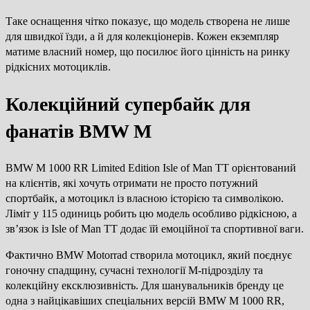
Таке оснащення чітко показує, що модель створена не лише
для швидкої їзди, а й для колекціонерів. Кожен екземпляр
матиме власний номер, що посилює його цінність на ринку
рідкісних мотоциклів.
Колекційний супербайк для
фанатів BMW M
BMW M 1000 RR Limited Edition Isle of Man TT орієнтований
на клієнтів, які хочуть отримати не просто потужний
спортбайк, а мотоцикл із власною історією та символікою.
Ліміт у 115 одиниць робить цю модель особливо рідкісною, а
зв’язок із Isle of Man TT додає їй емоційної та спортивної ваги.
Фактично BMW Motorrad створила мотоцикл, який поєднує
гоночну спадщину, сучасні технології M-підрозділу та
колекційну ексклюзивність. Для шанувальників бренду це
одна з найцікавіших спеціальних версій BMW M 1000 RR,