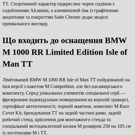
TT. Спортивний характер підкреслює чорне сидіння з
оздобленням Alcantara, а алюмінієвий бак із графічними
акцентами та покриттям Satin Chrome додає моделі
преміального вигляду.
Що входить до оснащення BMW
M 1000 RR Limited Edition Isle of
Man TT
Лімітований BMW M 1000 RR Isle of Man TT побудований на
базі версії з пакетом M Competition, але без пасажирського
комплекту. Серед унікальних елементів спеціальної серії —
фрезероване індивідуальне номерування на верхній траверсі,
сертифікат автентичності, чорний маятник, комплект M Race
Cover Kit, брендування TT на задній частині рами, задній
робочий стенд, кріплення для монтажного стенда та
спеціальний мотоциклетний килим M розміром 250 на 105 см
із логотипами M і TT.