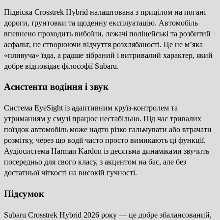
Підвіска Crosstrek Hybrid налаштована з прицілом на погані
дороги, ґрунтовки та щоденну експлуатацію. Автомобіль
впевнено проходить вибоїни, лежачі поліцейські та розбитий
асфальт, не створюючи відчуття розхлябаності. Це не м’яка
«пливуча» їзда, а радше зібраний і витривалий характер, який
добре відповідає філософії Subaru.
Асистенти водіння і звук
Система EyeSight із адаптивним круїз-контролем та
утриманням у смузі працює нестабільно. Під час тривалих
поїздок автомобіль може надто різко гальмувати або втрачати
розмітку, через що водії часто просто вимикають ці функції.
Аудіосистема Harman Kardon із десятьма динаміками звучить
посередньо для свого класу, з акцентом на бас, але без
достатньої чіткості на високій гучності.
Підсумок
Subaru Crosstrek Hybrid 2026 року — це добре збалансований,