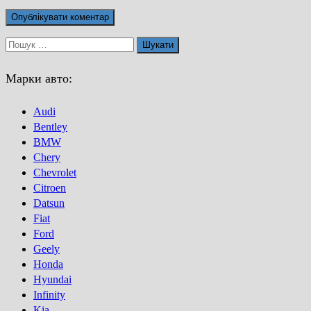
Пошук:
Марки авто:
Audi
Bentley
BMW
Chery
Chevrolet
Citroen
Datsun
Fiat
Ford
Geely
Honda
Hyundai
Infinity
Kia