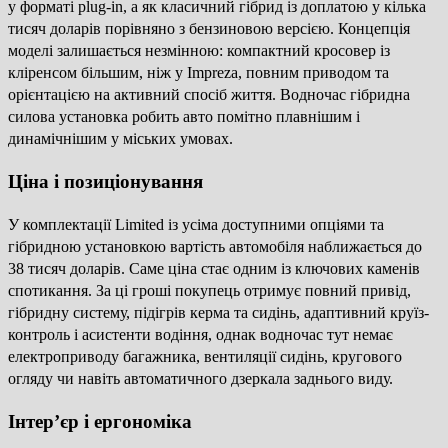
у форматі plug-in, а як класичний гібрид із доплатою у кілька
тисяч доларів порівняно з бензиновою версією. Концепція
моделі залишається незмінною: компактний кросовер із
кліренсом більшим, ніж у Impreza, повним приводом та
орієнтацією на активний спосіб життя. Водночас гібридна
силова установка робить авто помітно плавнішим і
динамічнішим у міських умовах.
Ціна і позиціонування
У комплектації Limited із усіма доступними опціями та
гібридною установкою вартість автомобіля наближається до
38 тисяч доларів. Саме ціна стає одним із ключових каменів
спотикання. За ці гроші покупець отримує повний привід,
гібридну систему, підігрів керма та сидінь, адаптивний круїз-
контроль і асистенти водіння, однак водночас тут немає
електроприводу багажника, вентиляції сидінь, кругового
огляду чи навіть автоматичного дзеркала заднього виду.
Інтер’єр і ергономіка