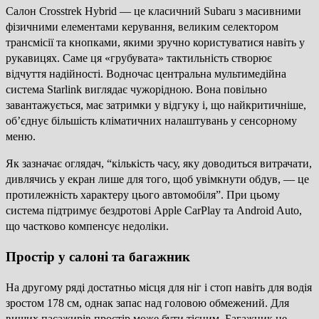
Салон Crosstrek Hybrid — це класичний Subaru з масивними
фізичними елементами керування, великим селектором
трансмісії та кнопками, якими зручно користуватися навіть у
рукавицях. Саме ця «грубувата» тактильність створює
відчуття надійності. Водночас центральна мультимедійна
система Starlink виглядає чужорідною. Вона повільно
завантажується, має затримки у відгуку і, що найкритичніше,
об’єднує більшість кліматичних налаштувань у сенсорному
меню.
Як зазначає оглядач, “кількість часу, яку доводиться витрачати,
дивлячись у екран лише для того, щоб увімкнути обдув, — це
протилежність характеру цього автомобіля”. При цьому
система підтримує бездротові Apple CarPlay та Android Auto,
що частково компенсує недоліки.
Простір у салоні та багажник
На другому ряді достатньо місця для ніг і стоп навіть для водія
зростом 178 см, однак запас над головою обмежений. Для
вищих пасажирів простір може бути тісним. Багажник не