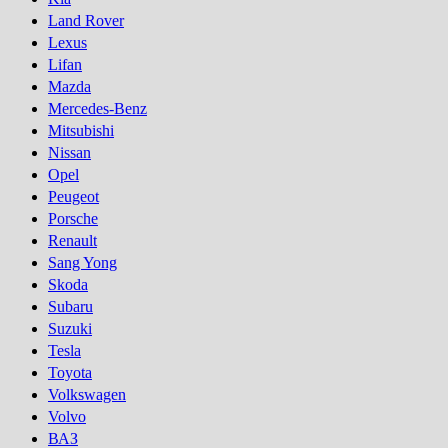
Land Rover
Lexus
Lifan
Mazda
Mercedes-Benz
Mitsubishi
Nissan
Opel
Peugeot
Porsсhe
Renault
Sang Yong
Skoda
Subaru
Suzuki
Tesla
Toyota
Volkswagen
Volvo
ВАЗ