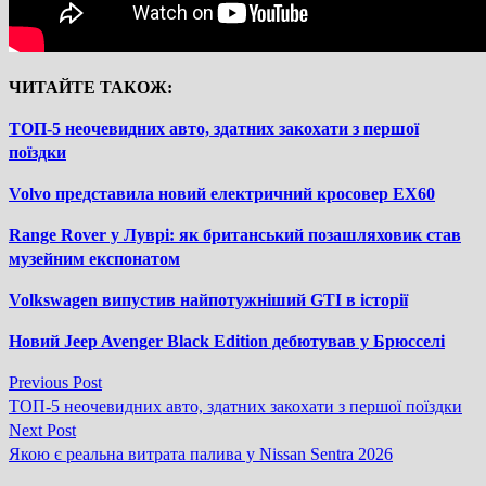
ЧИТАЙТЕ ТАКОЖ:
ТОП-5 неочевидних авто, здатних закохати з першої
поїздки
Volvo представила новий електричний кросовер EX60
Range Rover у Луврі: як британський позашляховик став
музейним експонатом
Volkswagen випустив найпотужніший GTI в історії
Новий Jeep Avenger Black Edition дебютував у Брюсселі
Previous
Previous Post
Навігація
post:
ТОП-5 неочевидних авто, здатних закохати з першої поїздки
записів
Next
Next Post
post:
Якою є реальна витрата палива у Nissan Sentra 2026