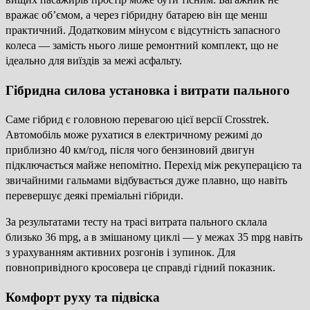
вражає об’ємом, а через гібридну батарею він ще менш
практичний. Додатковим мінусом є відсутність запасного
колеса — замість нього лише ремонтний комплект, що не
ідеально для виїздів за межі асфальту.
Гібридна силова установка і витрати пального
Саме гібрид є головною перевагою цієї версії Crosstrek.
Автомобіль може рухатися в електричному режимі до
приблизно 40 км/год, після чого бензиновий двигун
підключається майже непомітно. Перехід між рекуперацією та
звичайними гальмами відбувається дуже плавно, що навіть
перевершує деякі преміальні гібриди.
За результатами тесту на трасі витрата пального склала
близько 36 mpg, а в змішаному циклі — у межах 35 mpg навіть
з урахуванням активних розгонів і зупинок. Для
повнопривідного кросовера це справді гідний показник.
Комфорт руху та підвіска