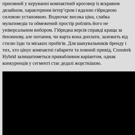
приємний у керуванні компактний кросовер із яскравим
дизайном, характерним інтер’єром і вдалою гібридною
силовою установкою. Водночас висока ціна, слабка
мультимедіа та обмежений простір роблять його не
універсальним вибором. Гібридна версія справді краща за
бензинову, але питання, чи варта вона доплати, залежить від
стилю їзди та міських пробігів. Для шанувальників бренду і
тих, хто цінує компактні габарити та повний привід, Crosstrek
Hybrid залишатиметься привабливим варіантом, однак
конкуренція у сегменті стає дедалі жорсткішою.