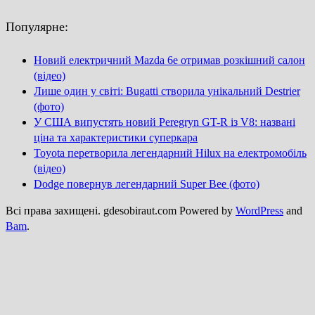
Популярне:
Новий електричний Mazda 6e отримав розкішний салон
(відео)
Лише один у світі: Bugatti створила унікальний Destrier
(фото)
У США випустять новий Peregryn GT-R із V8: названі
ціна та характеристики суперкара
Toyota перетворила легендарний Hilux на електромобіль
(відео)
Dodge повернув легендарний Super Bee (фото)
Всі права захищені. gdesobiraut.com Powered by
WordPress
and
Bam
.