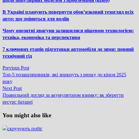
щодо популярних моделей з проблемами (відео)
В Україні планують повернути обов’язковий техогляд всіх
авто: що зміниться для водіїв
Чому опозитні двигуни залишилися нішевою технологією:
техніка, економіка та перспективи
7 ключових етапів підготовки автомобіля до зими: повний
технічний гід
Previous
Previous Post
Навігація
post:
Топ-5 позашляховиків, які зникнуть з ринку до кінця 2025
записів
року
Next
Next Post
post:
Правильний догляд за акумулятором взимку: як зберегти
ресурс батареї
You might also like