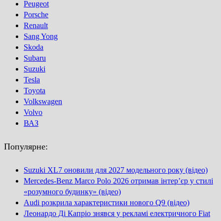
Peugeot
Porsсhe
Renault
Sang Yong
Skoda
Subaru
Suzuki
Tesla
Toyota
Volkswagen
Volvo
ВАЗ
Популярне:
Suzuki XL7 оновили для 2027 модельного року (відео)
Mercedes-Benz Marco Polo 2026 отримав інтер’єр у стилі
«розумного будинку» (відео)
Audi розкрила характеристики нового Q9 (відео)
Леонардо Ді Капріо знявся у рекламі електричного Fiat