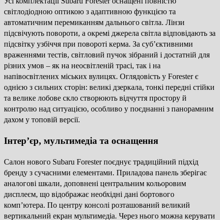
Усі комплектації Subaru Forester оснащені повністю
світлодіодною оптикою з адаптивною функцією та
автоматичним перемиканням дальнього світла. Лінзи
підсвічують повороти, а окремі джерела світла відповідають за
підсвітку узбіччя при повороті керма. За суб’єктивними
враженнями тестів, світловий пучок зібраний і достатній для
різних умов – як на неосвітленій трасі, так і на
напівосвітлених міських вулицях. Оглядовість у Forester є
однією з сильних сторін: великі дзеркала, тонкі передні стійки
та велике лобове скло створюють відчуття простору й
контролю над ситуацією, особливо у поєднанні з панорамним
дахом у топовій версії.
Інтер’єр, мультимедіа та оснащення
Салон нового Subaru Forester поєднує традиційний підхід
бренду з сучасними елементами. Приладова панель зберігає
аналогові шкали, доповнені центральним кольоровим
дисплеєм, що відображає необхідні дані бортового
комп’ютера. По центру консолі розташований великий
вертикальний екран мультимедіа. Через нього можна керувати