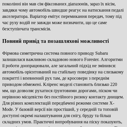
поколінні він мав сім фіксованих діапазонів, зараз їх вісім,
завдяки чому автомобіль швидше реагує на натискання педалі
акселератора. Варіатор емітує перемикання передач, тому під
час руху водій не завжди може визначити, що це саме
безступінчата трансмісія.
Повний привід та позашляхові можливості
Фірмова симетрична система повного приводу Subaru
залишилася важливою складовою нового Forester. Алгоритми
її роботи доопрацювали, але загальний підхід не змінився:
автомобіль орієнтований на стабільну поведінку на слизькому
покритті і впевнений рух там, де кросовери з переднім
приводом обмежені. Кліренс моделі становить близько 220
мм, що дозволяє рухатися ґрунтовими дорогами, піском чи
нерівною місцевістю без постійного ризику контакту днищем.
Для різних комплектацій передбачені режими системи X-
Mode. У базовій версії він простіший, у середній та топовій
доступні окремі налаштування для снігу, бруду та більш
складних умов. Практичні випробування на піску показують,