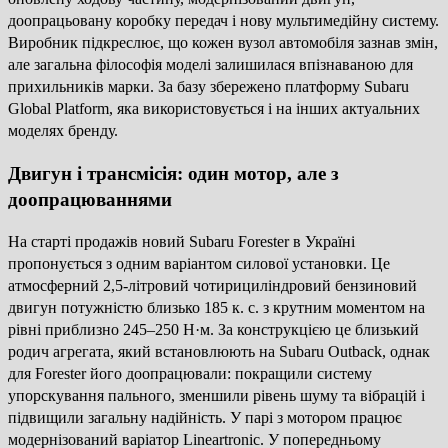
доопрацьовану коробку передач і нову мультимедійну систему.
Виробник підкреслює, що кожен вузол автомобіля зазнав змін,
але загальна філософія моделі залишилася впізнаваною для
прихильників марки. За базу збережено платформу Subaru
Global Platform, яка використовується і на інших актуальних
моделях бренду.
Двигун і трансмісія: один мотор, але з
доопрацюваннями
На старті продажів новий Subaru Forester в Україні
пропонується з одним варіантом силової установки. Це
атмосферний 2,5-літровий чотирициліндровий бензиновий
двигун потужністю близько 185 к. с. з крутним моментом на
рівні приблизно 245–250 Н·м. За конструкцією це близький
родич агрегата, який встановлюють на Subaru Outback, однак
для Forester його доопрацювали: покращили систему
упорскування пального, зменшили рівень шуму та вібрацій і
підвищили загальну надійність. У парі з мотором працює
модернізований варіатор Lineartronic. У попередньому