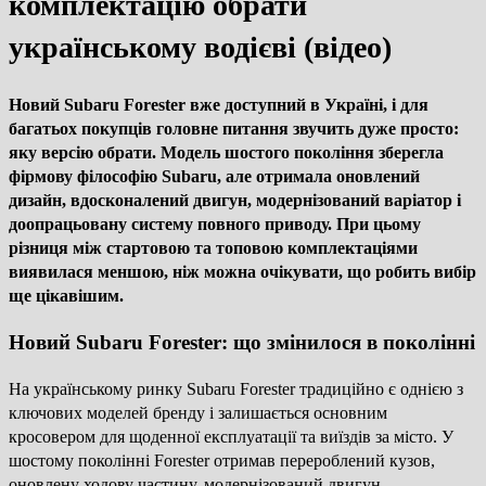
комплектацію обрати
українському водієві (відео)
Новий Subaru Forester вже доступний в Україні, і для
багатьох покупців головне питання звучить дуже просто:
яку версію обрати. Модель шостого покоління зберегла
фірмову філософію Subaru, але отримала оновлений
дизайн, вдосконалений двигун, модернізований варіатор і
доопрацьовану систему повного приводу. При цьому
різниця між стартовою та топовою комплектаціями
виявилася меншою, ніж можна очікувати, що робить вибір
ще цікавішим.
Новий Subaru Forester: що змінилося в поколінні
На українському ринку Subaru Forester традиційно є однією з
ключових моделей бренду і залишається основним
кросовером для щоденної експлуатації та виїздів за місто. У
шостому поколінні Forester отримав перероблений кузов,
оновлену ходову частину, модернізований двигун,