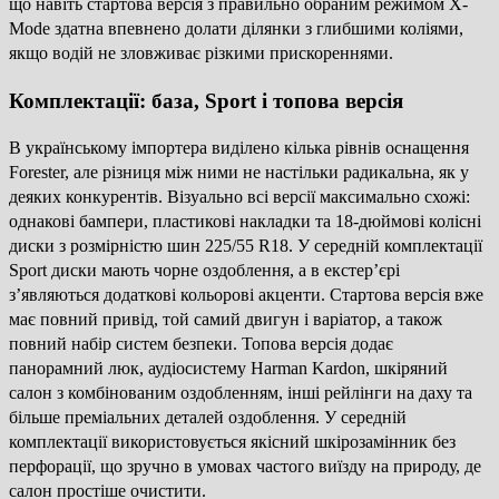
що навіть стартова версія з правильно обраним режимом X-
Mode здатна впевнено долати ділянки з глибшими коліями,
якщо водій не зловживає різкими прискореннями.
Комплектації: база, Sport і топова версія
В українському імпортера виділено кілька рівнів оснащення
Forester, але різниця між ними не настільки радикальна, як у
деяких конкурентів. Візуально всі версії максимально схожі:
однакові бампери, пластикові накладки та 18-дюймові колісні
диски з розмірністю шин 225/55 R18. У середній комплектації
Sport диски мають чорне оздоблення, а в екстер’єрі
з’являються додаткові кольорові акценти. Стартова версія вже
має повний привід, той самий двигун і варіатор, а також
повний набір систем безпеки. Топова версія додає
панорамний люк, аудіосистему Harman Kardon, шкіряний
салон з комбінованим оздобленням, інші рейлінги на даху та
більше преміальних деталей оздоблення. У середній
комплектації використовується якісний шкірозамінник без
перфорації, що зручно в умовах частого виїзду на природу, де
салон простіше очистити.