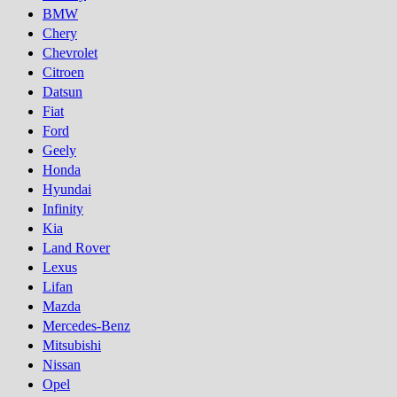
BMW
Chery
Chevrolet
Citroen
Datsun
Fiat
Ford
Geely
Honda
Hyundai
Infinity
Kia
Land Rover
Lexus
Lifan
Mazda
Mercedes-Benz
Mitsubishi
Nissan
Opel