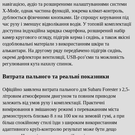
навігацією, аудіо та розширеними налаштуваннями системи
X-Mode, однак частина функцій, зокрема клімат-контроль,
дублюється фізичними кнопками. Це спрощує керування під
час руху і зменшує відволікання водія. У топовій комплектації
доступна індукційна зарядка смартфона, розширений набір
камер кругового огляду, підігрів керма і сидінь, а також якісні
оздоблювальні матеріали з використанням шкіри та
алькантари. На другому ряду передбачено підігрів сидінь,
окремі дефлектори вентиляції, USB-роз’єми та можливість
регулювання кута нахилу спинок.
Витрата пального та реальні показники
Офіційно заявлена витрата пального для Subaru Forester з 2,5-
літровим атмосферним двигуном та повним приводом
залежить від умов руху і комплектації. Практичні
вимірювання в змішаному режимі з переважанням міста
демонструють близько 8 л на 100 км на зимовій гумі, а при
більш спокійному стилі їзди з широким використанням
адаптивного круїз-контролю результат може бути дещо