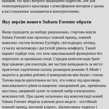
кращим. На трасі витрата традиційно підростає, але для
повнопривідного кросовера з атмосферним мотором у цьому
класі показники залишаються конкурентними.
Яку версію нового Subaru Forester обрати
Якщо підходити до вибору раціонально, стартова версія
Subaru Forester вже пропонує повний привід, повний
комплекс систем безпеки EyeSight, світлодіодну оптику,
сучасну мультимедіа і достатній рівень комфорту. Такий
варіант підійде тим, хто хоче максимальний функціонал без
переплати за преміальні опції. Середня комплектація Sport
буде цікавою для покупців, які частіше виїжджають за місто:
практичне оздоблення салону, розширені режими X-Mode і
акценти в дизайні роблять її компромісом між базою і топом.
Топова версія орієнтована на тих, хто очікує від кросовера
максимального рівня оснащення: панорамний дах, преміальна
акустика, шкіряний салон та повний набір електронних
можливостей. При цьому незалежно від комплектації новий
Subaru Forester зберігає ключові риси моделі – постійний
повний привід, високий кліренс, збалансовану підвіску і