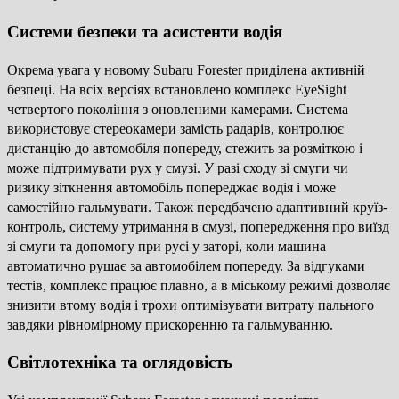
Системи безпеки та асистенти водія
Окрема увага у новому Subaru Forester приділена активній
безпеці. На всіх версіях встановлено комплекс EyeSight
четвертого покоління з оновленими камерами. Система
використовує стереокамери замість радарів, контролює
дистанцію до автомобіля попереду, стежить за розміткою і
може підтримувати рух у смузі. У разі сходу зі смуги чи
ризику зіткнення автомобіль попереджає водія і може
самостійно гальмувати. Також передбачено адаптивний круїз-
контроль, систему утримання в смузі, попередження про виїзд
зі смуги та допомогу при русі у заторі, коли машина
автоматично рушає за автомобілем попереду. За відгуками
тестів, комплекс працює плавно, а в міському режимі дозволяє
знизити втому водія і трохи оптимізувати витрату пального
завдяки рівномірному прискоренню та гальмуванню.
Світлотехніка та оглядовість