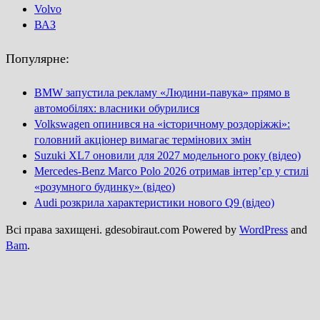
Volvo
ВАЗ
Популярне:
BMW запустила рекламу «Людини-павука» прямо в
автомобілях: власники обурилися
Volkswagen опинився на «історичному роздоріжжі»:
головний акціонер вимагає термінових змін
Suzuki XL7 оновили для 2027 модельного року (відео)
Mercedes-Benz Marco Polo 2026 отримав інтер’єр у стилі
«розумного будинку» (відео)
Audi розкрила характеристики нового Q9 (відео)
Всі права захищені. gdesobiraut.com Powered by
WordPress
and
Bam
.