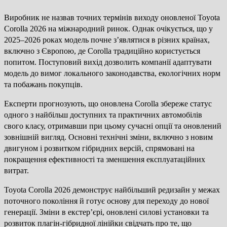
Виробник не назвав точних термінів виходу оновленої Toyota
Corolla 2026 на міжнародний ринок. Однак очікується, що у
2025–2026 роках модель почне з’являтися в різних країнах,
включно з Європою, де Corolla традиційно користується
попитом. Поступовий вихід дозволить компанії адаптувати
модель до вимог локального законодавства, екологічних норм
та побажань покупців.
Експерти прогнозують, що оновлена Corolla збереже статус
одного з найбільш доступних та практичних автомобілів
свого класу, отримавши при цьому сучасні опції та оновлений
зовнішній вигляд. Основні технічні зміни, включно з новим
двигуном і розвитком гібридних версій, спрямовані на
покращення ефективності та зменшення експлуатаційних
витрат.
Toyota Corolla 2026 демонструє найбільший редизайн у межах
поточного покоління й готує основу для переходу до нової
генерації. Зміни в екстер’єрі, оновлені силові установки та
розвиток плагін-гібридної лінійки свідчать про те, що