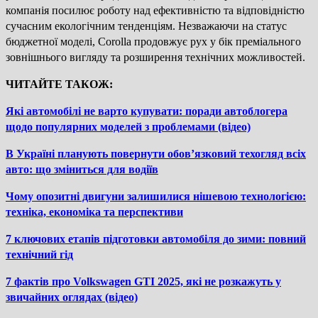
компанія посилює роботу над ефективністю та відповідністю
сучасним екологічним тенденціям. Незважаючи на статус
бюджетної моделі, Corolla продовжує рух у бік преміального
зовнішнього вигляду та розширення технічних можливостей.
ЧИТАЙТЕ ТАКОЖ:
Які автомобілі не варто купувати: поради автоблогера
щодо популярних моделей з проблемами (відео)
В Україні планують повернути обов’язковий техогляд всіх
авто: що зміниться для водіїв
Чому опозитні двигуни залишилися нішевою технологією:
техніка, економіка та перспективи
7 ключових етапів підготовки автомобіля до зими: повний
технічний гід
7 фактів про Volkswagen GTI 2025, які не розкажуть у
звичайних оглядах (відео)