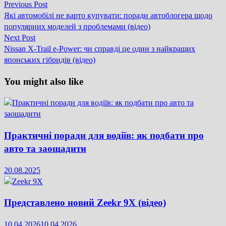
Previous
Previous Post
Навігація
post:
Які автомобілі не варто купувати: поради автоблогера щодо
записів
популярних моделей з проблемами (відео)
Next
Next Post
post:
Nissan X-Trail e-Power: чи справді це один з найкращих
японських гібридів (відео)
You might also like
Практичні поради для водіїв: як подбати про
авто та заощадити
20.08.2025
Представлено новий Zeekr 9X (відео)
10.04.2026
10.04.2026