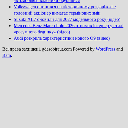
автомобілях: власники обурилися
Volkswagen опинився на «історичному роздоріжжі»:
головний акціонер вимагає термінових змін
Suzuki XL7 оновили для 2027 модельного року (відео)
Mercedes-Benz Marco Polo 2026 отримав інтер’єр у стилі
«розумного будинку» (відео)
Audi розкрила характеристики нового Q9 (відео)
Всі права захищені. gdesobiraut.com Powered by
WordPress
and
Bam
.