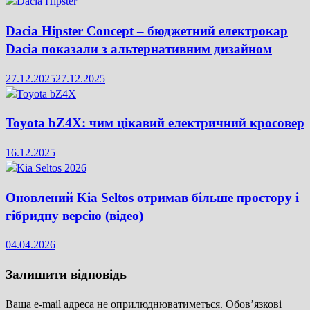
Dacia Hipster Concept – бюджетний електрокар
Dacia показали з альтернативним дизайном
27.12.2025
27.12.2025
Toyota bZ4X: чим цікавий електричний кросовер
16.12.2025
Оновлений Kia Seltos отримав більше простору і
гібридну версію (відео)
04.04.2026
Залишити відповідь
Ваша e-mail адреса не оприлюднюватиметься.
Обов’язкові