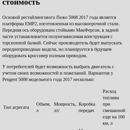
стоимость
Основой рестайлингового Пежо 5008 2017 года является
платформа EMP2, изготовленная из высокопрочной стали.
Передняя ось оборудована стойками МакФерсон, в задней
части устанавливается полунезависимая конструкция с
торсионной балкой. Сейчас производитель будет выпускать
переднеприводные модели, но планируется в будущем
оборудовать кроссовер полным приводом.
У потребителей будет возможность выбрать двигатель с
учетом своих возможностей и пожеланий. Вариантов у
Peugeot 5008 модельного года 2017 несколько:
Расход
топлива
Объем,
Мощность,
Коробка
при
Тип агрегата
л
л/с
передач
смешанной
езде на 100
км, л