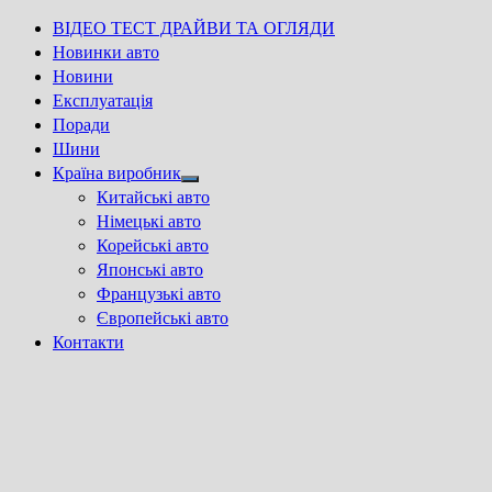
ВІДЕО ТЕСТ ДРАЙВИ ТА ОГЛЯДИ
Новинки авто
Новини
Експлуатація
Поради
Шини
Країна виробник
Show
Китайські авто
sub
Німецькі авто
menu
Корейські авто
Японські авто
Французькі авто
Європейські авто
Контакти