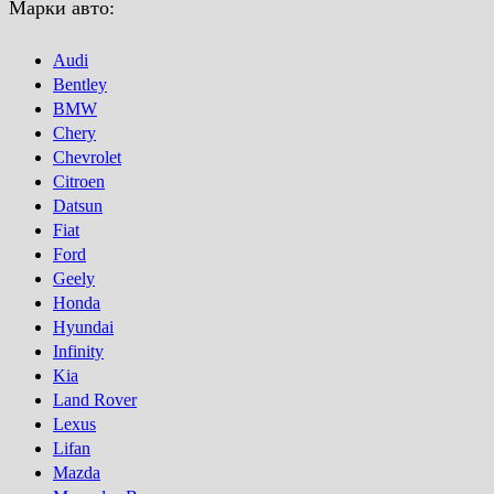
Марки авто:
Audi
Bentley
BMW
Chery
Chevrolet
Citroen
Datsun
Fiat
Ford
Geely
Honda
Hyundai
Infinity
Kia
Land Rover
Lexus
Lifan
Mazda