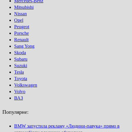
Mercedes-Benz
Mitsubishi
Nissan
Opel
Peugeot
Porsсhe
Renault
Sang Yong
Skoda
Subaru
Suzuki
Tesla
Toyota
Volkswagen
Volvo
ВАЗ
Популярне:
BMW запустила рекламу «Людини-павука» прямо в