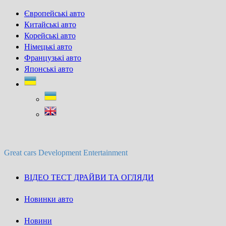
Skip
Європейські авто
to
Китайські авто
content
Корейські авто
Німецькі авто
Французькі авто
Японські авто
Great cars Development Entertainment
ВІДЕО ТЕСТ ДРАЙВИ ТА ОГЛЯДИ
Новинки авто
Новини