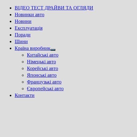
ВІДЕО ТЕСТ ДРАЙВИ ТА ОГЛЯДИ
Новинки авто
Новини
Експлуатація
Поради
Шини
Країна виробник
Show
Китайські авто
sub
Німецькі авто
menu
Корейські авто
Японські авто
Французькі авто
Європейські авто
Контакти