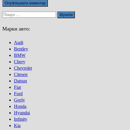
Пошук:
Марки авто:
Audi
Bentley
BMW
Chery
Chevrolet
Citroen
Datsun
Fiat
Ford
Geely
Honda
Hyundai
Infinity
Kia