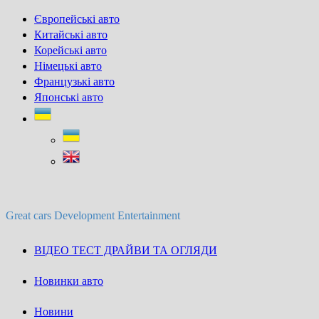
Skip
Європейські авто
to
Китайські авто
content
Корейські авто
Німецькі авто
Французькі авто
Японські авто
Great cars Development Entertainment
ВІДЕО ТЕСТ ДРАЙВИ ТА ОГЛЯДИ
Новинки авто
Новини