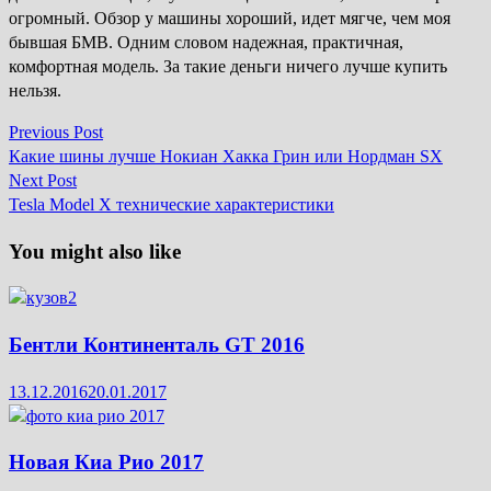
огромный. Обзор у машины хороший, идет мягче, чем моя
бывшая БМВ. Одним словом надежная, практичная,
комфортная модель. За такие деньги ничего лучше купить
нельзя.
Previous
Previous Post
Навігація
post:
Какие шины лучше Нокиан Хакка Грин или Нордман SX
записів
Next
Next Post
post:
Tesla Model X технические характеристики
You might also like
Бентли Континенталь GT 2016
13.12.2016
20.01.2017
Новая Киа Рио 2017