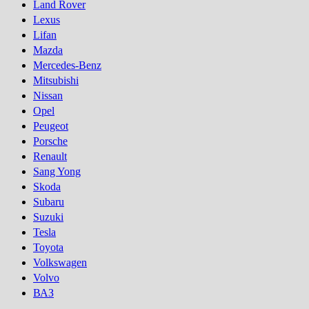
Land Rover
Lexus
Lifan
Mazda
Mercedes-Benz
Mitsubishi
Nissan
Opel
Peugeot
Porsсhe
Renault
Sang Yong
Skoda
Subaru
Suzuki
Tesla
Toyota
Volkswagen
Volvo
ВАЗ