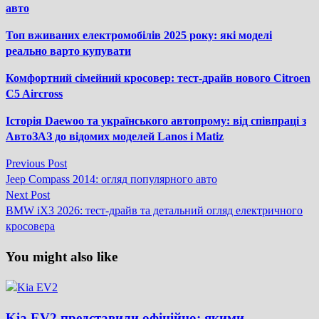
авто
Топ вживаних електромобілів 2025 року: які моделі
реально варто купувати
Комфортний сімейний кросовер: тест-драйв нового Citroen
C5 Aircross
Історія Daewoo та українського автопрому: від співпраці з
АвтоЗАЗ до відомих моделей Lanos і Matiz
Previous
Previous Post
Навігація
post:
Jeep Compass 2014: огляд популярного авто
записів
Next
Next Post
post:
BMW iX3 2026: тест-драйв та детальний огляд електричного
кросовера
You might also like
Kia EV2 представили офіційно: якими