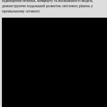
підвищення безпеки, комфорту та впізнаваності моделі,
демонструючи подальший розвиток світлових рішень у
преміальному сегменті.