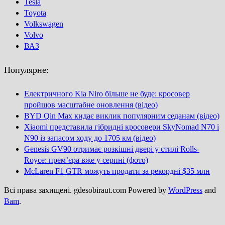
Tesla
Toyota
Volkswagen
Volvo
ВАЗ
Популярне:
Електричного Kia Niro більше не буде: кросовер
пройшов масштабне оновлення (відео)
BYD Qin Max кидає виклик популярним седанам (відео)
Xiaomi представила гібридні кросовери SkyNomad N70 і
N90 із запасом ходу до 1705 км (відео)
Genesis GV90 отримає розкішні двері у стилі Rolls-
Royce: прем’єра вже у серпні (фото)
McLaren F1 GTR можуть продати за рекордні $35 млн
Всі права захищені. gdesobiraut.com Powered by
WordPress
and
Bam
.