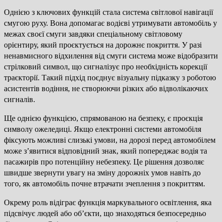
Однією з ключових функцій стала система світлової навігації
смугою руху. Вона допомагає водієві утримувати автомобіль у
межах своєї смуги завдяки спеціальному світловому
орієнтиру, який проєктується на дорожнє покриття. У разі
ненавмисного відхилення від смуги система може відобразити
стрілковий символ, що сигналізує про необхідність корекції
траєкторії. Такий підхід поєднує візуальну підказку з роботою
асистентів водіння, не створюючи різких або відволікаючих
сигналів.
Ще однією функцією, спрямованою на безпеку, є проєкція
символу ожеледиці. Якщо електронні системи автомобіля
фіксують можливі слизькі умови, на дорозі перед автомобілем
може з’явитися відповідний знак, який попереджає водія та
пасажирів про потенційну небезпеку. Це рішення дозволяє
швидше звернути увагу на зміну дорожніх умов навіть до
того, як автомобіль почне втрачати зчеплення з покриттям.
Окрему роль відіграє функція маркувального освітлення, яка
підсвічує людей або об’єкти, що знаходяться безпосередньо