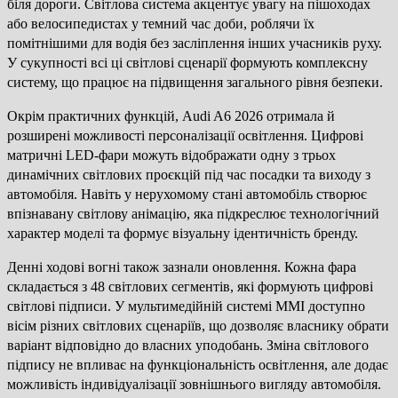
біля дороги. Світлова система акцентує увагу на пішоходах
або велосипедистах у темний час доби, роблячи їх
помітнішими для водія без засліплення інших учасників руху.
У сукупності всі ці світлові сценарії формують комплексну
систему, що працює на підвищення загального рівня безпеки.
Окрім практичних функцій, Audi A6 2026 отримала й
розширені можливості персоналізації освітлення. Цифрові
матричні LED-фари можуть відображати одну з трьох
динамічних світлових проєкцій під час посадки та виходу з
автомобіля. Навіть у нерухомому стані автомобіль створює
впізнавану світлову анімацію, яка підкреслює технологічний
характер моделі та формує візуальну ідентичність бренду.
Денні ходові вогні також зазнали оновлення. Кожна фара
складається з 48 світлових сегментів, які формують цифрові
світлові підписи. У мультимедійній системі MMI доступно
вісім різних світлових сценаріїв, що дозволяє власнику обрати
варіант відповідно до власних уподобань. Зміна світлового
підпису не впливає на функціональність освітлення, але додає
можливість індивідуалізації зовнішнього вигляду автомобіля.