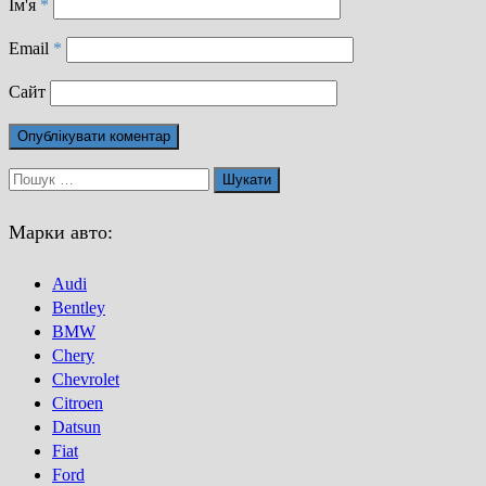
Ім'я
*
Email
*
Сайт
Пошук:
Марки авто:
Audi
Bentley
BMW
Chery
Chevrolet
Citroen
Datsun
Fiat
Ford