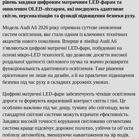
рівень завдяки цифровим матричним LED-фарам та
оновленим OLED-ліхтарям, які поєднують адаптивне
світло, персоналізацію та функції підвищення безпеки руху.
Модель Audi A6 2026 року отримала суттєве оновлення
систем освітлення, яке стало одним із ключових технічних
акцентів нового покоління. Вперше в лінійці Audi A6
з’являються цифрові матричні LED-фари, побудовані на
основі мікро-LED технології, що дозволяє досягти високої
роздільної здатності світлового пучка та значно розширити
функціональність адаптивного освітлення. Таке рішення
орієнтоване не лише на дизайн, а й на практичне підвищення
безпеки під час руху в складних дорожніх умовах.
Цифрові матричні LED-фари забезпечують чіткіше освітлення
дороги та формують виразніший контраст світла і тіні. Це
особливо важливо під час дощу, туману або снігопаду, коли
стандартні світлові системи можуть втрачати ефективність.
Завдяки високій точності керування світловими сегментами
система краще підсвічує дорожнє полотно, узбіччя та об’єкти
поблизу автомобіля, зменшуючи навантаження на зір водія.