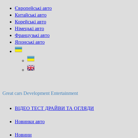
Skip
Європейські авто
to
Китайські авто
content
Корейські авто
Німецькі авто
Французькі авто
Японські авто
Great cars Development Entertainment
ВІДЕО ТЕСТ ДРАЙВИ ТА ОГЛЯДИ
Новинки авто
Новини