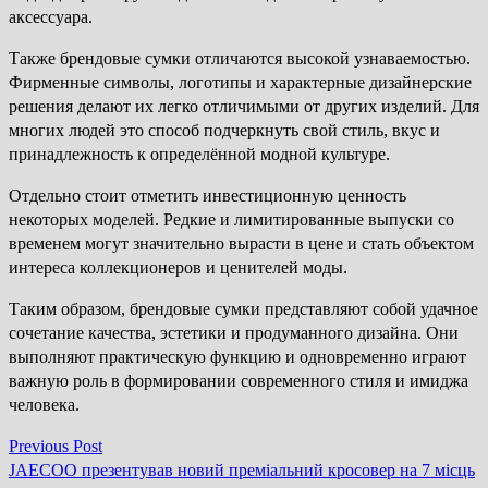
аксессуара.
Также брендовые сумки отличаются высокой узнаваемостью.
Фирменные символы, логотипы и характерные дизайнерские
решения делают их легко отличимыми от других изделий. Для
многих людей это способ подчеркнуть свой стиль, вкус и
принадлежность к определённой модной культуре.
Отдельно стоит отметить инвестиционную ценность
некоторых моделей. Редкие и лимитированные выпуски со
временем могут значительно вырасти в цене и стать объектом
интереса коллекционеров и ценителей моды.
Таким образом, брендовые сумки представляют собой удачное
сочетание качества, эстетики и продуманного дизайна. Они
выполняют практическую функцию и одновременно играют
важную роль в формировании современного стиля и имиджа
человека.
Previous
Previous Post
Навігація
post:
JAECOO презентував новий преміальний кросовер на 7 місць