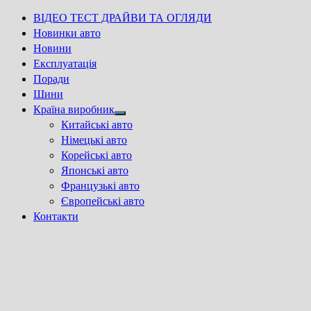
ВІДЕО ТЕСТ ДРАЙВИ ТА ОГЛЯДИ
Новинки авто
Новини
Експлуатація
Поради
Шини
Країна виробник
Show
Китайські авто
sub
Німецькі авто
menu
Корейські авто
Японські авто
Французькі авто
Європейські авто
Контакти