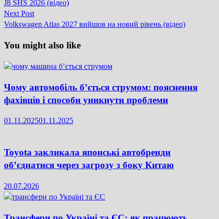
записів
J8 SHS 2026 (відео)
Next
Next Post
post:
Volkswagen Atlas 2027 вийшов на новий рівень (відео)
You might also like
Чому автомобіль б’ється струмом: пояснення
фахівців і способи уникнути проблеми
01.11.2025
01.11.2025
Toyota закликала японські автобренди
об’єднатися через загрозу з боку Китаю
20.07.2026
Трансфери по Україні та ЄС: як працюють