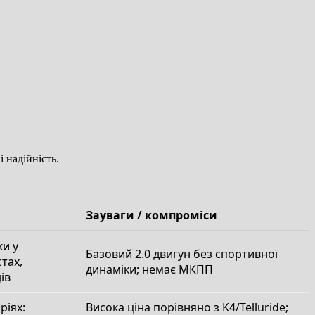
і надійність.
Зауваги / компроміси
ки у
Базовий 2.0 двигун без спортивної
тах,
динаміки; немає МКПП
ів
ріях:
Висока ціна порівняно з K4/Telluride;