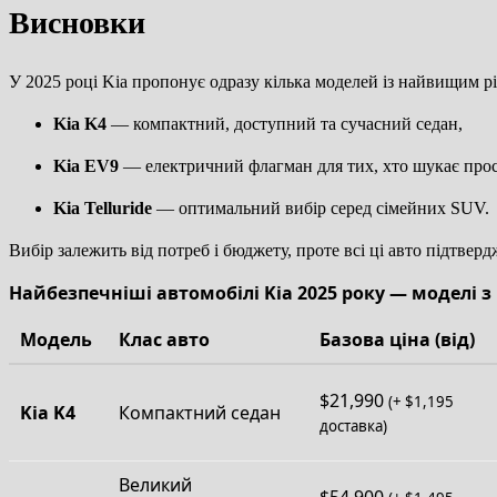
Висновки
У 2025 році Kia пропонує одразу кілька моделей із найвищим р
Kia K4
— компактний, доступний та сучасний седан,
Kia EV9
— електричний флагман для тих, хто шукає прості
Kia Telluride
— оптимальний вибір серед сімейних SUV.
Вибір залежить від потреб і бюджету, проте всі ці авто підтвер
Найбезпечніші автомобілі Kia 2025 року — моделі з в
Модель
Клас авто
Базова ціна (від)
$21,990
(+ $1,195
Kia K4
Компактний седан
доставка)
Великий