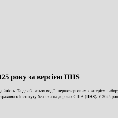
25 року за версією IIHS
адійність. Та для багатьох водіїв першочерговим критерієм вибо
трахового інституту безпеки на дорогах США (
IIHS
). У 2025 ро