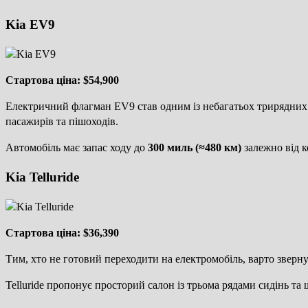
Kia EV9
Стартова ціна: $54,900
Електричний флагман EV9 став одним із небагатьох трирядних SU
пасажирів та пішоходів.
Автомобіль має запас ходу до
300 миль (≈480 км)
залежно від к
Kia Telluride
Стартова ціна: $36,390
Тим, хто не готовий переходити на електромобіль, варто зверну
Telluride пропонує просторий салон із трьома рядами сидінь т