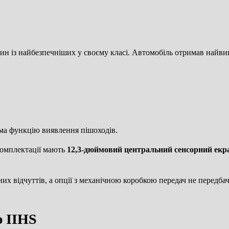
ин із найбезпечніших у своєму класі. Автомобіль отримав найвищ
ема функцію виявлення пішоходів.
комплектації мають
12,3-дюймовий центральний сенсорний екр
их відчуттів, а опції з механічною коробкою передач не передб
ю IIHS