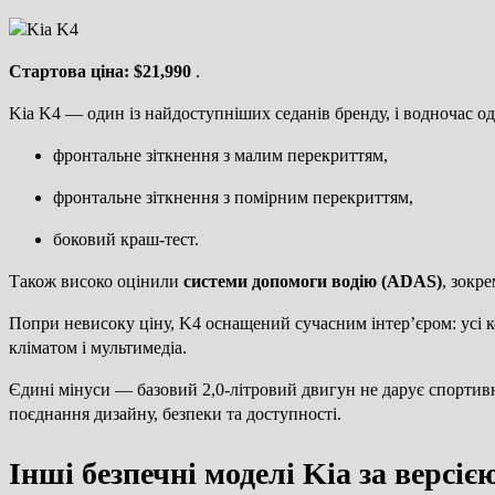
Стартова ціна: $21,990
.
Kia K4 — один із найдоступніших седанів бренду, і водночас од
фронтальне зіткнення з малим перекриттям,
фронтальне зіткнення з помірним перекриттям,
боковий краш-тест.
Також високо оцінили
системи допомоги водію (ADAS)
, зокр
Попри невисоку ціну, K4 оснащений сучасним інтер’єром: усі 
кліматом і мультимедіа.
Єдині мінуси — базовий 2,0-літровий двигун не дарує спортивн
поєднання дизайну, безпеки та доступності.
Інші безпечні моделі Kia за версіє