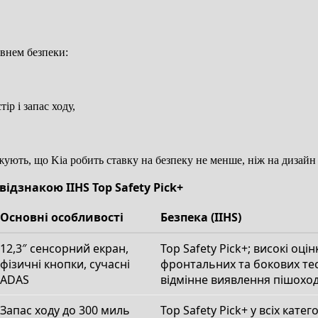
івнем безпеки:
р і запас ходу,
джують, що Kia робить ставку на безпеку не менше, ніж на дизайн 
ідзнакою IIHS Top Safety Pick+
Основні особливості
Безпека (IIHS)
12,3″ сенсорний екран,
Top Safety Pick+; високі оцін
фізичні кнопки, сучасні
фронтальних та бокових тес
ADAS
відмінне виявлення пішоход
Запас ходу до 300 миль
Top Safety Pick+ у всіх катего