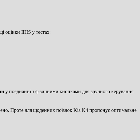
і оцінки IIHS у тестах:
ан
у поєднанні з фізичними кнопками для зручного керування
ачено. Проте для щоденних поїздок Kia K4 пропонує оптимальне