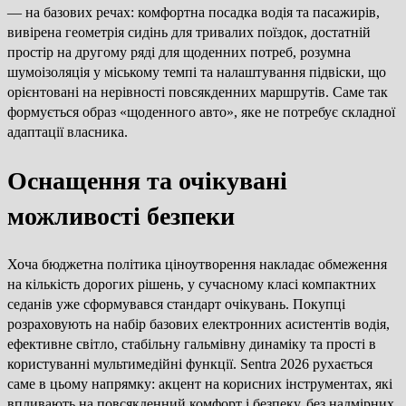
— на базових речах: комфортна посадка водія та пасажирів,
вивірена геометрія сидінь для тривалих поїздок, достатній
простір на другому ряді для щоденних потреб, розумна
шумоізоляція у міському темпі та налаштування підвіски, що
орієнтовані на нерівності повсякденних маршрутів. Саме так
формується образ «щоденного авто», яке не потребує складної
адаптації власника.
Оснащення та очікувані
можливості безпеки
Хоча бюджетна політика ціноутворення накладає обмеження
на кількість дорогих рішень, у сучасному класі компактних
седанів уже сформувався стандарт очікувань. Покупці
розраховують на набір базових електронних асистентів водія,
ефективне світло, стабільну гальмівну динаміку та прості в
користуванні мультимедійні функції. Sentra 2026 рухається
саме в цьому напрямку: акцент на корисних інструментах, які
впливають на повсякденний комфорт і безпеку, без надмірних