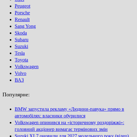
Peugeot
Porsсhe
Renault
Sang Yong
Skoda
Subaru
Suzuki
Tesla
Toyota
Volkswagen
Volvo
ВАЗ
Популярне:
BMW запустила рекламу «Людини-павука» прямо в
автомобілях: власники обурилися
Volkswagen опинився на «історичному роздоріжжі»:
головний акціонер вимагає термінових змін
Suzuki XL7 оновили для 2027 модельного року (відео)