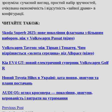
зрозуміла: сучасний вигляд, простий набір зручностей,
очікувана економічність і відсутність «зайвої драми» в
конфігурації.
ЧИТАЙТЕ ТАКОЖ:
Skoda Superb 2025: нове покоління флагмана з більшим
вибором, ніж у Volkswagen Passat (відео)
Volkswagen Tayron: між Tiguan і Touareg. Чим
відрізняється «золота середина» від Allspace (відео)
Kia EV4 GT: новий електричний суперник Volkswagen Golf
R
Новий Toyota Hilux в Україні: дата появи, двигуни та
плани постачань
AUDI Q5: огляд кросовера — покоління, двигуни,
керованість і витрати на утримання
Previous
Previous Post
Навігація