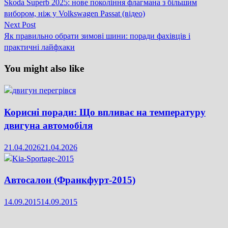
post:
Skoda Superb 2025: нове покоління флагмана з більшим
записів
вибором, ніж у Volkswagen Passat (відео)
Next
Next Post
post:
Як правильно обрати зимові шини: поради фахівців і
практичні лайфхаки
You might also like
Корисні поради: Що впливає на температуру
двигуна автомобіля
21.04.2026
21.04.2026
Автосалон (Франкфурт-2015)
14.09.2015
14.09.2015