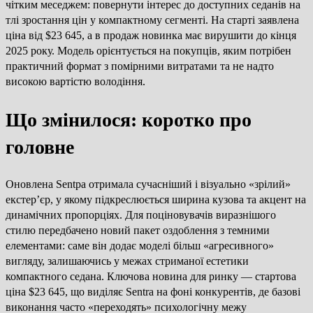
чітким меседжем: повернути інтерес до доступних седанів на
тлі зростання цін у компактному сегменті. На старті заявлена
ціна від $23 645, а в продаж новинка має вирушити до кінця
2025 року. Модель орієнтується на покупців, яким потрібен
практичний формат з помірними витратами та не надто
високою вартістю володіння.
Що змінилося: коротко про
головне
Оновлена Sentра отримала сучасніший і візуально «зрілий»
екстер’єр, у якому підкреслюється ширина кузова та акцент на
динамічних пропорціях. Для поціновувачів виразнішого
стилю передбачено новий пакет оздоблення з темними
елементами: саме він додає моделі більш «агресивного»
вигляду, залишаючись у межах стриманої естетики
компактного седана. Ключова новина для ринку — стартова
ціна $23 645, що виділяє Sentra на фоні конкурентів, де базові
виконання часто «переходять» психологічну межу