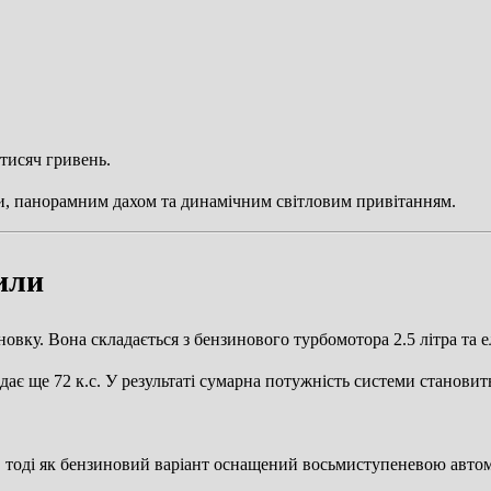
тисяч гривень.
и, панорамним дахом та динамічним світловим привітанням.
или
новку. Вона складається з бензинового турбомотора 2.5 літра та 
ає ще 72 к.с. У результаті сумарна потужність системи становить
ія, тоді як бензиновий варіант оснащений восьмиступеневою авт