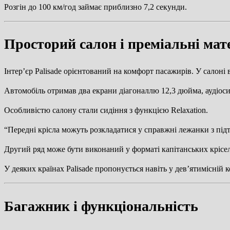
Розгін до 100 км/год займає приблизно 7,2 секунди.
Просторий салон і преміальні мат
Інтер’єр Palisade орієнтований на комфорт пасажирів. У салоні
Автомобіль отримав два екрани діагоналлю 12,3 дюйма, аудіоси
Особливістю салону стали сидіння з функцією Relaxation.
“Передні крісла можуть розкладатися у справжні лежанки з під
Другий ряд може бути виконаний у форматі капітанських крісел,
У деяких країнах Palisade пропонується навіть у дев’ятимісній к
Багажник і функціональність