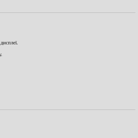
 дисплеї.
.