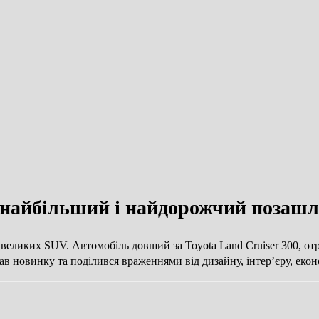
найбільший і найдорожчий позашлях
 великих SUV. Автомобіль довший за Toyota Land Cruiser 300, от
 новинку та поділився враженнями від дизайну, інтер’єру, еконо