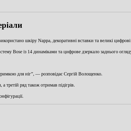
еріали
 використано шкіру Nappa, декоративні вставки та великі цифрові
стему Bose із 14 динаміками та цифрове дзеркало заднього огляду
тримкою для ніг”, — розповідає Сергій Волощенко.
 а третій ряд також отримав підігрів.
онфігурації.