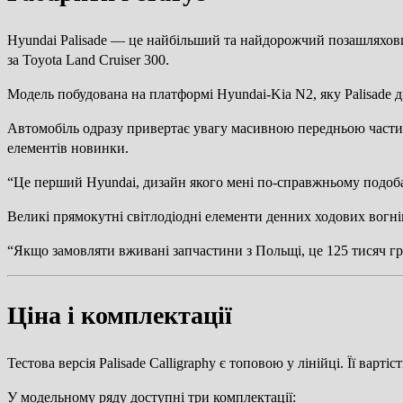
Hyundai Palisade — це найбільший та найдорожчий позашляхови
за Toyota Land Cruiser 300.
Модель побудована на платформі Hyundai-Kia N2, яку Palisade ді
Автомобіль одразу привертає увагу масивною передньою части
елементів новинки.
“Це перший Hyundai, дизайн якого мені по-справжньому подоба
Великі прямокутні світлодіодні елементи денних ходових вогн
“Якщо замовляти вживані запчастини з Польщі, це 125 тисяч гри
Ціна і комплектації
Тестова версія Palisade Calligraphy є топовою у лінійці. Її варт
У модельному ряду доступні три комплектації: