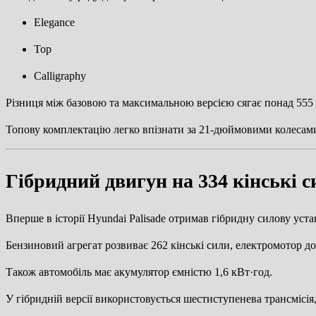
Elegance
Top
Calligraphy
Різниця між базовою та максимальною версією сягає понад 555 
Топову комплектацію легко впізнати за 21-дюймовими колесам
Гібридний двигун на 334 кінські с
Вперше в історії Hyundai Palisade отримав гібридну силову уста
Бензиновий агрегат розвиває 262 кінські сили, електромотор дод
Також автомобіль має акумулятор ємністю 1,6 кВт·год.
У гібридній версії використовується шестиступенева трансміс