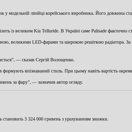
к у модельній лінійці корейського виробника. Його довжина ста
лить із великим Kia Telluride. В Україні саме Palisade фактично
ною, великими LED-фарами та широкою решіткою радіатора. За сл
ється”, — сказав Сергій Волощенко.
ів формують впізнаваний стиль. При цьому навіть вартість окре
вень за фару”, — зазначив автор огляду.
ість становить 3 324 000 гривень з урахуванням знижки.