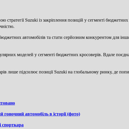
ою стратегії Suzuki із закріплення позицій у сегменті бюджетни
чністю.
бюджетних автомобілів та стати серйозним конкурентом для інши
улярних моделей у сегменті бюджетних кросоверів. Вдале поєдна
рів лише підсилює позиції Suzuki на глобальному ринку, де поп
нтовано
гоночний автомобіль в історії (фото)
і спорткара