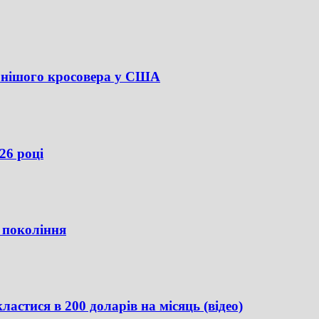
ярнішого кросовера у США
26 році
5 покоління
астися в 200 доларів на місяць (відео)