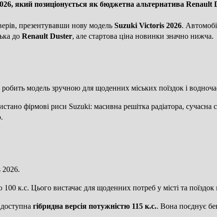
2026, який позиціонується як бюджетна альтернатива Renault 
верів, презентувавши нову модель
Suzuki Victoris 2026
. Автомоб
зька до
Renault Duster
, але стартова ціна новинки значно нижча.
е робить модель зручною для щоденних міських поїздок і водноча
стано фірмові риси Suzuki: масивна решітка радіатора, сучасна с
.
 2026.
00 к.с. Цього вистачає для щоденних потреб у місті та поїздок н
, доступна
гібридна версія потужністю 115 к.с.
. Вона поєднує б