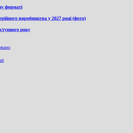
му форматі
ерійного виробництва у 2027 році (фото)
аступного року
овано
ий