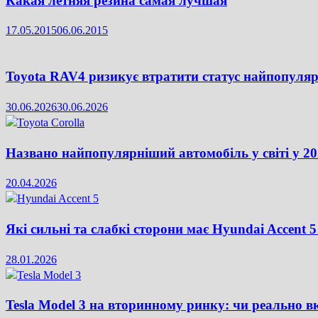
Какая летняя резина самая лучшая
17.05.2015
06.06.2015
Toyota RAV4 ризикує втратити статус найпопул
30.06.2026
30.06.2026
Названо найпопулярніший автомобіль у світі у 20
20.04.2026
Які сильні та слабкі сторони має Hyundai Accent 
28.01.2026
Tesla Model 3 на вторинному ринку: чи реально вкл