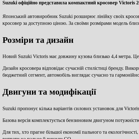
Suzuki офіційно представила компактний кросовер Victoris 
Японський автовиробник Suzuki розширює лінійку своїх кросо
кросовер за доступною ціною. За своїми розмірами модель бли
Розміри та дизайн
Новий Suzuki Victoris має довжину кузова близько 4,4 метра. Ц
Дизайн кросовера відповідає сучасній стилістиці бренду. Викори
бюджетний сегмент, автомобіль виглядає сучасно та гармонійно
Двигуни та модифікації
Suzuki пропонує кілька варіантів силових установок для Victoris
Базова версія комплектується бензиновим двигуном потужністю 1
Для тих, хто прагне більшої економії пального та екологічності
витрати на пальне й викиди CO₂.