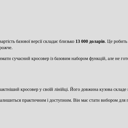
артість базової версії складає близько
13 000 доларів
. Це робить
рожче.
римати сучасний кросовер із базовим набором функцій, але не гот
пактніший кросовер у своїй лінійці. Його довжина кузова складе
 залишиться практичним і доступним. Він має стати вибором дл