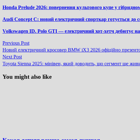
Honda Prelude 2026: повернення культового купе у гібридно
Audi Concept C: новий електричний спорткар готується до с
Volkswagen ID. Polo GTI — електричний хот-хетч дебютує н
Previous
Previous Post
Навігація
post:
Новий електричний кросовер BMW iX3 2026 офіційно презент
записів
Next
Next Post
post:
Toyota Sienna 2025: мінівен, який доводить, що сегмент ще жив
You might also like