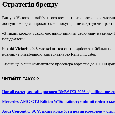
Стратегія бренду
Випуск Victoris та майбутнього компактного кросовера є частин
доступними для широкого кола покупців, не жертвуючи практи
«З таким кроком Suzuki має намір зайняти свою нішу на ринку 
повідомленні.
Suzuki Victoris 2026
має всі шанси стати однією з найбільш поп
новинку привабливою альтернативою Renault Duster.
Анонс ще більш компактного кросовера вартістю до 10 000 дола
ЧИТАЙТЕ ТАКОЖ:
Новий електричний кросовер BMW iX3 2026 офіційно презе
Mercedes-AMG GT2 Edition W16: найпотужніший клієнтський 
Audi Concept C SUV: яким може бути новий кросовер у стил