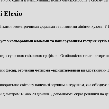
ь його одним із найцікавіших нових електромобілів у своєму сег
 Elexio
 чіткими геометричними формами та плавними лініями кузова. У
ет з кольоровими блоками та нашаруванням гострих кутів на
 із сучасною світловою графікою. Особливістю стали чотири ква
ий фасад, оточений чотирма «кришталевими квадратними» 
користано світлову панель зі зоряним візерунком, яка об’єднує з
 діаметром 18 або 20 дюймів. Доповнюють образ рейлінги на даху