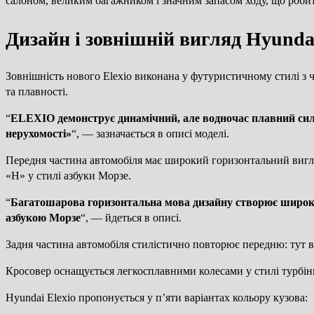
салоном, великим багажником і значним запасом ходу, що робит
Дизайн і зовнішній вигляд Hyundai
Зовнішність нового Elexio виконана у футуристичному стилі з
та плавності.
“
ELEXIO демонструє динамічний, але водночас плавний силу
нерухомості»
“, — зазначається в описі моделі.
Передня частина автомобіля має широкий горизонтальний вигляд
«H» у стилі азбуки Морзе.
“
Багатошарова горизонтальна мова дизайну створює широк
азбукою Морзе
“, — йдеться в описі.
Задня частина автомобіля стилістично повторює передню: тут ви
Кросовер оснащується легкосплавними колесами у стилі турбіни
Hyundai Elexio пропонується у п’яти варіантах кольору кузова: