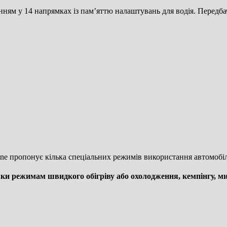
м у 14 напрямках із пам’яттю налаштувань для водія. Передбачені
ne пропонує кілька спеціальних режимів використання автомобіл
яки режимам швидкого обігріву або охолодження, кемпінгу, м