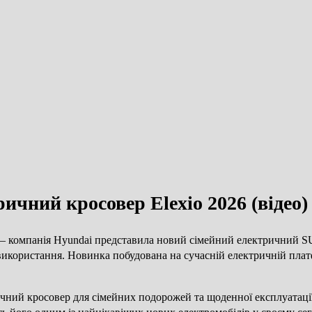
ичний кросовер Elexio 2026 (відео)
м — компанія Hyundai представила новий сімейний електричний S
о використання. Новинка побудована на сучасній електричній п
ичний кросовер для сімейних подорожей та щоденної експлуатаці