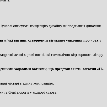
менті.
 Hyundai описують концепцію дизайну як поєднання динаміки
 м’які вигини, створюючи візуальне уявлення про «рух у
дратні денні ходові вогні, які символічно відтворюють літеру
денними ходовими вогнями, що представляють логотип «H»
адні ліхтарі в єдину композицію.
 та бічні пороги у кольорі кузова.