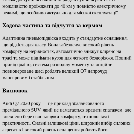
можливістю проїжджати до 40 км у повністю електричному
режимі, що особливо актуально для міської експлуатації.
Ходова частина та відчуття за кермом
Адаптивна пневмопідвіска входить у стандартне оснащення,
що рідкість для класу. Вона забезпечує високий рівень
комфорту на нерівностях, автоматично знижує кліренс на
трасі та може піднімати кузов для легкого бездоріжжя. Повний
привід quattro, система розподілу моменту та опційне
повнокероване шасі роблять великий Q7 напрочуд
маневровим і стабільним.
Висновок
Audi Q7 2020 року — це приклад збалансованого
преміального SUV, який не намагається вразити епатажем, але
впевнено бере своє завдяки комфорту, технологіям і
практичності. Сильні залишкові ціни, широкий вибір силових
агрегатів і високий рівень оснащення роблять його