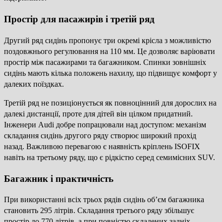
Простір для пасажирів і третій ряд
Другий ряд сидінь пропонує три окремі крісла з можливістю
поздовжнього регулювання на 110 мм. Це дозволяє варіювати
простір між пасажирами та багажником. Спинки зовнішніх
сидінь мають кілька положень нахилу, що підвищує комфорт у
далеких поїздках.
Третій ряд не позиціонується як повноцінний для дорослих на
далекі дистанції, проте для дітей він цілком придатний.
Інженери Audi добре попрацювали над доступом: механізм
складання сидінь другого ряду створює широкий прохід
назад. Важливою перевагою є наявність кріплень ISOFIX
навіть на третьому ряду, що є рідкістю серед семимісних SUV.
Багажник і практичність
При використанні всіх трьох рядів сидінь об’єм багажника
становить 295 літрів. Складання третього ряду збільшує
простір до 770 літрів, а при повністю складених задніх