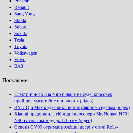
Porsсhe
Renault
Sang Yong
Skoda
Subaru
Suzuki
Tesla
Toyota
Volkswagen
Volvo
ВАЗ
Популярне:
Електричного Kia Niro більше не буде: кросовер
пройшов масштабне оновлення (відео)
BYD Qin Max кидає виклик популярним седанам (відео)
Xiaomi представила гібридні кросовери SkyNomad N70 і
N90 із запасом ходу до 1705 км (відео)
Genesis GV90 отримає розкішні двері у стилі Rolls-