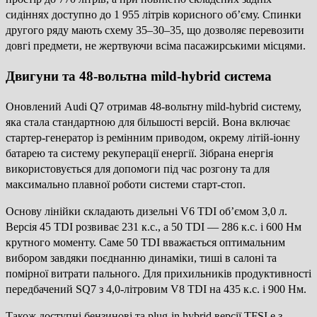
сидіннях доступно до 1 955 літрів корисного об’єму. Спинки
другого ряду мають схему 35–30–35, що дозволяє перевозити
довгі предмети, не жертвуючи всіма пасажирськими місцями.
Двигуни та 48-вольтна mild-hybrid система
Оновлений Audi Q7 отримав 48-вольтну mild-hybrid систему,
яка стала стандартною для більшості версій. Вона включає
стартер-генератор із ремінним приводом, окрему літій-іонну
батарею та систему рекуперації енергії. Зібрана енергія
використовується для допомоги під час розгону та для
максимально плавної роботи системи старт-стоп.
Основу лінійки складають дизельні V6 TDI об’ємом 3,0 л.
Версія 45 TDI розвиває 231 к.с., а 50 TDI — 286 к.с. і 600 Нм
крутного моменту. Саме 50 TDI вважається оптимальним
вибором завдяки поєднанню динаміки, тиші в салоні та
помірної витрати пального. Для прихильників продуктивності
передбачений SQ7 з 4,0-літровим V8 TDI на 435 к.с. і 900 Нм.
Також доступні бензинові та plug-in hybrid версії TFSI e з