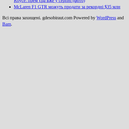
Royce: прем’єра вже у серпні (фото)
McLaren F1 GTR можуть продати за рекордні $35 млн
Всі права захищені. gdesobiraut.com Powered by
WordPress
and
Bam
.