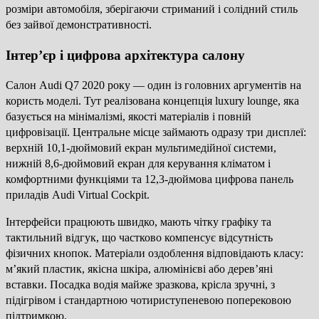
розміри автомобіля, зберігаючи стриманий і солідний стиль
без зайвої демонстративності.
Інтер’єр і цифрова архітектура салону
Салон Audi Q7 2020 року — один із головних аргументів на
користь моделі. Тут реалізована концепція luxury lounge, яка
базується на мінімалізмі, якості матеріалів і повній
цифровізації. Центральне місце займають одразу три дисплеї:
верхній 10,1-дюймовий екран мультимедійної системи,
нижній 8,6-дюймовий екран для керування кліматом і
комфортними функціями та 12,3-дюймова цифрова панель
приладів Audi Virtual Cockpit.
Інтерфейси працюють швидко, мають чітку графіку та
тактильний відгук, що частково компенсує відсутність
фізичних кнопок. Матеріали оздоблення відповідають класу:
м’який пластик, якісна шкіра, алюмінієві або дерев’яні
вставки. Посадка водія майже зразкова, крісла зручні, з
підігрівом і стандартною чотириступеневою поперековою
підтримкою.