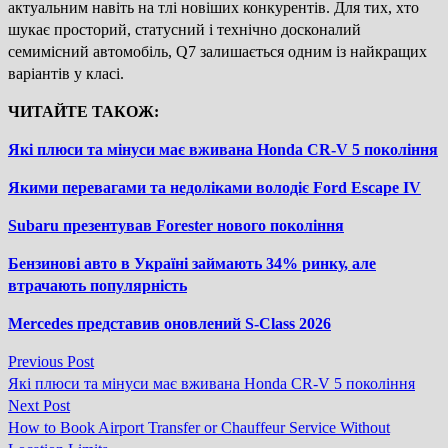
актуальним навіть на тлі новіших конкурентів. Для тих, хто
шукає просторий, статусний і технічно досконалий
семимісний автомобіль, Q7 залишається одним із найкращих
варіантів у класі.
ЧИТАЙТЕ ТАКОЖ:
Які плюси та мінуси має вживана Honda CR-V 5 покоління
Якими перевагами та недоліками володіє Ford Escape IV
Subaru презентував Forester нового покоління
Бензинові авто в Україні займають 34% ринку, але
втрачають популярність
Mercedes представив оновлений S-Class 2026
Previous
Previous Post
Навігація
post:
Які плюси та мінуси має вживана Honda CR-V 5 покоління
записів
Next
Next Post
post:
How to Book Airport Transfer or Chauffeur Service Without