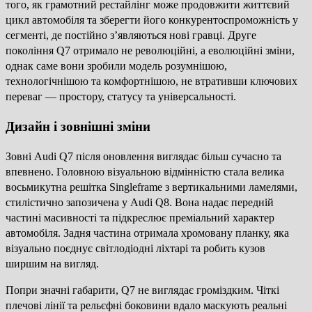
того, як грамотний рестайлінг може продовжити життєвий
цикл автомобіля та зберегти його конкурентоспроможність у
сегменті, де постійно з’являються нові гравці. Друге
покоління Q7 отримало не революційні, а еволюційні зміни,
однак саме вони зробили модель розумнішою,
технологічнішою та комфортнішою, не втративши ключових
переваг — простору, статусу та універсальності.
Дизайн і зовнішні зміни
Зовні Audi Q7 після оновлення виглядає більш сучасно та
впевнено. Головною візуальною відмінністю стала велика
восьмикутна решітка Singleframe з вертикальними ламелями,
стилістично запозичена у Audi Q8. Вона надає передній
частині масивності та підкреслює преміальний характер
автомобіля. Задня частина отримала хромовану планку, яка
візуально поєднує світлодіодні ліхтарі та робить кузов
ширшим на вигляд.
Попри значні габарити, Q7 не виглядає громіздким. Чіткі
плечові лінії та рельєфні боковини вдало маскують реальні