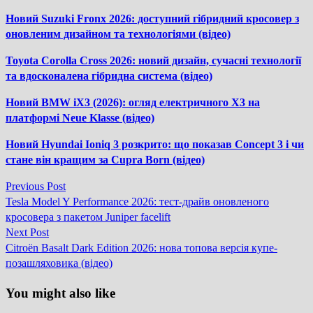
Новий Suzuki Fronx 2026: доступний гібридний кросовер з
оновленим дизайном та технологіями (відео)
Toyota Corolla Cross 2026: новий дизайн, сучасні технології
та вдосконалена гібридна система (відео)
Новий BMW iX3 (2026): огляд електричного X3 на
платформі Neue Klasse (відео)
Новий Hyundai Ioniq 3 розкрито: що показав Concept 3 і чи
стане він кращим за Cupra Born (відео)
Previous
Previous Post
Навігація
post:
Tesla Model Y Performance 2026: тест-драйв оновленого
записів
кросовера з пакетом Juniper facelift
Next
Next Post
post:
Citroën Basalt Dark Edition 2026: нова топова версія купе-
позашляховика (відео)
You might also like