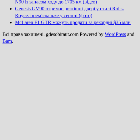
N90 із запасом ходу до 1705 км (відео)
Genesis GV90 отримає розкішні двері у стилі Rolls-
Royce: прем’єра вже у серпні (фото)
McLaren F1 GTR можуть продати за рекордні $35 млн
Всі права захищені. gdesobiraut.com Powered by
WordPress
and
Bam
.