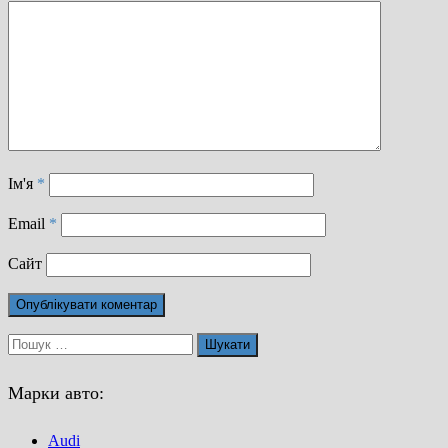
Ім'я
*
Email
*
Сайт
Пошук:
Марки авто:
Audi