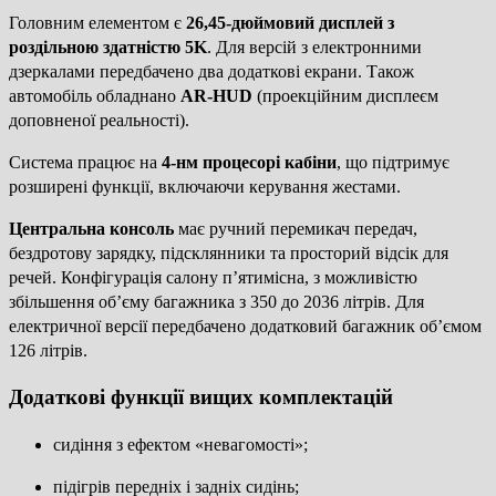
Головним елементом є
26,45-дюймовий дисплей з
роздільною здатністю 5K
. Для версій з електронними
дзеркалами передбачено два додаткові екрани. Також
автомобіль обладнано
AR-HUD
(проекційним дисплеєм
доповненої реальності).
Система працює на
4-нм процесорі кабіни
, що підтримує
розширені функції, включаючи керування жестами.
Центральна консоль
має ручний перемикач передач,
бездротову зарядку, підсклянники та просторий відсік для
речей. Конфігурація салону п’ятимісна, з можливістю
збільшення об’єму багажника з 350 до 2036 літрів. Для
електричної версії передбачено додатковий багажник об’ємом
126 літрів.
Додаткові функції вищих комплектацій
сидіння з ефектом «невагомості»;
підігрів передніх і задніх сидінь;