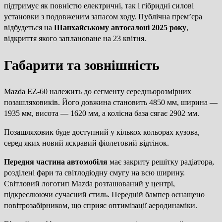
підтримує як повністю електричні, так і гібридні силові
установки з подовженим запасом ходу. Публічна прем’єра
відбудеться на
Шанхайському автосалоні 2025 року
,
відкриття якого заплановане на 23 квітня.
Габарити та зовнішність
Mazda EZ-60 належить до сегменту середньорозмірних
позашляховиків. Його довжина становить 4850 мм, ширина —
1935 мм, висота — 1620 мм, а колісна база сягає 2902 мм.
Позашляховик буде доступний у кількох кольорах кузова,
серед яких новий яскравий фіолетовий відтінок.
Передня частина автомобіля
має закриту решітку радіатора,
розділені фари та світлодіодну смугу на всю ширину.
Світловий логотип Mazda розташований у центрі,
підкреслюючи сучасний стиль. Передній бампер оснащено
повітрозабірником, що сприяє оптимізації аеродинаміки.