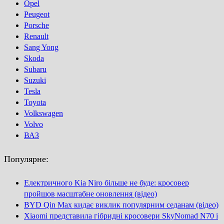
Opel
Peugeot
Porsсhe
Renault
Sang Yong
Skoda
Subaru
Suzuki
Tesla
Toyota
Volkswagen
Volvo
ВАЗ
Популярне:
Електричного Kia Niro більше не буде: кросовер
пройшов масштабне оновлення (відео)
BYD Qin Max кидає виклик популярним седанам (відео)
Xiaomi представила гібридні кросовери SkyNomad N70 і