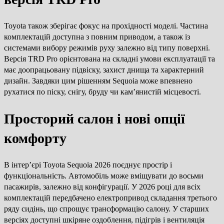
Toyota також зберігає фокус на прохідності моделі. Частина
комплектацій доступна з повним приводом, а також із
системами вибору режимів руху залежно від типу поверхні.
Версія TRD Pro орієнтована на складні умови експлуатації та
має доопрацьовану підвіску, захист днища та характерний
дизайн. Завдяки цим рішенням Sequoia може впевнено
рухатися по піску, снігу, бруду чи кам’янистій місцевості.
Просторий салон і нові опції
комфорту
В інтер’єрі Toyota Sequoia 2026 поєднує простір і
функціональність. Автомобіль може вміщувати до восьми
пасажирів, залежно від конфігурації. У 2026 році для всіх
комплектацій передбачено електропривод складання третього
ряду сидінь, що спрощує трансформацію салону. У старших
версіях доступні шкіряне оздоблення, підігрів і вентиляція