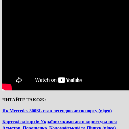
ЧИТАЙТЕ ТАКОЖ:
Як Mercedes 300SL став легендою автоспорту (відео)
Кортежі олігархів України: якими авто користувалися
Ахметов, Порошенко, Коломойський та Пінчук (відео)