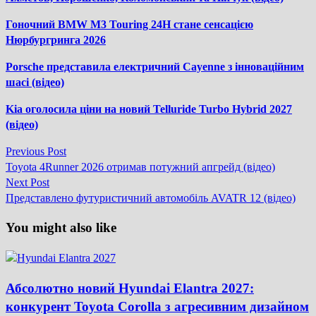
Гоночний BMW M3 Touring 24H стане сенсацією
Нюрбургринга 2026
Porsche представила електричний Cayenne з інноваційним
шасі (відео)
Kia оголосила ціни на новий Telluride Turbo Hybrid 2027
(відео)
Previous
Previous Post
Навігація
post:
Toyota 4Runner 2026 отримав потужний апгрейд (відео)
записів
Next
Next Post
post:
Представлено футуристичний автомобіль AVATR 12 (відео)
You might also like
Абсолютно новий Hyundai Elantra 2027:
конкурент Toyota Corolla з агресивним дизайном