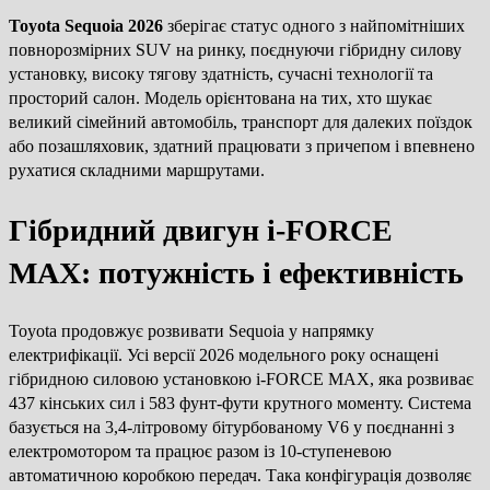
Toyota Sequoia 2026
зберігає статус одного з найпомітніших
повнорозмірних SUV на ринку, поєднуючи гібридну силову
установку, високу тягову здатність, сучасні технології та
просторий салон. Модель орієнтована на тих, хто шукає
великий сімейний автомобіль, транспорт для далеких поїздок
або позашляховик, здатний працювати з причепом і впевнено
рухатися складними маршрутами.
Гібридний двигун i-FORCE
MAX: потужність і ефективність
Toyota продовжує розвивати Sequoia у напрямку
електрифікації. Усі версії 2026 модельного року оснащені
гібридною силовою установкою i-FORCE MAX, яка розвиває
437 кінських сил і 583 фунт-фути крутного моменту. Система
базується на 3,4-літровому бітурбованому V6 у поєднанні з
електромотором та працює разом із 10-ступеневою
автоматичною коробкою передач. Така конфігурація дозволяє