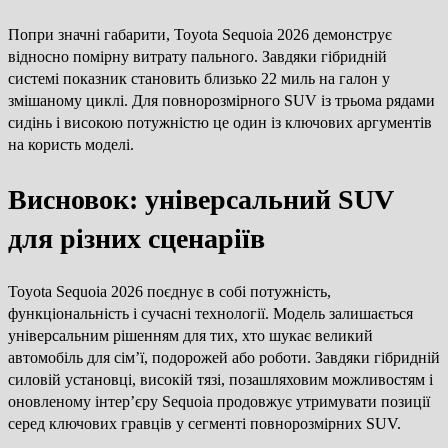
Попри значні габарити, Toyota Sequoia 2026 демонструє
відносно помірну витрату пального. Завдяки гібридній
системі показник становить близько 22 миль на галон у
змішаному циклі. Для повнорозмірного SUV із трьома рядами
сидінь і високою потужністю це один із ключових аргументів
на користь моделі.
Висновок: універсальний SUV
для різних сценаріїв
Toyota Sequoia 2026 поєднує в собі потужність,
функціональність і сучасні технології. Модель залишається
універсальним рішенням для тих, хто шукає великий
автомобіль для сім’ї, подорожей або роботи. Завдяки гібридній
силовій установці, високій тязі, позашляховим можливостям і
оновленому інтер’єру Sequoia продовжує утримувати позиції
серед ключових гравців у сегменті повнорозмірних SUV.