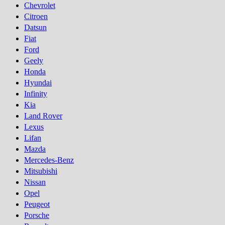
Chevrolet
Citroen
Datsun
Fiat
Ford
Geely
Honda
Hyundai
Infinity
Kia
Land Rover
Lexus
Lifan
Mazda
Mercedes-Benz
Mitsubishi
Nissan
Opel
Peugeot
Porsсhe