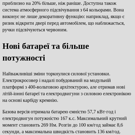
приблизно на 20% більше, ніж раніше. Доступна також
система атмосферного підсвічування з 64 кольорами. Вона
виконує не лише декоративну функцію: наприклад, якщо є
ризик відкрити двері перед автомобілем, що наближається,
ручки підсвічуються червоним.
Нові батареї та більше
потужності
Найважливіші зміни торкнулися силової установки.
Електрокросовер і надалі побудований на модульній
платформі з 400-вольтовою архітектурою, але отримав нові
літій-іонні батареї та електродвигуни з силовою електронікою
на основі карбіду кремнію.
Базова версія отримала батарею ємністю 57,7 кВт·год і
електродвигун потужністю 167 к.с. Максимальний крутний
момент становить 269 Нм. Розгін до 100 км/год займає 8,6
секунди, а максимальна швидкість становить 136 км/год.