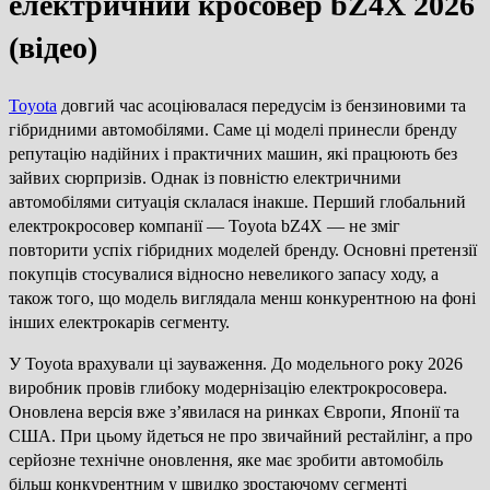
електричний кросовер bZ4X 2026
(відео)
Toyota
довгий час асоціювалася передусім із бензиновими та
гібридними автомобілями. Саме ці моделі принесли бренду
репутацію надійних і практичних машин, які працюють без
зайвих сюрпризів. Однак із повністю електричними
автомобілями ситуація склалася інакше. Перший глобальний
електрокросовер компанії — Toyota bZ4X — не зміг
повторити успіх гібридних моделей бренду. Основні претензії
покупців стосувалися відносно невеликого запасу ходу, а
також того, що модель виглядала менш конкурентною на фоні
інших електрокарів сегменту.
У Toyota врахували ці зауваження. До модельного року 2026
виробник провів глибоку модернізацію електрокросовера.
Оновлена версія вже з’явилася на ринках Європи, Японії та
США. При цьому йдеться не про звичайний рестайлінг, а про
серйозне технічне оновлення, яке має зробити автомобіль
більш конкурентним у швидко зростаючому сегменті