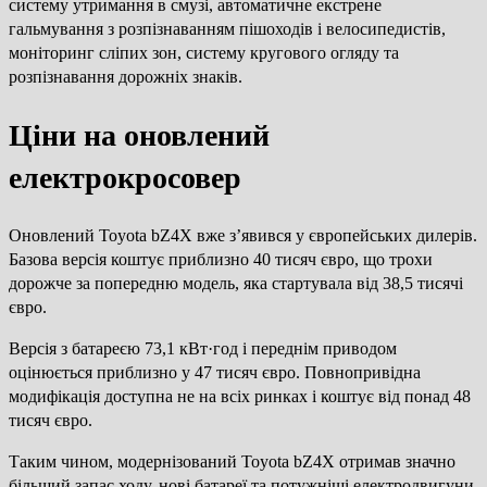
систему утримання в смузі, автоматичне екстрене
гальмування з розпізнаванням пішоходів і велосипедистів,
моніторинг сліпих зон, систему кругового огляду та
розпізнавання дорожніх знаків.
Ціни на оновлений
електрокросовер
Оновлений Toyota bZ4X вже з’явився у європейських дилерів.
Базова версія коштує приблизно 40 тисяч євро, що трохи
дорожче за попередню модель, яка стартувала від 38,5 тисячі
євро.
Версія з батареєю 73,1 кВт·год і переднім приводом
оцінюється приблизно у 47 тисяч євро. Повнопривідна
модифікація доступна не на всіх ринках і коштує від понад 48
тисяч євро.
Таким чином, модернізований Toyota bZ4X отримав значно
більший запас ходу, нові батареї та потужніші електродвигуни.