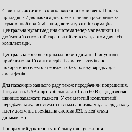
Салон також отримав кілька важливих оновлень. Панель
приладів із 7-дюймовим дисплеєм підняли трохи вище за
кермом, щоб водій міг швидше зчитувати інформацію.
Центральна мультимедійна система тепер має великий 14-
дюймовий сенсорний екран, який став стандартом для всіх
комплектацій.
Центральна консоль отримала новий дизайн. Її опустили
приблизно на 10 сантиметрів, і саме тут розміщено
поворотний селектор передач та бездротову зарядку для
смартфонів.
Для пасажирів заднього ряду також передбачили покращення.
Потужність USB-портів збільшили з 15 до 60 Вт, що дозволяє
швидше заряджати гаджети. У стандартній комплектації
передбачена аудіосистема з шістьма динаміками, а за додаткову
плату доступна преміальна система JBL із дев’ятьма
динаміками.
Панорамний дах тепер має більшу площу скління —