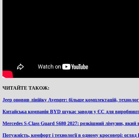
ЧИТАЙТЕ ТАКОЖ:
Jeep оновив лінійку Avenger: більше комплектацій, технологій
Китайська компанія BYD шукає заводи у ЄС для виробницт
Mercedes S-Class Guard S680 2027: розкішний лімузин, який в
Потужність, комфорт і технології в одному кросовері: огляд 