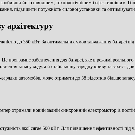
3, зробивши його швидшим, технологічнішим і ефективнішим. Гол
жання, підвищити потужність силової установки та оптимізувати
ву архітектуру
ужністю до 350 кВт. За оптимальних умов заряджання батареї від
Це програмне забезпечення для батареї, яке в режимі реального ч
внення запасу ходу, а й стабільнішу зарядну криву та захист до
C-зарядки автомобіль може отримати до 38 відсотків більше запасу
r 3 тепер отримали новий задній синхронний електромотор із пос
отужність якої сягає 500 кВт. Для підвищення ефективності під 