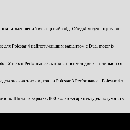
ування та зменшений вуглецевий слід. Обидві моделі отримали
і як для Polestar 4 найпотужнішим варіантом є Dual motor із
otor. У версії Performance активна пневмопідвіска залишається
дською золотою смугою, а Polestar 3 Performance і Polestar 4 з
жність. Швидша зарядка, 800-вольтова архітектура, потужність