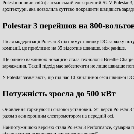
Polestar оновив свій флагманський електричний SUV Polestar 
архітектури, яка дозволила суттєво покращити швидкість заряд
Polestar 3 перейшов на 800-вольто
Після модернізації Polestar 3 підтримує швидку DC-зарядку пот
компанії, це приблизно на 35 відсотків швидше, ніж раніше.
Ще однією важливою новацією стала технологія Breathe Charge. 
заряджання. Такий підхід має забезпечити не лише швидше попо
У Polestar зазначають, що під час 10-хвилинної сесії швидкої D
Потужність зросла до 500 кВт
Оновлення торкнулося і силової установки. Усі версії Polesta
разом з асинхронним електромотором на передній осі.
Найпотужнішою версією стала Polestar 3 Performance, сумарна п
відключатися, зменшуючи споживання енергії.