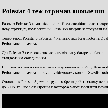
Polestar 4 теж отримав оновлення
Разом із Polestar 3 компанія оновила й купеподібний електрокр
нову структуру комплектацій і назв, яку вперше застосували на P
Тепер версії Polestar 3 і Polestar 4 називаються Rear motor та Du
Performance-пакетом.
Для Polestar 3 це також означає оптимізовану батарею в базовій
стандартним обладнанням.
Відрізнити комплектації можна і за деталями інтер’єру. Rear mot
Performance-пакетом — ремені у фірмовому кольорі Swedish gol
Оновлення Polestar 3 демонструє, що бренд робить ставку не ли
до 500 кВт і нова електронна платформа мають посилити позиц