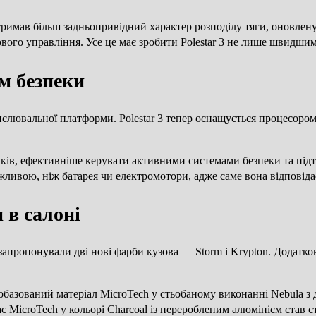
имав більш задньопривідний характер розподілу тяги, оновлену пі
вого управління. Усе це має зробити Polestar 3 не лише швидшим
м безпеки
числювальної платформи. Polestar 3 тепер оснащується процесор
ів, ефективніше керувати активними системами безпеки та підт
ливою, ніж батарея чи електромотори, адже саме вона відповіда
 в салоні
 3 запропонували дві нові фарби кузова — Storm і Krypton. Додатк
біобазований матеріал MicroTech у стьобаному виконанні Nebula 
ас MicroTech у кольорі Charcoal із переробленим алюмінієм став 