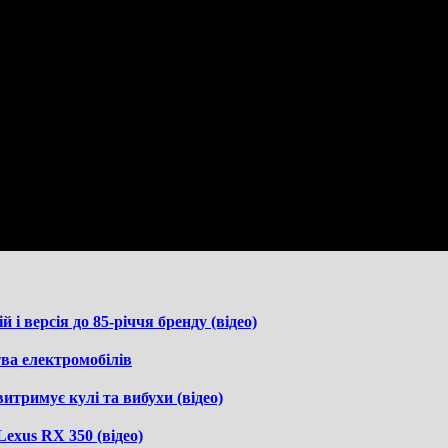
 і версія до 85-річчя бренду (відео)
ва електромобілів
итримує кулі та вибухи (відео)
Lexus RX 350 (відео)