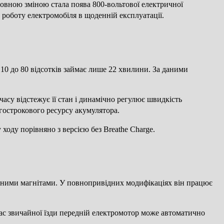
овною зміною стала поява 800-вольтової електричної
 роботу електромобіля в щоденній експлуатації.
 10 до 80 відсотків займає лише 22 хвилини. За даними
асу відстежує її стан і динамічно регулює швидкість
вгострокового ресурсу акумулятора.
 ходу порівняно з версією без Breathe Charge.
тійними магнітами. У повнопривідних модифікаціях він працює
час звичайної їзди передній електромотор може автоматично