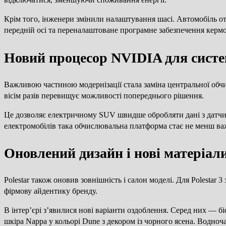
Крім того, інженери змінили налаштування шасі. Автомобіль отр
передній осі та переналаштоване програмне забезпечення кермо
Новий процесор NVIDIA для систе
Важливою частиною модернізації стала заміна центральної об
вісім разів перевищує можливості попереднього рішення.
Це дозволяє електричному SUV швидше обробляти дані з датчик
електромобілів така обчислювальна платформа стає не менш важ
Оновлений дизайн і нові матеріали
Polestar також оновив зовнішність і салон моделі. Для Polestar
фірмову айдентику бренду.
В інтер’єрі з’явилися нові варіанти оздоблення. Серед них — 
шкіра Nappa у кольорі Dune з декором із чорного ясена. Водноч