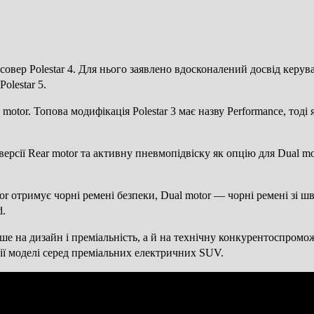
осовер Polestar 4. Для нього заявлено вдосконалений досвід кер
olestar 5.
al motor. Топова модифікація Polestar 3 має назву Performance, тод
 версії Rear motor та активну пневмопідвіску як опцію для Dual m
or отримує чорні ремені безпеки, Dual motor — чорні ремені зі шве
d.
ше на дизайн і преміальність, а й на технічну конкурентоспромо
ії моделі серед преміальних електричних SUV.