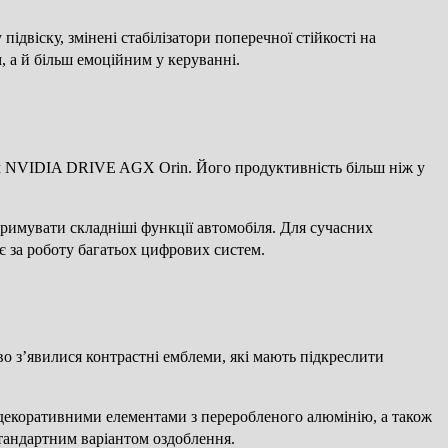
двіску, змінені стабілізатори поперечної стійкості на
, а й більш емоційним у керуванні.
ом NVIDIA DRIVE AGX Orin. Його продуктивність більш ніж у
римувати складніші функції автомобіля. Для сучасних
є за роботу багатьох цифрових систем.
ово з’явилися контрастні емблеми, які мають підкреслити
з декоративними елементами з переробленого алюмінію, а також
стандартним варіантом оздоблення.