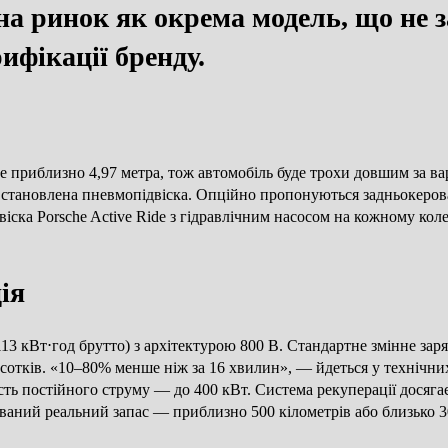
на ринок як окрема модель, що не за
рифікації бренду.
 приблизно 4,97 метра, тож автомобіль буде трохи довшим за ва
встановлена пневмопідвіска. Опційно пропонуються задньокерован
віска Porsche Active Ride з гідравлічним насосом на кожному кол
ія
(113 кВт⋅год брутто) з архітектурою 800 В. Стандартне змінне зар
дсотків. «10–80% менше ніж за 16 хвилин», — йдеться у технічни
ь постійного струму — до 400 кВт. Система рекуперації досягає 
уваний реальний запас — приблизно 500 кілометрів або близько 3