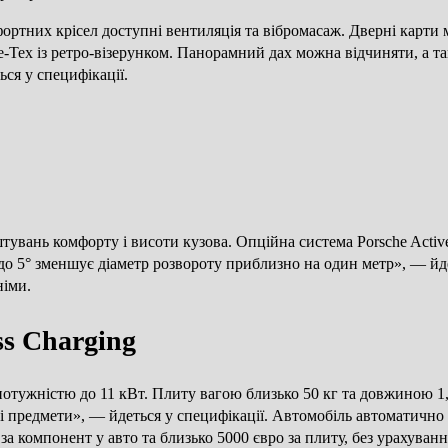
них крісел доступні вентиляція та вібромасаж. Дверні карти мо
ce-Tex із ретро-візерунком. Панорамний дах можна відчиняти, а
ся у специфікації.
тувань комфорту і висоти кузова. Опційна система Porsche Act
 до 5° зменшує діаметр розвороту приблизно на один метр», — й
німи.
ss Charging
потужністю до 11 кВт. Плиту вагою близько 50 кг та довжиною 1
і предмети», — йдеться у специфікації. Автомобіль автоматично
за компонент у авто та близько 5000 євро за плиту, без урахуванн