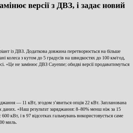
мінює версії з ДВЗ, і задає новий
ріант із ДВЗ. Додаткова довжина перетворюється на більше
і колеса з кутом до 5 градусів на швидкостях до 100 км/год,
есі. «Це не замінює ДВЗ Cayenne; обидві версії продаватимуться
яджання — 11 кВт, згодом з’явиться опція 22 кВт. Запланована
х даних. «Наш результат заряджання: 8–80% менш ніж за 15
600 кВт, і в 97 відсотках гальмувань використовується саме
00 миль.