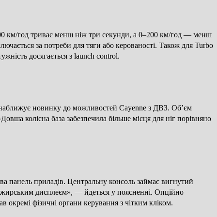
100 км/год триває менш ніж три секунди, а 0–200 км/год — менш
ючається за потреби для тяги або керованості. Також для Turbo
жність досягається з launch control.
і наближує новинку до можливостей Cayenne з ДВЗ. Об’єм
«Довша колісна база забезпечила більше місця для ніг порівняно
ва панель приладів. Центральну консоль займає вигнутий
сажирським дисплеєм», — йдеться у поясненні. Опційно
 окремі фізичні органи керування з чітким кліком.