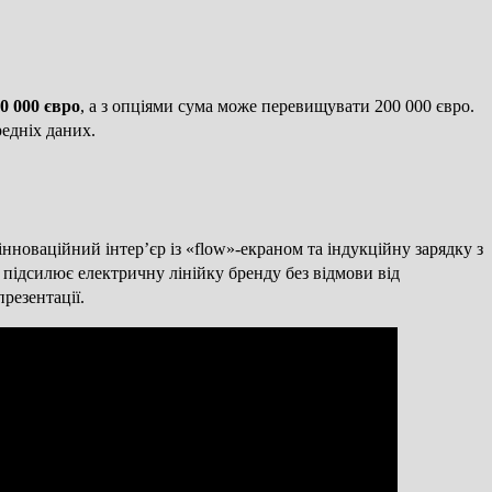
0 000 євро
, а з опціями сума може перевищувати 200 000 євро.
редніх даних.
нноваційний інтер’єр із «flow»-екраном та індукційну зарядку з
 підсилює електричну лінійку бренду без відмови від
резентації.