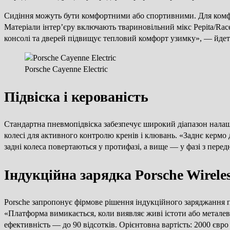
Сидіння можуть бути комфортними або спортивними. Для комфорт
Матеріали інтер’єру включають твариновільний мікс Pepita/Ra
консолі та дверей підвищує тепловий комфорт узимку», — йдеть
Porsche Cayenne Electric
Підвіска і керованість
Стандартна пневмопідвіска забезпечує широкий діапазон налаш
колесі для активного контролю кренів і клювань. «Заднє кермо
задні колеса повертаються у протифазі, а вище — у фазі з перед
Індукційна зарядка Porsche Wirele
Porsche запропонує фірмове рішення індукційного заряджання 
«Платформа вимикається, коли виявляє живі істоти або металев
ефективність — до 90 відсотків. Орієнтовна вартість: 2000 євро 