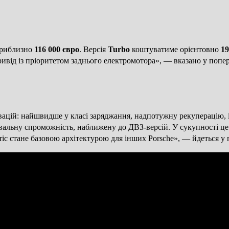
приблизно
116 000 євро
. Версія
Turbo
коштуватиме орієнтовно
19
ривід із пріоритетом заднього електромотора», — вказано у попе
овацій: найшвидше у класі заряджання, надпотужну рекуперацію, і
вальну спроможність, наближену до ДВЗ-версій. У сукупності це
ic стане базовою архітектурою для інших Porsche», — йдеться у п