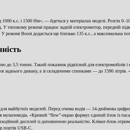
 1000 к.с. і 1500 Нм», — йдеться у матеріалах моделі. Розгін 0–
. У типовому режимі працює задній електромотор, передній підкл
У режимі Boost додається ще близько 135 к.с., а максимальна поту
чність
ю до 3,5 тонни. Такий показник рідкісний для електромобілів 
ня заднього дивану, а зі складеними спинками — до 1590 літрів. 
м для майбутніх моделей. Перед очима водія — 14-дюймова цифро
ля мультимедіа. «Кривий “flow”-екран формує єдиний блок із па
кційний дисплей із доповненою реальністю. Клімат-блок отримав
ір портів USB-C.