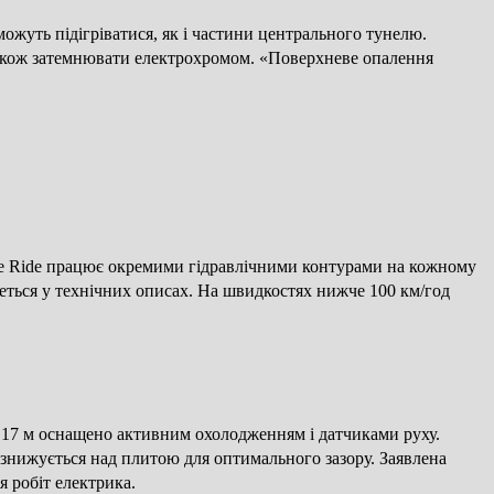
жуть підігріватися, як і частини центрального тунелю.
 також затемнювати електрохромом. «Поверхневе опалення
ive Ride працює окремими гідравлічними контурами на кожному
деться у технічних описах. На швидкостях нижче 100 км/год
,17 м оснащено активним охолодженням і датчиками руху.
 знижується над плитою для оптимального зазору. Заявлена
я робіт електрика.