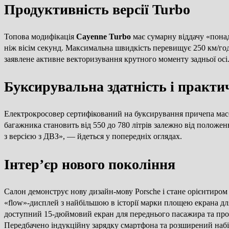
Продуктивність версії Turbo
Топова модифікація
Cayenne Turbo
має сумарну віддачу «понад
ніж вісім секунд. Максимальна швидкість перевищує 250 км/год
заявлене активне векторизування крутного моменту задньої осі. 
Буксирувальна здатність і практи
Електрокросовер сертифікований на буксирування причепа масо
багажника становить від 550 до 780 літрів залежно від положен
з версією з ДВЗ», — йдеться у попередніх оглядах.
Інтер’єр нового покоління
Салон демонструє нову дизайн-мову Porsche і стане орієнтиро
«flow»-дисплей з найбільшою в історії марки площею екрана д
доступний 15-дюймовий екран для переднього пасажира та проє
Передбачено індукційну зарядку смартфона та розширений наб