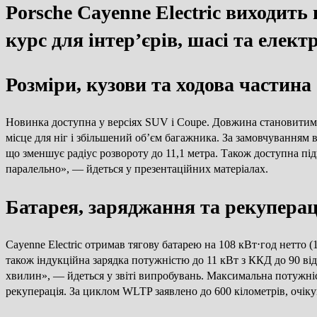
Porsche Cayenne Electric виходить 
курс для інтер’єрів, шасі та елект
Розміри, кузови та ходова частина
Новинка доступна у версіях SUV і Coupe. Довжина становитиме
місце для ніг і збільшений об’єм багажника. За замовчуванням 
що зменшує радіус розвороту до 11,1 метра. Також доступна під
паралельно», — йдеться у презентаційних матеріалах.
Батарея, заряджання та рекуперац
Cayenne Electric отримав тягову батарею на 108 кВт⋅год нетто 
також індукційна зарядка потужністю до 11 кВт з ККД до 90 ві
хвилин», — йдеться у звіті випробувань. Максимальна потужніст
рекуперація. За циклом WLTP заявлено до 600 кілометрів, очік