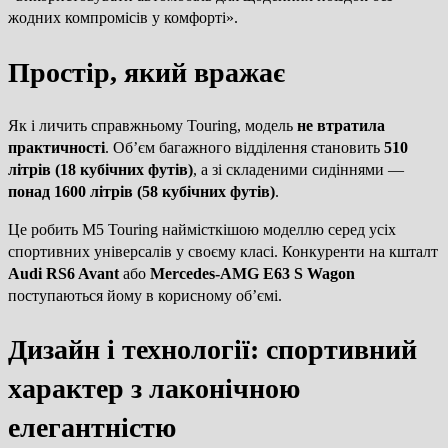
жодних компромісів у комфорті».
Простір, який вражає
Як і личить справжньому Touring, модель
не втратила
практичності
. Об’єм багажного відділення становить
510
літрів (18 кубічних футів)
, а зі складеними сидіннями —
понад 1600 літрів (58 кубічних футів)
.
Це робить M5 Touring наймісткішою моделлю серед усіх
спортивних універсалів у своєму класі. Конкуренти на кшталт
Audi RS6 Avant
або
Mercedes-AMG E63 S Wagon
поступаються йому в корисному об’ємі.
Дизайн і технології: спортивний
характер з лаконічною
елегантністю