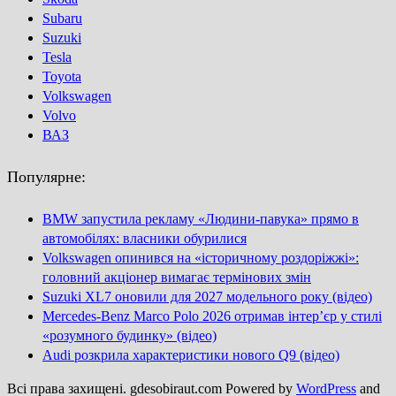
Subaru
Suzuki
Tesla
Toyota
Volkswagen
Volvo
ВАЗ
Популярне:
BMW запустила рекламу «Людини-павука» прямо в
автомобілях: власники обурилися
Volkswagen опинився на «історичному роздоріжжі»:
головний акціонер вимагає термінових змін
Suzuki XL7 оновили для 2027 модельного року (відео)
Mercedes-Benz Marco Polo 2026 отримав інтер’єр у стилі
«розумного будинку» (відео)
Audi розкрила характеристики нового Q9 (відео)
Всі права захищені. gdesobiraut.com Powered by
WordPress
and