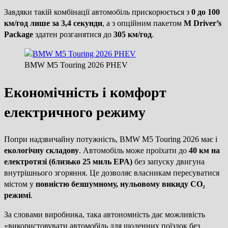
Завдяки такій комбінації автомобіль прискорюється з
0 до 100
км/год лише за 3,4 секунди
, а з опційним пакетом
M Driver’s
Package
здатен розганятися до
305 км/год
.
BMW M5 Touring 2026 PHEV
Економічність і комфорт
електричного режиму
Попри надзвичайну потужність, BMW M5 Touring 2026 має і
екологічну складову
. Автомобіль може проїхати до
40 км на
електротязі (близько 25 миль EPA)
без запуску двигуна
внутрішнього згоряння. Це дозволяє власникам пересуватися
містом у
повністю безшумному, нульовому викиду CO₂
режимі
.
За словами виробника, така автономність дає можливість
«використовувати автомобіль для щоденних поїздок без