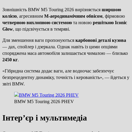
Зовнішність BMW M5 Touring 2026 вирізняється
ширшою
колією
, агресивним
M-аеродинамічним обвісом
, фірмовою
четверною вихлопною системою
та новою
решіткою Iconic
Glow
, що підсвічується в темряві.
Для зменшення ваги пропонуються
карбонові деталі кузова
— дах, спойлер і дзеркала. Однак навіть із цими опціями
споряджена маса автомобіля залишається чималою — близько
2450 кг
.
«Гібридна система додає ваги, але водночас забезпечує
безпрецедентну динаміку, точність і керованість», — йдеться у
звіті BMW.
BMW M5 Touring 2026 PHEV
Інтер’єр і мультимедіа