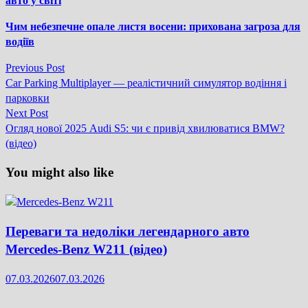
авто у світі
Чим небезпечне опале листя восени: прихована загроза для
водіїв
Previous
Previous Post
Навігація
post:
Car Parking Multiplayer — реалістичний симулятор водіння і
записів
парковки
Next
Next Post
post:
Огляд нової 2025 Audi S5: чи є привід хвилюватися BMW?
(відео)
You might also like
Переваги та недоліки легендарного авто
Mercedes-Benz W211 (відео)
07.03.2026
07.03.2026