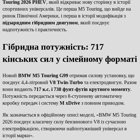
Touring 2026 PHEV
, який відкриває нову сторінку в історії
спортивних універсалів. Це перша M5 Touring, що вийде на
ринок Північної Америки, і перша в історії модифікація з
підзарядним гібридним двигуном
, який поєднує
надпотужність і практичність.
Гібридна потужність: 717
кінських сил у сімейному форматі
Новий
BMW M5 Touring G99
отримав силову установку, що
поєднує 4,4-літровий
V8 Twin-Turbo
та електродвигун. Разом
вони видають
717 к.с. і 738 фунт-футів крутного моменту
.
Потужність передається через 8-ступеневу автоматичну
коробку передач і систему
M xDrive
з повним приводом.
Як зазначається в офіційному описі моделі, «BMW M5 Touring
2026 поєднує класичну силу бензинового V8 із сучасною
електрифікацією, створюючи найпотужніший універсал в
історії марки».