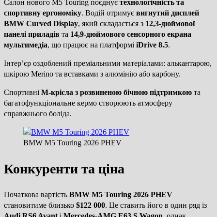
Салон нового M5 Touring поєднує
технологічність та
спортивну ергономіку
. Водій отримує
вигнутий дисплей
BMW Curved Display
, який складається з
12,3-дюймової
панелі приладів
та
14,9-дюймового сенсорного екрана
мультимедіа
, що працює на платформі
iDrive 8.5
.
Інтер’єр оздоблений преміальними матеріалами: алькантарою,
шкірою Merino та вставками з алюмінію або карбону.
Спортивні
M-крісла з розвиненою бічною підтримкою
та
багатофункціональне кермо створюють атмосферу
справжнього боліда.
BMW M5 Touring 2026 PHEV
Конкуренти та ціна
Початкова вартість
BMW M5 Touring 2026 PHEV
становитиме близько
$122 000
. Це ставить його в один ряд із
Audi RS6 Avant
і
Mercedes-AMG E63 S Wagon
, однак