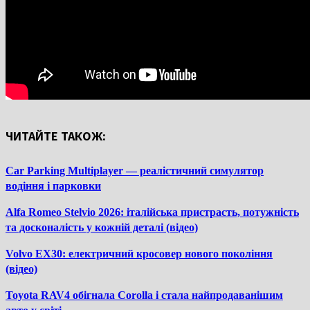
ЧИТАЙТЕ ТАКОЖ:
Car Parking Multiplayer — реалістичний симулятор
водіння і парковки
Alfa Romeo Stelvio 2026: італійська пристрасть, потужність
та досконалість у кожній деталі (відео)
Volvo EX30: електричний кросовер нового покоління
(відео)
Toyota RAV4 обігнала Corolla і стала найпродаванішим