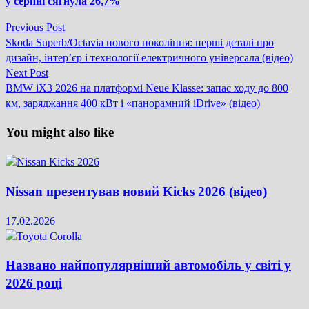
у серпні сягнула 26,7%
Previous
Previous Post
Навігація
post:
Skoda Superb/Octavia нового покоління: перші деталі про
записів
дизайн, інтер’єр і технології електричного універсала (відео)
Next
Next Post
post:
BMW iX3 2026 на платформі Neue Klasse: запас ходу до 800
км, заряджання 400 кВт і «панорамний iDrive» (відео)
You might also like
Nissan презентував новий Kicks 2026 (відео)
17.02.2026
Названо найпопулярніший автомобіль у світі у
2026 році