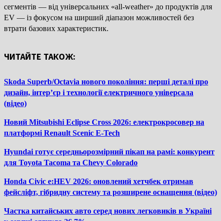
сегментів — від універсальних «all-weather» до продуктів для
EV — із фокусом на ширший діапазон можливостей без
втрати базових характеристик.
ЧИТАЙТЕ ТАКОЖ:
Skoda Superb/Octavia нового покоління: перші деталі про
дизайн, інтер’єр і технології електричного універсала
(відео)
Новий Mitsubishi Eclipse Cross 2026: електрокросовер на
платформі Renault Scenic E-Tech
Hyundai готує середньорозмірний пікап на рамі: конкурент
для Toyota Tacoma та Chevy Colorado
Honda Civic e:HEV 2026: оновлений хетчбек отримав
фейсліфт, гібридну систему та розширене оснащення (відео)
Частка китайських авто серед нових легковиків в Україні