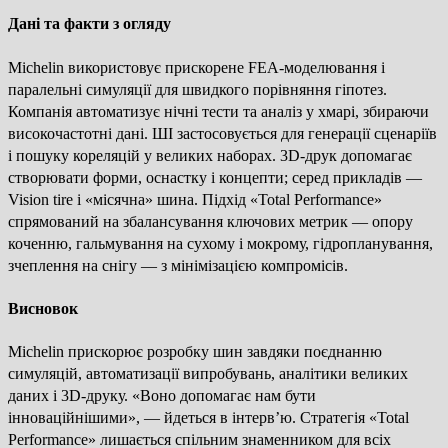
Дані та факти з огляду
Michelin використовує прискорене FEA-моделювання і
паралельні симуляції для швидкого порівняння гіпотез.
Компанія автоматизує нічні тести та аналіз у хмарі, збираючи
високочастотні дані. ШІ застосовується для генерації сценаріїв
і пошуку кореляцій у великих наборах. 3D-друк допомагає
створювати форми, оснастку і концепти; серед прикладів —
Vision tire і «місячна» шина. Підхід «Total Performance»
спрямований на збалансування ключових метрик — опору
коченню, гальмування на сухому і мокрому, гідропланування,
зчеплення на снігу — з мінімізацією компромісів.
Висновок
Michelin прискорює розробку шин завдяки поєднанню
симуляцій, автоматизації випробувань, аналітики великих
даних і 3D-друку. «Воно допомагає нам бути
інноваційнішими», — йдеться в інтерв’ю. Стратегія «Total
Performance» лишається спільним знаменником для всіх