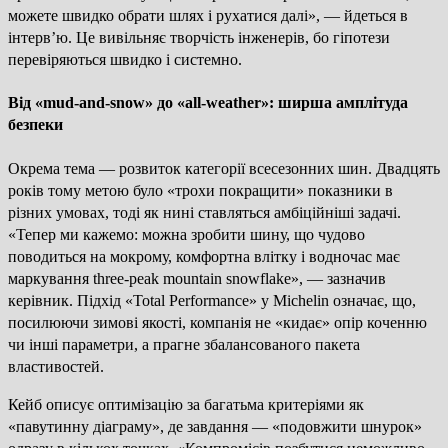
можете швидко обрати шлях і рухатися далі», — йдеться в
інтерв’ю. Це вивільняє творчість інженерів, бо гіпотези
перевіряються швидко і системно.
Від «mud-and-snow» до «all-weather»: ширша амплітуда
безпеки
Окрема тема — розвиток категорії всесезонних шин. Двадцять
років тому метою було «трохи покращити» показники в
різних умовах, тоді як нині ставляться амбіційніші задачі.
«Тепер ми кажемо: можна зробити шину, що чудово
поводиться на мокрому, комфортна влітку і водночас має
маркування three-peak mountain snowflake», — зазначив
керівник. Підхід «Total Performance» у Michelin означає, що,
посилюючи зимові якості, компанія не «кидає» опір коченню
чи інші параметри, а прагне збалансованого пакета
властивостей.
Кейб описує оптимізацію за багатьма критеріями як
«павутинну діаграму», де завдання — «подовжити шнурок»