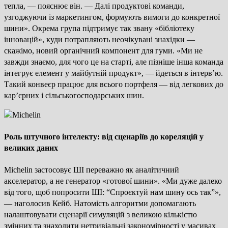
тепла, — пояснює він. — Далі продуктові команди,
узгоджуючи із маркетингом, формують вимоги до конкретної
шини». Окрема група підтримує так звану «бібліотеку
інновацій», куди потрапляють неочікувані знахідки —
скажімо, новий органічний компонент для гуми. «Ми не
завжди знаємо, для чого це на старті, але пізніше інша команда
інтегрує елемент у майбутній продукт», — йдеться в інтерв’ю.
Такий конвеєр працює для всього портфеля — від легкових до
кар’єрних і сільськогосподарських шин.
Роль штучного інтелекту: від сценаріїв до кореляцій у
великих даних
Michelin застосовує ШІ переважно як аналітичний
акселератор, а не генератор «готової шини». «Ми дуже далеко
від того, щоб попросити ШІ: “Спроєктуй нам шину ось так”»,
— наголосив Кейб. Натомість алгоритми допомагають
налаштовувати сценарії симуляцій з великою кількістю
змінних та знаходити нетривіальні закономірності у масивах