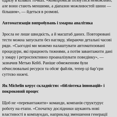
одразу в кількох точках. «Компромісів позбутися неможливо,
але вони стають меншими, а діапазон можливостей шини —
більшим», — йдеться в розмові.
Автоматизація випробувань і хмарна аналітика
Зросла не лише швидкість, а й масштаб даних. Повторювані
тести можна запускати без нагляду, збираючи детальні часові
ряди. «Сьогодні ми можемо налаштувати автоматизовані
процедури, які працюють тижнями, а потім завантажити дані
у хмару і ретроспективно проаналізувати поведінку», —
зазначив Метью Кейб. Раніше обмеженням були
обчислювальні ресурси та обсяг файлів, тепер ці бар’єри
суттєво нижчі.
Як Michelin керує складністю: «бібліотека інновацій» і
покроковий процес
Щоб не «перевантажити» команди, компанія структурує
роботу на етапи. «Спочатку дослідники шукають нові
властивості в компаундах, наприклад зменшення генерації