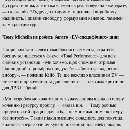
футуристичним, але низка елементів реалізовувана вже зараз»,
— сказав він. 3D-друк, за задумом, підсилює і виробничу
надійність, і дизайн-свободу у формуванні канавок, ламелей
та мікроструктур.
Чому Michelin не робить багато «EV-специфічних» шин
Попри зростання електромобільного сегмента, стратегія
бренду залишається у фокусі «Total Performance» для всіх
силових установок. «Ми хочемо, щоб споживач отримав
відповідний за розміром продукт без зайвого ускладнення
вибору», — пояснив Кейб. Те, що важливо власникам EV —
низький опір коченню та довговічність — так само критично
для ДВЗ і гібридів.
«Ми розробляємо кожну шину з урахуванням кращого опору
коченню і ресурсу пробігу, — сказав він. — Тому робимо
продукт, який працює для всіх, а не множимо номенклатуру
без потреби». Такий підхід зменшує складність для покупця,
водночас зберігаючи очікувані показники для електрокарів.