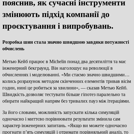
пояснив, як сучасні інструменти
змінюють підхід компанії до
проєктування і випробувань.
Розробка шин стала значно швидшою завдяки потужності
обчислень
Метью Кейб працює в Michelin понад два десятиліття та має
інженерний бекграунд. Він наголошує на революції в
обчисленнях і моделюванні. «Ми стаємо значно швидшими…
колись розрахунок методом скінченних елементів тривав вісім
годин, нині це робиться за хвилини», — сказав Метью Кейб.
Швидкість дозволяє тестувати більше гіпотез паралельно та
обирати найкращий напрям без тривалих пауз між ітераціями.
За його словами, можливість запускати кілька симуляцій
одночасно і миттєво порівнювати результати змінила сам
характер інженерних запитань. «Якщо ви можете одночасно
прогнати п’ять симуляцій і отримати порівняльний аналіз, то