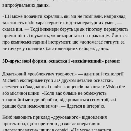
випробувальних даних.
«ШІ може побачити кореляції, які ми не помічали, наприклад
залежність піків характеристик від температурних умов, —
сказав він. — Тоді інженери беруть це як гіпотезу, перевіряють
причинність і шукають, як використати на практиці». Йдеться
про комплементарний інструмент, що «допомагає тягнути за
ниточку» у складних багатовимірних наборах даних.
3D-друк: нові форми, оснастка і «нескінченний» ремонт
Додатковий «розблокувач творчості» — адитивні технології.
Michelin експериментує з 3D-друком деталей оснастки,
елементів обладнання і навіть концептів на кшталт Vision tire
або місячної шини. «Коли вас більше не обмежують
традиційні методи обробки, відкриваються геометрії, які
раніше були неможливими», — йдеться в інтерв’ю.
Кейб наводить приклад «друкованого» відновлення
протектора, що теоретично дозволяє оперативно
«перезаправляти» шину в сервісі. «Це може здаватися