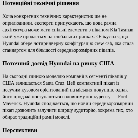
Потенційні технічні рішення
Хоча конкретних технічних характеристик ще не
оприлюднили, експерти припускають, що нова рамна
архітектура може мати спільні елементи з пікапом Kia Tasman,
який уже продається на глобальних ринках. Очікується, що
Hyundai обере чотиридверну конфігурацію crew cab, яка стала
стандартом для більшості середньорозмірних пікапів.
Поточний досвід Hyundai на ринку США
На сьогодні єдиною моделлю компанії в сегменті пікапів у
США залишається Santa Cruz. Цей компактний пікап із
несучим кузовом орієнтований на міських покупців, однак
його продажі поступаються головному конкуренту — Ford
Maverick. Hyundai сподівається, що новий середньорозмірний
пікап дозволить залучити ширшу аудиторію, зокрема тих, хто
обирає традиційні рамні моделі.
Перспективи