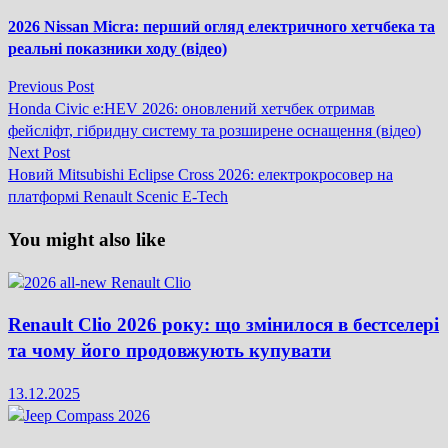
2026 Nissan Micra: перший огляд електричного хетчбека та
реальні показники ходу (відео)
Previous
Previous Post
Навігація
post:
Honda Civic e:HEV 2026: оновлений хетчбек отримав
записів
фейсліфт, гібридну систему та розширене оснащення (відео)
Next
Next Post
post:
Новий Mitsubishi Eclipse Cross 2026: електрокросовер на
платформі Renault Scenic E-Tech
You might also like
Renault Clio 2026 року: що змінилося в бестселері
та чому його продовжують купувати
13.12.2025