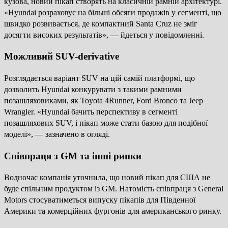
кузова, новий пікап створять на класичній рамній архітектурі.
«Hyundai розраховує на більші обсяги продажів у сегменті, що
швидко розвивається, де компактний Santa Cruz не зміг
досягти високих результатів», — йдеться у повідомленні.
Можливий SUV-derivative
Розглядається варіант SUV на цій самій платформі, що
дозволить Hyundai конкурувати з такими рамними
позашляховиками, як Toyota 4Runner, Ford Bronco та Jeep
Wrangler. «Hyundai бачить перспективу в сегменті
позашляхових SUV, і пікап може стати базою для подібної
моделі», — зазначено в огляді.
Співпраця з GM та інші ринки
Водночас компанія уточнила, що новий пікап для США не
буде спільним продуктом із GM. Натомість співпраця з General
Motors стосуватиметься випуску пікапів для Південної
Америки та комерційних фургонів для американського ринку.