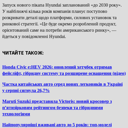
Запуск нового пікапа Hyundai запланований «до 2030 року».
У найближчі кілька років компанія планує поступово
розкривати деталі щодо платформи, силових установок та
ринкової стратегії. «Це буде окремо розроблений продукт,
орієнтований саме на потреби американського ринку», —
йдеться у повідомленні Hyundai.
ЧИТАЙТЕ ТАКОЖ:
Honda Civic e:HEV 2026: оновлений хетчбек отримав
фейсліфт, гібридну систему та розширене оснащення (відео)
Частка китайських авто серед нових легковиків в Україні
у серпні сягнула 26,7%
Maruti Suzuki представила Victoris: новий кросовер з
п’ятизірковим рейтингом безпеки та гібридними
технологіями
Найпопулярніші вживані авто до 5 років: топ-моделі