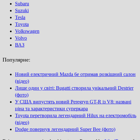
Subaru
Suzuki
Tesla
Toyota
Volkswagen
Volvo
ВАЗ
Популярне:
Новий електричний Mazda 6e отримав розкішний салон
(відео)
Лише один у світі: Bugatti створила унікальний Destrier
(фото)
У США випустять новий Peregryn GT-R із V8: названі
ціна та характеристики суперкара
Toyota перетворила легендарний Hilux на електромобіль
(відео)
Dodge повернув легендарний Super Bee (фото)