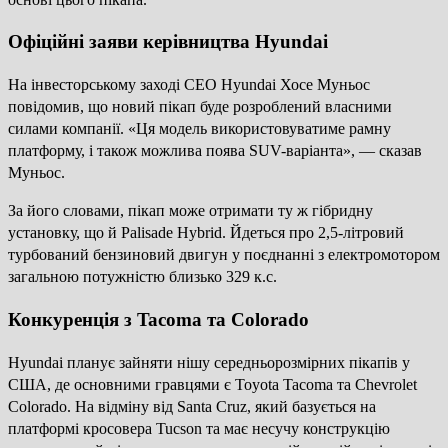
Офіційні заяви керівництва Hyundai
На інвесторському заході CEO Hyundai Хосе Муньос
повідомив, що новий пікап буде розроблений власними
силами компанії. «Ця модель використовуватиме рамну
платформу, і також можлива поява SUV-варіанта», — сказав
Муньос.
За його словами, пікап може отримати ту ж гібридну
установку, що й Palisade Hybrid. Йдеться про 2,5-літровий
турбований бензиновий двигун у поєднанні з електромотором
загальною потужністю близько 329 к.с.
Конкуренція з Tacoma та Colorado
Hyundai планує зайняти нішу середньорозмірних пікапів у
США, де основними гравцями є Toyota Tacoma та Chevrolet
Colorado. На відміну від Santa Cruz, який базується на
платформі кросовера Tucson та має несучу конструкцію