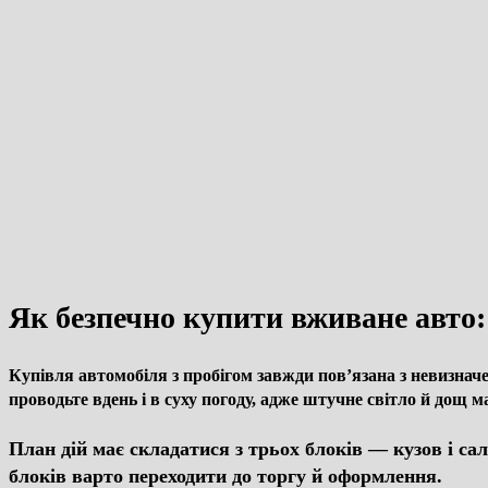
Як безпечно купити вживане авто:
Купівля автомобіля з пробігом завжди пов’язана з невизнач
проводьте вдень і в суху погоду, адже штучне світло й до
План дій має складатися з трьох блоків — кузов і са
блоків варто переходити до торгу й оформлення.