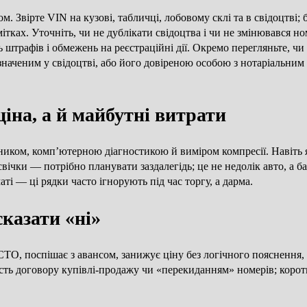
м. Звірте VIN на кузові, табличці, лобовому склі та в свідоцтві;
ітках. Уточніть, чи не дублікати свідоцтва і чи не змінювався н
штрафів і обмежень на реєстраційні дії. Окремо перегляньте, чи 
значеним у свідоцтві, або його довіреною особою з нотаріальн
іна, а й майбутні витрати
мником, комп’ютерною діагностикою й виміром компресії. Навіть
свічки — потрібно планувати заздалегідь; це не недолік авто, а ба
і — ці рядки часто ігнорують під час торгу, а дарма.
сказати «ні»
СТО, поспішає з авансом, занижує ціну без логічного пояснення, 
мість договору купівлі-продажу чи «перекиданням» номерів; ко