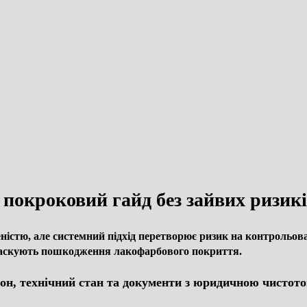
 покроковий гайд без зайвих ризик
еністю, але системний підхід перетворює ризик на контрольо
щ маскують пошкодження лакофарбового покриття.
лон, технічний стан та документи з юридичною чистото