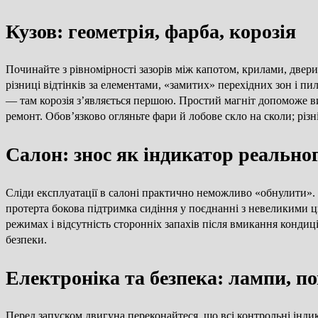
Кузов: геометрія, фарба, корозія
Починайте з рівномірності зазорів між капотом, крилами, две
різниці відтінків за елементами, «замитих» перехідних зон і 
— там корозія з’являється першою. Простий магніт допоможе ви
ремонт. Обов’язково огляньте фари й лобове скло на сколи; різ
Салон: знос як індикатор реальног
Сліди експлуатації в салоні практично неможливо «обнулити». П
протерта бокова підтримка сидіння у поєднанні з невеликими ц
режимах і відсутність сторонніх запахів після вмикання кондиц
безпеки.
Електроніка та безпека: лампи, 
Перед запуском двигуна переконайтеся, що всі контрольні індик