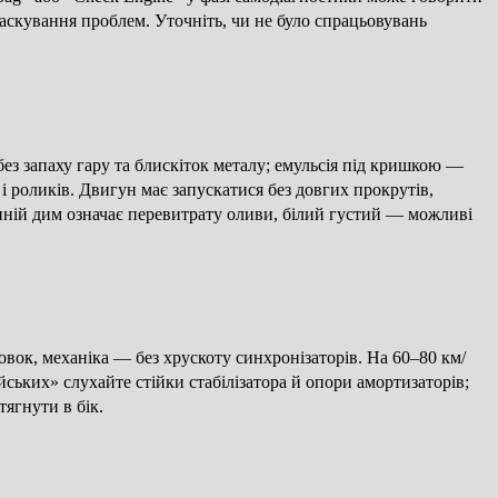
аскування проблем. Уточніть, чи не було спрацьовувань
без запаху гару та блискіток металу; емульсія під кришкою —
 і роликів. Двигун має запускатися без довгих прокрутів,
иній дим означає перевитрату оливи, білий густий — можливі
овок, механіка — без хрускоту синхронізаторів. На 60–80 км/
йських» слухайте стійки стабілізатора й опори амортизаторів;
ягнути в бік.