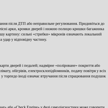
учання після ДТП або неправильне регулювання. Придивіться до
 колісні арки, кромки дверей і нижню полицю кришки багажника
ішу картину: сильні «стрибки» мікронів означають локальний
а удар у відповідну частину.
карти дверей і педалей; надмірне «поліроване» покриття або
ату, обігрівів, електросклопідйомників, подачу повітря у всіх
ів у торпедо іноді означає втручання після спрацювання подушок
rbag» або «Check Engine» у фазі самодіагностики може говорити