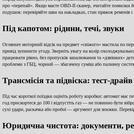
про «перепай». Якщо маєте OBD-II сканер, зчитайте помилки й 
подушок: перевіряйте шви на накладках, стан пряжок ременів і 
Під капотом: рідини, течі, звуки
Огляньте моторний відсік на предмет «свіжого» мастила по пери
привід зупинити угоду. Зверніть увагу на колір охолоджувальної
працювати рівно, без пропусків запалювання та «дзвінких» де
проблеми з ГБЦ, чорний — збагачену суміш або паливну систе
Трансмісія та підвіска: тест-драй
Під час короткої поїздки оцініть роботу коробки: автомат має 
год прискортеся до 100 і відпустіть газ — не повинно бути віб
сухі удари, раскачка або пробої — аргумент для знижки. Перев
Юридична чистота: документи, ре