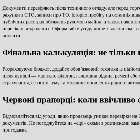
Документи перевіряють після технічного огляду, але перед торго
рахунки з СТО, записи про ТО, історію пробігу на останніх відм
публічних реєстрах обтяжень рухомого майна, а також наявність 
переліках викрадених. Оформляйте угоду лише з власником, за
вносити.
Фінальна калькуляція: не тільки ц
Розраховуючи бюджет, додайте обов’язковий техогляд із підйо
після купівлі — мастило, фільтри, гальмівна рідина, ремені або 
страхування, сезонну гуму та можливе оновлення рідин в автомат
Червоні прапорці: коли ввічливо 
Відмовляйтеся від угоди, якщо продавець уникає перевірки на 
документів. Не погоджуйтеся на «сірі» схеми з розписками за
пригодами.