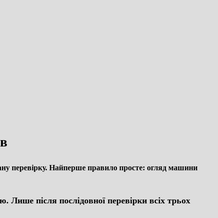
ів
вану перевірку. Найперше правило просте: огляд машини
ю. Лише після послідовної перевірки всіх трьох