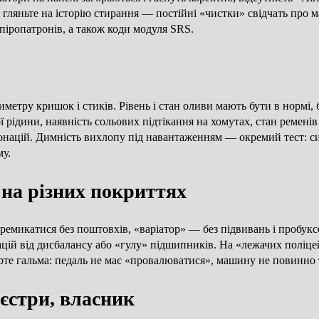
гляньте на історію стирання — постійні «чистки» свідчать про м
піропатронів, а також коди модуля SRS.
метру кришок і стиків. Рівень і стан оливи мають бути в нормі, 
 рідини, наявність сольових підтікання на хомутах, стан ременів
тонацій. Димність вихлопу під навантаженням — окремий тест: с
му.
в на різних покриттях
перемикатися без поштовхів, «варіатор» — без підвивань і пробукс
рацій від дисбалансу або «гулу» підшипників. На «лежачих поліце
ірте гальма: педаль не має «провалюватися», машину не повинно т
єстри, власник