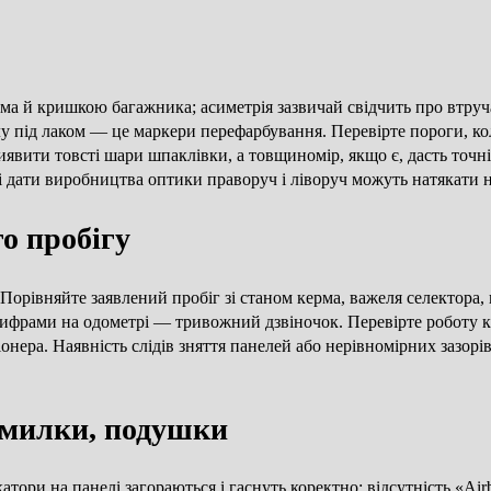
рима й кришкою багажника; асиметрія зазвичай свідчить про втр
пилу під лаком — це маркери перефарбування. Перевірте пороги,
явити товсті шари шпаклівки, а товщиномір, якщо є, дасть точн
ні дати виробництва оптики праворуч і ліворуч можуть натякати н
о пробігу
орівняйте заявлений пробіг зі станом керма, важеля селектора, 
ифрами на одометрі — тривожний дзвіночок. Перевірте роботу клім
іонера. Наявність слідів зняття панелей або нерівномірних зазор
помилки, подушки
атори на панелі загораються і гаснуть коректно; відсутність «Ai