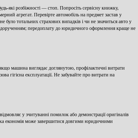
 будь-які розбіжності — стоп. Попросіть сервісну книжку,
омерний агрегат. Перевірте автомобіль на предмет застав у
не було тотальних страхових випадків і чи не значиться авто у
им дорученням; передоплату до юридичного оформлення краще не
 якщо машина виглядає доглянутою, профілактичні витрати
зова гігієна експлуатації. Не забувайте про витрати на
відмовляє у зчитуванні помилок або демонстрації оригіналів
ротка економія може завершитися довгими юридичними