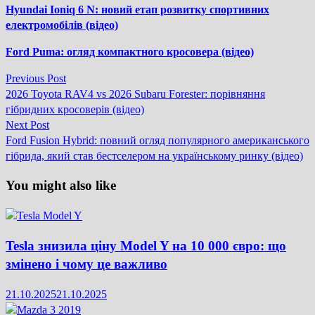
Hyundai Ioniq 6 N: новий етап розвитку спортивних
електромобілів (відео)
Ford Puma: огляд компактного кросовера (відео)
Previous
Previous Post
Навігація
post:
2026 Toyota RAV4 vs 2026 Subaru Forester: порівняння
записів
гібридних кросоверів (відео)
Next
Next Post
post:
Ford Fusion Hybrid: повний огляд популярного американського
гібрида, який став бестселером на українському ринку (відео)
You might also like
Tesla знизила ціну Model Y на 10 000 євро: що
змінено і чому це важливо
21.10.2025
21.10.2025