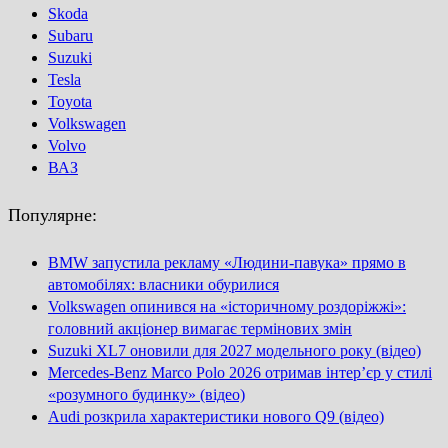
Skoda
Subaru
Suzuki
Tesla
Toyota
Volkswagen
Volvo
ВАЗ
Популярне:
BMW запустила рекламу «Людини-павука» прямо в
автомобілях: власники обурилися
Volkswagen опинився на «історичному роздоріжжі»:
головний акціонер вимагає термінових змін
Suzuki XL7 оновили для 2027 модельного року (відео)
Mercedes-Benz Marco Polo 2026 отримав інтер’єр у стилі
«розумного будинку» (відео)
Audi розкрила характеристики нового Q9 (відео)