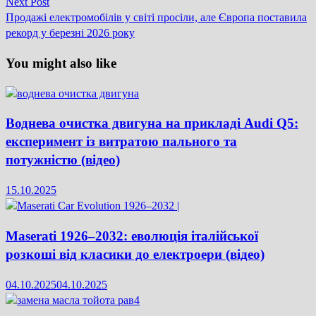
записів
Next
Next Post
post:
Продажі електромобілів у світі просіли, але Європа поставила
рекорд у березні 2026 року
You might also like
Воднева очистка двигуна на прикладі Audi Q5:
експеримент із витратою пального та
потужністю (відео)
15.10.2025
Maserati 1926–2032: еволюція італійської
розкоші від класики до електроери (відео)
04.10.2025
04.10.2025