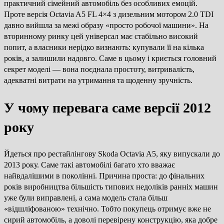
практичний сімейний автомобіль без особливих емоцій.
Проте версія Octavia A5 FL 4×4 з дизельним мотором 2.0 TDI
давно вийшла за межі образу «просто робочої машини». На
вторинному ринку цей універсал має стабільно високий
попит, а власники нерідко визнають: купували її на кілька
років, а залишили надовго. Саме в цьому і криється головний
секрет моделі — вона поєднала простоту, витривалість,
адекватні витрати на утримання та щоденну зручність.
У чому перевага саме версії 2012
року
Йдеться про рестайлінгову Skoda Octavia A5, яку випускали до
2013 року. Саме такі автомобілі багато хто вважає
найвдалішими в поколінні. Причина проста: до фінальних
років виробництва більшість типових недоліків ранніх машин
уже були виправлені, а сама модель стала більш
«відшліфованою» технічно. Тобто покупець отримує вже не
сирий автомобіль, а доволі перевірену конструкцію, яка добре