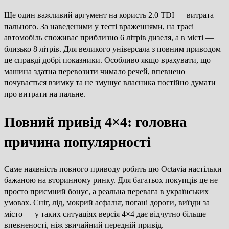
Ще один важливий аргумент на користь 2.0 TDI — витрата
пального. За наведеними у тесті враженнями, на трасі
автомобіль споживає приблизно 6 літрів дизеля, а в місті —
близько 8 літрів. Для великого універсала з повним приводом
це справді добрі показники. Особливо якщо врахувати, що
машина здатна перевозити чимало речей, впевнено
почувається взимку та не змушує власника постійно думати
про витрати на пальне.
Повний привід 4×4: головна
причина популярності
Саме наявність повного приводу робить цю Octavia настільки
бажаною на вторинному ринку. Для багатьох покупців це не
просто приємний бонус, а реальна перевага в українських
умовах. Сніг, лід, мокрий асфальт, погані дороги, виїзди за
місто — у таких ситуаціях версія 4×4 дає відчутно більше
впевненості, ніж звичайний передній привід.