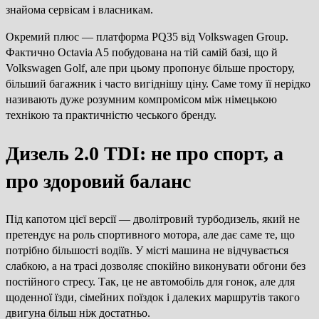
знайома сервісам і власникам.
Окремий плюс — платформа PQ35 від Volkswagen Group.
Фактично Octavia A5 побудована на тій самій базі, що й
Volkswagen Golf, але при цьому пропонує більше простору,
більший багажник і часто вигіднішу ціну. Саме тому її нерідко
називають дуже розумним компромісом між німецькою
технікою та практичністю чеського бренду.
Дизель 2.0 TDI: не про спорт, а
про здоровий баланс
Під капотом цієї версії — дволітровий турбодизель, який не
претендує на роль спортивного мотора, але дає саме те, що
потрібно більшості водіїв. У місті машина не відчувається
слабкою, а на трасі дозволяє спокійно виконувати обгони без
постійного стресу. Так, це не автомобіль для гонок, але для
щоденної їзди, сімейних поїздок і далеких маршрутів такого
двигуна більш ніж достатньо.