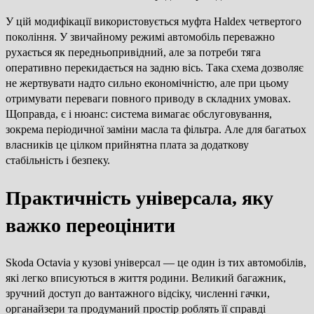
У цій модифікації використовується муфта Haldex четвертого
покоління. У звичайному режимі автомобіль переважно
рухається як передньопривідний, але за потреби тяга
оперативно перекидається на задню вісь. Така схема дозволяє
не жертвувати надто сильно економічністю, але при цьому
отримувати переваги повного приводу в складних умовах.
Щоправда, є і нюанс: система вимагає обслуговування,
зокрема періодичної заміни масла та фільтра. Але для багатьох
власників це цілком прийнятна плата за додаткову
стабільність і безпеку.
Практичність універсала, яку
важко переоцінити
Skoda Octavia у кузові універсал — це один із тих автомобілів,
які легко вписуються в життя родини. Великий багажник,
зручний доступ до вантажного відсіку, численні гачки,
органайзери та продуманий простір роблять її справді