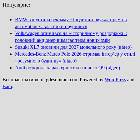
Популярне:
BMW запустила рекламу «Людини-павука» прямо в
автомобілях: власники обурилися
Volkswagen опинився на «історичному роздоріжжі»:
головний акціонер вимагає термінових змін
Suzuki XL7 оновили для 2027 модельного року (відео)
Mercedes-Benz Marco Polo 2026 отримав інтер’єр у стилі
«розумного будинку» (відео)
Audi розкрила характеристики нового Q9 (відео)
Всі права захищені. gdesobiraut.com Powered by
WordPress
and
Bam
.