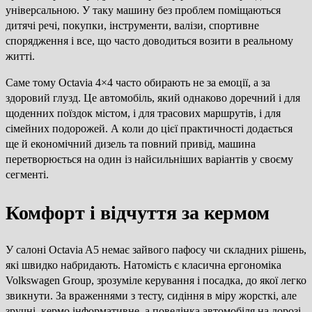
універсальною. У таку машину без проблем поміщаються
дитячі речі, покупки, інструменти, валізи, спортивне
спорядження і все, що часто доводиться возити в реальному
житті.
Саме тому Octavia 4×4 часто обирають не за емоції, а за
здоровий глузд. Це автомобіль, який однаково доречний і для
щоденних поїздок містом, і для трасових маршрутів, і для
сімейних подорожей. А коли до цієї практичності додається
ще й економічний дизель та повний привід, машина
перетворюється на один із найсильніших варіантів у своєму
сегменті.
Комфорт і відчуття за кермом
У салоні Octavia A5 немає зайвого пафосу чи складних рішень,
які швидко набридають. Натомість є класична ергономіка
Volkswagen Group, зрозуміле керування і посадка, до якої легко
звикнути. За враженнями з тесту, сидіння в міру жорсткі, але
зручні, кермо інформативне, а поведінка автомобіля на дорозі