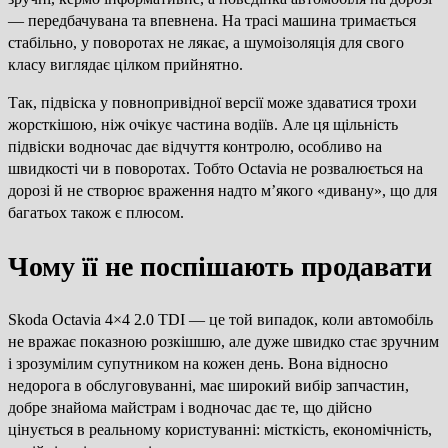
— передбачувана та впевнена. На трасі машина тримається
стабільно, у поворотах не лякає, а шумоізоляція для свого
класу виглядає цілком прийнятно.
Так, підвіска у повнопривідної версії може здаватися трохи
жорсткішою, ніж очікує частина водіїв. Але ця щільність
підвіски водночас дає відчуття контролю, особливо на
швидкості чи в поворотах. Тобто Octavia не розвалюється на
дорозі й не створює враження надто м’якого «дивану», що для
багатьох також є плюсом.
Чому її не поспішають продавати
Skoda Octavia 4×4 2.0 TDI — це той випадок, коли автомобіль
не вражає показною розкішшю, але дуже швидко стає зручним
і зрозумілим супутником на кожен день. Вона відносно
недорога в обслуговуванні, має широкий вибір запчастин,
добре знайома майстрам і водночас дає те, що дійсно
цінується в реальному користуванні: місткість, економічність,