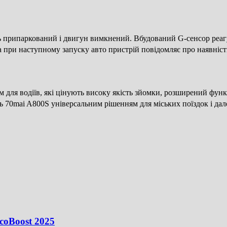
 припаркований і двигун вимкнений. Вбудований G-сенсор реагує
і, а при наступному запуску авто пристрій повідомляє про наявніс
для водіїв, які цінують високу якість зйомки, розширений функ
 70mai A800S універсальним рішенням для міських поїздок і да
coBoost 2025