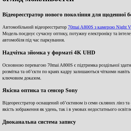
Відеореєстратор нового покоління для щоденної б
Автомобільний відеореєстратор
70mai A800S з камерою Night V
Модель поєднує сучасну оптику, потужну електроніку та інтелек
автомобіля під час паркування.
Надчітка зйомка у форматі 4K UHD
Основною перевагою 70mai A800S є підтримка роздільної здатн
розмітка та об’єкти по краях кадру залишаються чіткими навіть 
ключовим доказом.
Якісна оптика та сенсор Sony
Відеореєстратор оснащений об’єктивом із семи скляних лінз та
якість зображення як удень, так і в умовах недостатнього освіт
Двоканальна система запису