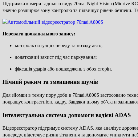
Підтримка камери заднього виду 70mai Night Vision (Midrive RC
значно розширює зону контролю та підвищує рівень безпеки. Т
Переваги двоканального запису:
контроль ситуації спереду та позаду авто;
додатковий захист під час паркування;
фіксація ударів або пошкоджень з обох сторін.
Нічний режим та зменшення шумів
Для зйомки в темну пору доби в 70mai A800S застосовано тех
покращує контрастність кадру. Завдяки цьому об’єкти залишають
Інтелектуальна система допомоги водієві ADAS
Відеореєстратор підтримує систему ADAS, яка аналізує дорожню
попереду, відстежує ризик зіткнення та допомагає уникнути н