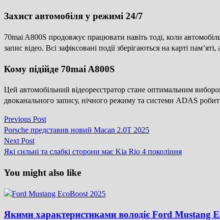
Захист автомобіля у режимі 24/7
70mai A800S продовжує працювати навіть тоді, коли автомобіль
запис відео. Всі зафіксовані події зберігаються на карті пам’ят
Кому підійде 70mai A800S
Цей автомобільний відеореєстратор стане оптимальним вибором 
двоканального запису, нічного режиму та системи ADAS робить
Previous
Previous Post
Навігація
post:
Porsche представив новий Macan 2.0T 2025
записів
Next
Next Post
post:
Які сильні та слабкі сторони має Kia Rio 4 покоління
You might also like
Якими характеристиками володіє Ford Mustang E