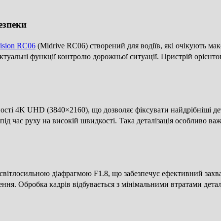
езпеки
ision RC06
(Midrive RC06) створений для водіїв, які очікують мак
туальні функції контролю дорожньої ситуації. Пристрій орієнтов
ості 4K UHD (3840×2160), що дозволяє фіксувати найдрібніші дет
під час руху на високій швидкості. Така деталізація особливо ва
 світлосильною діафрагмою F1.8, що забезпечує ефективний захва
лення. Обробка кадрів відбувається з мінімальними втратами дета