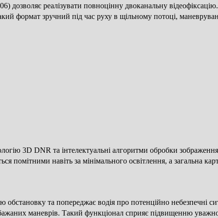
06) дозволяє реалізувати повноцінну двоканальну відеофіксацію.
акий формат зручний під час руху в щільному потоці, маневрува
нологію 3D DNR та інтелектуальні алгоритми обробки зображенн
ся помітними навіть за мінімального освітлення, а загальна кар
 обстановку та попереджає водія про потенційно небезпечні сит
ебажаних маневрів. Такий функціонал сприяє підвищенню уважнос