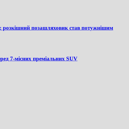
0: розкішний позашляховик став потужнішим
еред 7-місних преміальних SUV