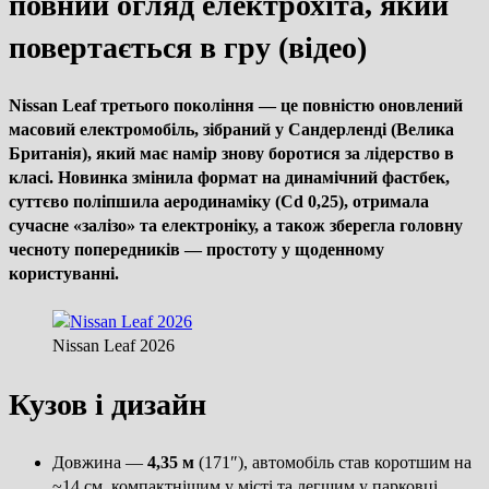
повний огляд електрохіта, який
повертається в гру (відео)
Nissan Leaf
третього покоління — це повністю оновлений
масовий електромобіль, зібраний у Сандерленді (Велика
Британія), який має намір знову боротися за лідерство в
класі. Новинка змінила формат на динамічний фастбек,
суттєво поліпшила аеродинаміку (Cd 0,25), отримала
сучасне «залізо» та електроніку, а також зберегла головну
чесноту попередників — простоту у щоденному
користуванні.
Nissan Leaf 2026
Кузов і дизайн
Довжина —
4,35 м
(171″), автомобіль став коротшим на
~14 см, компактнішим у місті та легшим у парковці.