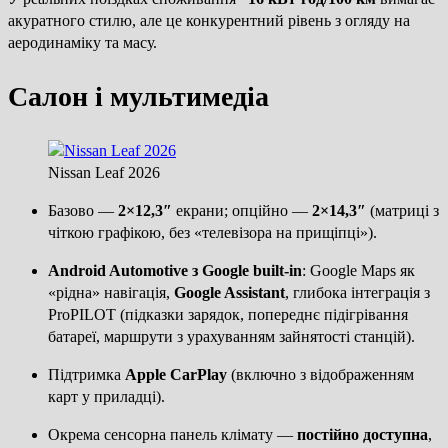
акуратного стилю, але це конкурентний рівень з огляду на
аеродинаміку та масу.
Салон і мультимедіа
Nissan Leaf 2026
Базово —
2×12,3″
екрани; опційно —
2×14,3″
(матриці з
чіткою графікою, без «телевізора на прищіпці»).
Android Automotive з Google built-in
: Google Maps як
«рідна» навігація,
Google Assistant
, глибока інтеграція з
ProPILOT (підказки зарядок, попереднє підігрівання
батареї, маршрути з урахуванням зайнятості станцій).
Підтримка
Apple CarPlay
(включно з відображенням
карт у приладці).
Окрема сенсорна панель клімату —
постійно доступна
,