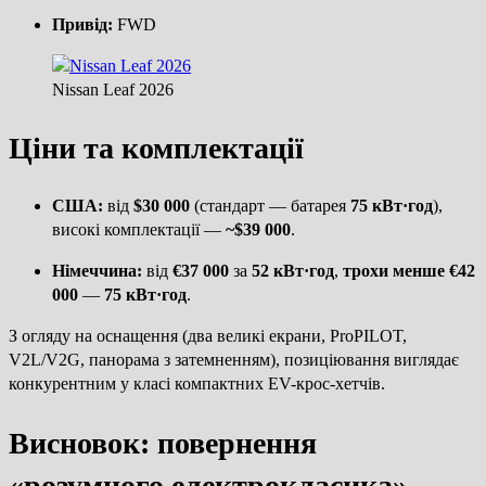
Привід:
FWD
Nissan Leaf 2026
Ціни та комплектації
США:
від
$30 000
(стандарт — батарея
75 кВт·год
),
високі комплектації —
~$39 000
.
Німеччина:
від
€37 000
за
52 кВт·год
,
трохи менше €42
000
—
75 кВт·год
.
З огляду на оснащення (два великі екрани, ProPILOT,
V2L/V2G, панорама з затемненням), позиціювання виглядає
конкурентним у класі компактних EV-крос-хетчів.
Висновок: повернення
«розумного електрокласика»