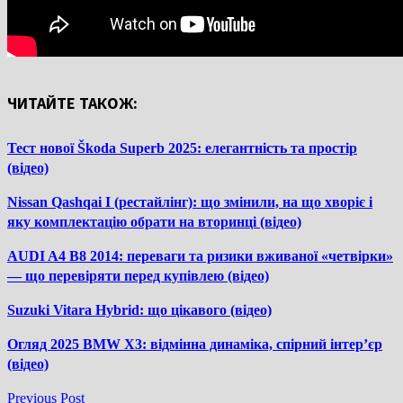
ЧИТАЙТЕ ТАКОЖ:
Тест нової Škoda Superb 2025: елегантність та простір
(відео)
Nissan Qashqai I (рестайлінг): що змінили, на що хворіє і
яку комплектацію обрати на вторинці (відео)
AUDI A4 B8 2014: переваги та ризики вживаної «четвірки»
— що перевіряти перед купівлею (відео)
Suzuki Vitara Hybrid: що цікавого (відео)
Огляд 2025 BMW X3: відмінна динаміка, спірний інтер’єр
(відео)
Previous
Previous Post