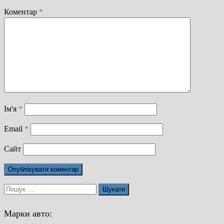
Коментар
*
Ім'я
*
Email
*
Сайт
Пошук:
Марки авто: