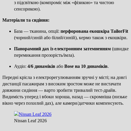
з підсвіткою (компроміс між «фізикою» та чистою
сенсорикою).
Матеріали та сидіння:
База — тканина, опції:
перфорована екошкіра TailorFit
(чорний/синій або білий/синій), кермо також з екошкіри.
Панорамний дах із електронним затемненням
(швидке
перемикання прозорість/імла).
Аудіо:
4/6 динаміків
або
Bose на 10 динаміків
.
Передні крісла з електрорегулюванням зручні у місті; на довгі
дистанції пасажирам з високим зростом може не вистачати
довжини сидіння — варто зробити тривалий тест-драйв.
Видимість уперед і вбоки хороша, назад — скромніша (низьке
вікно через похилий дах), але камери/датчики компенсують.
Nissan Leaf 2026