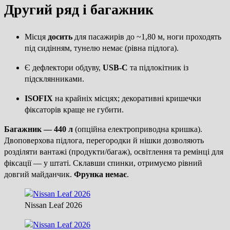
Другий ряд і багажник
Місця
досить
для пасажирів до ~1,80 м, ноги проходять
під сидінням, тунелю немає (рівна підлога).
Є дефлектори обдуву,
USB-C
та підлокітник із
підсклянниками.
ISOFIX
на крайніх місцях; декоративні кришечки
фіксаторів краще не губити.
Багажник — 440 л
(опційна електроприводна кришка).
Двоповерхова підлога, перегородки й нішки дозволяють
розділяти вантажі (продукти/багаж), освітлення та ремінці для
фіксації — у штаті. Склавши спинки, отримуємо рівний
довгий майданчик.
Фрунка немає
.
Nissan Leaf 2026