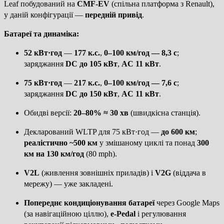
Leaf побудований на
CMF-EV
(спільна платформа з Renault),
у даній конфігурації —
передній привід
.
Батареї та динаміка:
52 кВт·год
—
177 к.с.
,
0–100 км/год — 8,3 с
;
заряджання
DC до 105 кВт
,
AC 11 кВт
.
75 кВт·год
—
217 к.с.
,
0–100 км/год — 7,6 с
;
заряджання
DC до 150 кВт
,
AC 11 кВт
.
Обидві версії:
20–80% ≈ 30 хв
(швидкісна станція).
Декларований WLTP для 75 кВт·год —
до 600 км
;
реалістично ~500 км
у змішаному циклі та понад
300
км на 130 км/год
(80 mph).
V2L
(живлення зовнішніх приладів) і
V2G
(віддача в
мережу) — уже закладені.
Попереднє кондиціонування батареї
через Google Maps
(за навігаційною ціллю),
e-Pedal
і регулювання