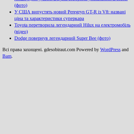
(фото)
У США випустять новий Peregryn GT-R із V8: названі
ціна та характеристики суперкара
Toyota перетворила легендарний Hilux на електромобіль
(відео)
Dodge повернув легендарний Super Bee (фото)
Всі права захищені. gdesobiraut.com Powered by
WordPress
and
Bam
.