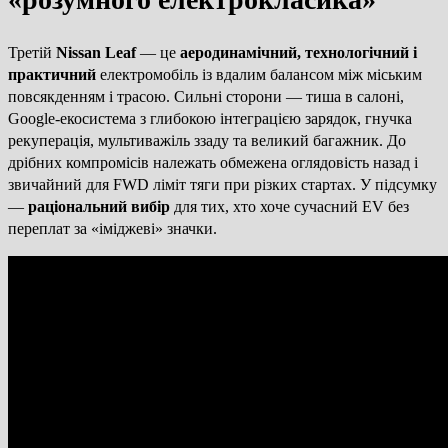
Третій
Nissan Leaf
— це
аеродинамічний, технологічний і
практичний
електромобіль із вдалим балансом між міським
повсякденням і трасою. Сильні сторони — тиша в салоні,
Google-екосистема з глибокою інтеграцією зарядок, гнучка
рекуперація, мультиважіль ззаду та великий багажник. До
дрібних компромісів належать обмежена оглядовість назад і
звичайний для FWD ліміт тяги при різких стартах. У підсумку
—
раціональний вибір
для тих, хто хоче сучасний EV без
переплат за «іміджеві» значки.