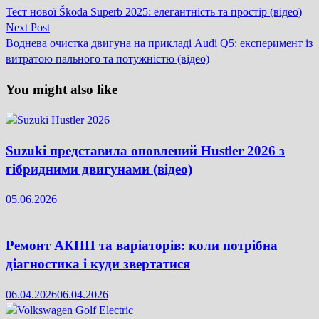
Навігація
post:
Тест нової Škoda Superb 2025: елегантність та простір (відео)
записів
Next
Next Post
post:
Воднева очистка двигуна на прикладі Audi Q5: експеримент із
витратою пального та потужністю (відео)
You might also like
Suzuki представила оновлений Hustler 2026 з
гібридними двигунами (відео)
05.06.2026
Ремонт АКПП та варіаторів: коли потрібна
діагностика і куди звертатися
06.04.2026
06.04.2026