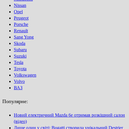
Nissan
Opel
Peugeot
Porsсhe
Renault
Sang Yong
Skoda
Subaru
Suzuki
Tesla
Toyota
Volkswagen
Volvo
ВАЗ
Популярне:
Новий електричний Mazda 6e отримав розкішний салон
(відео)
Лише один у світі: Bugatti створила унікальний Destrier