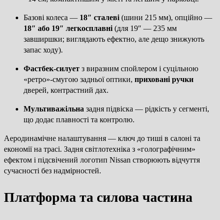
Базові колеса —
18″ сталеві
(шини 215 мм), опційно —
18″ або 19″ легкосплавні
(для 19″ — 235 мм
завширшки; виглядають ефектно, але дещо знижують
запас ходу).
Фастбек-силует
з виразним спойлером і суцільною
«ретро»-смугою задньої оптики,
приховані ручки
дверей, контрастний дах.
Мультиважільна
задня підвіска — рідкість у сегменті,
що додає плавності та контролю.
Аеродинамічне налаштування — ключ до тиші в салоні та
економії на трасі. Задня світлотехніка з «голографічним»
ефектом і підсвічений логотип Nissan створюють відчуття
сучасності без надмірностей.
Платформа та силова частина