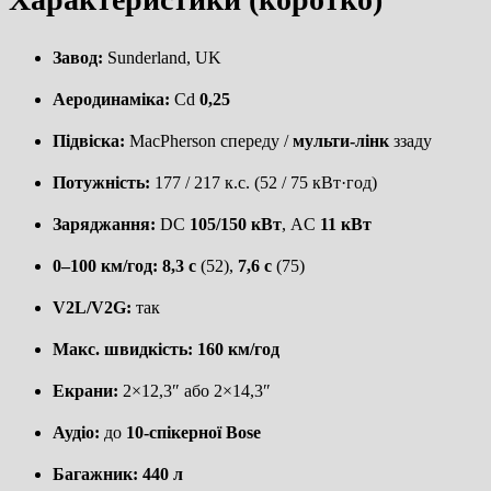
Завод:
Sunderland, UK
Аеродинаміка:
Cd
0,25
Підвіска:
MacPherson спереду /
мульти-лінк
ззаду
Потужність:
177 / 217 к.с. (52 / 75 кВт·год)
Заряджання:
DC
105/150 кВт
, AC
11 кВт
0–100 км/год:
8,3 с
(52),
7,6 с
(75)
V2L/V2G:
так
Макс. швидкість:
160 км/год
Екрани:
2×12,3″ або 2×14,3″
Аудіо:
до
10-спікерної Bose
Багажник:
440 л