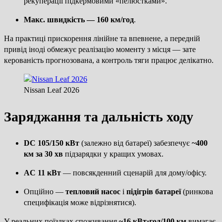
рекуперації підкермовими «пелюстками».
Макс. швидкість — 160 км/год
.
На практиці прискорення лінійне та впевнене, а передній
привід іноді обмежує реалізацію моменту з місця — зате
керованість прогнозована, а контроль тяги працює делікатно.
Nissan Leaf 2026
Заряджання та дальність ходу
DC 105/150 кВт
(залежно від батареї) забезпечує
~400
км за 30 хв
підзарядки у кращих умовах.
AC 11 кВт
— повсякденний сценарій для дому/офісу.
Опційно —
тепловий насос
і
підігрів батареї
(ринкова
специфікація може відрізнятися).
У реальних поїздках споживання
~16 кВт·год/100 км
вимагає