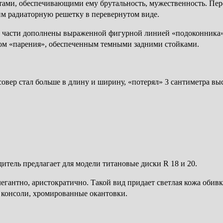
тами, обеспечивающими ему брутальность, мужественность. Пе
м радиаторную решетку в перевернутом виде.
е части дополнены выраженной фигурной линией «подоконника»
том «парения», обеспеченным темными задними стойками.
вер стал больше в длину и ширину, «потерял» 3 сантиметра вы
итель предлагает для модели титановые диски R 18 и 20.
элегантно, аристократично. Такой вид придает светлая кожа оби
 консоли, хромированные окантовки.