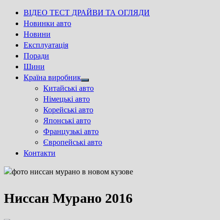
ВІДЕО ТЕСТ ДРАЙВИ ТА ОГЛЯДИ
Новинки авто
Новини
Експлуатація
Поради
Шини
Країна виробник
Show
Китайські авто
sub
Німецькі авто
menu
Корейські авто
Японські авто
Французькі авто
Європейські авто
Контакти
Ниссан Мурано 2016