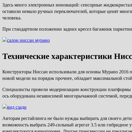
Здесь много электронных инноваций: сенсорные жидкокриста
оставили немало ручных переключателей, которые ценят мног
человека.
При стандартном положении задних кресел багажник паркетник
Технические характеристики Нисс
Конструкторы Ниссан использовали для основы Мурано 2016 пл
новой модели на порядок прочнее, обладает максимальной сто
Специалисты провели модернизацию конструкции платформы с 
ось оборудована независимой многорычажной системой, перед
Авторам рестайлинга не было нужды выбирать для своего дети
возможность выбрать 249-сильный агрегат 3.5 или гибридное 
комплектуются вариаторами. Другие трансмиссии не предлагаю