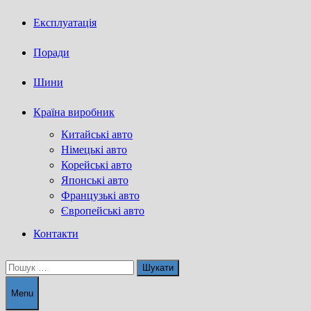
Експлуатація
Поради
Шини
Країна виробник
Китайські авто
Німецькі авто
Корейські авто
Японські авто
Французькі авто
Європейські авто
Контакти
Пошук:
Menu