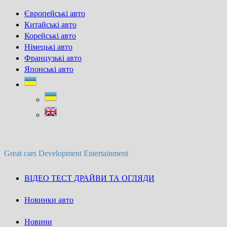
Skip
Європейські авто
to
Китайські авто
content
Корейські авто
Німецькі авто
Французькі авто
Японські авто
Great cars Development Entertainment
ВІДЕО ТЕСТ ДРАЙВИ ТА ОГЛЯДИ
Новинки авто
Новини