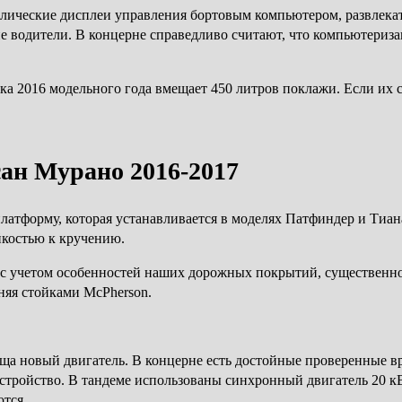
ллические дисплеи управления бортовым компьютером, развлек
ие водители. В концерне справедливо считают, что компьютери
а 2016 модельного года вмещает 450 литров поклажи. Если их с
ан Мурано 2016-2017
атформу, которая устанавливается в моделях Патфиндер и Тиан
йкостью к кручению.
учетом особенностей наших дорожных покрытий, существенно сн
няя стойками McPherson.
ща новый двигатель. В концерне есть достойные проверенные в
устройство. В тандеме использованы синхронный двигатель 20 кВ
тся.