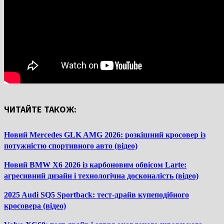
ЧИТАЙТЕ ТАКОЖ:
Новий Mercedes GLK AMG 2026: розкішний кросовер із
потужністю спортивного авто (відео)
Новий BMW X6 2026 із карбоновим обвісом Larte:
агресивний дизайн і технологічна досконалість (відео)
2025 Audi SQ5 Sportback: тест-драйв купеподібного
кросовера (відео)