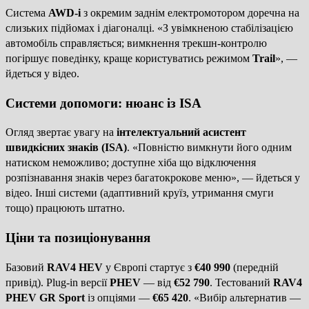
Система
AWD-i
з окремим заднім електромотором доречна на
слизьких підйомах і діагоналці. «З увімкненою стабілізацією
автомобіль справляється; вимкнення трекшн-контролю
погіршує поведінку, краще користуватись режимом
Trail
», —
йдеться у відео.
Системи допомоги: нюанс із ISA
Огляд звертає увагу на
інтелектуальний асистент
швидкісних знаків (ISA)
. «Повністю вимкнути його одним
натиском неможливо; доступне хіба що відключення
розпізнавання знаків через багатокрокове меню», — йдеться у
відео. Інші системи (адаптивний круїз, утримання смуги
тощо) працюють штатно.
Ціни та позиціонування
Базовий
RAV4 HEV
у Європі стартує з
€40 990
(передній
привід). Plug-in версії
PHEV
— від
€52 790
. Тестований
RAV4
PHEV GR Sport
із опціями —
€65 420
. «Вибір альтернатив —