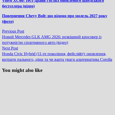
Volvo XC60: тест-драйв і огляд оновленого шведського
бестселера (відео)
Повернення Chevy Bolt: що відомо про модель 2027 року
(фото)
Previous
Previous Post
Навігація
post:
Новий Mercedes GLK AMG 2026: розкішний кросовер із
записів
потужністю спортивного авто (відео)
Next
Next Post
post:
Honda Civic Hybrid (11-те покоління, фейсліфт): оновлення,
витрати пального, ціни та чи варта уваги альтернатива Corolla
You might also like