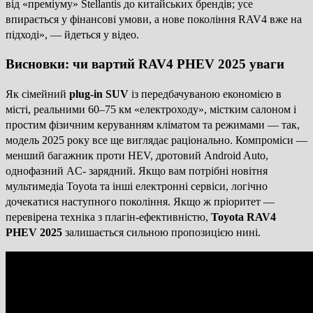
від «преміуму» Stellantis до китайських брендів; усе
впирається у фінансові умови, а нове покоління RAV4 вже на
підході», — йдеться у відео.
Висновки: чи вартий RAV4 PHEV 2025 уваги
Як сімейний
plug-in SUV
із передбачуваною економією в
місті, реальними 60–75 км «електроходу», містким салоном і
простим фізичним керуванням кліматом та режимами — так,
модель 2025 року все ще виглядає раціонально. Компроміси —
менший багажник проти HEV, дротовий Android Auto,
однофазний AC- зарядний. Якщо вам потрібні новітня
мультимедіа Toyota та інші електронні сервіси, логічно
дочекатися наступного покоління. Якщо ж пріоритет —
перевірена техніка з плагін-ефективністю,
Toyota RAV4
PHEV 2025
залишається сильною пропозицією нині.