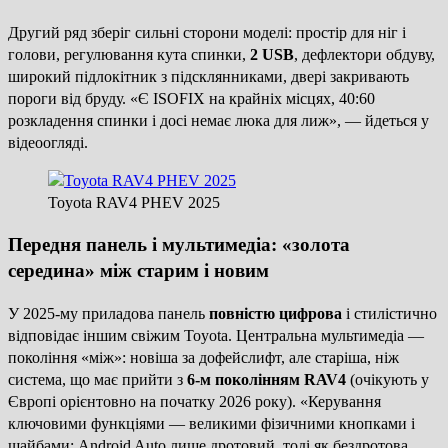
Другий ряд зберіг сильні сторони моделі: простір для ніг і
голови, регулювання кута спинки,
2 USB
, дефлектори обдуву,
широкий підлокітник з підсклянниками, двері закривають
пороги від бруду. «Є ISOFIX на крайніх місцях, 40:60
розкладення спинки і досі немає люка для лиж», — йдеться у
відеоогляді.
Toyota RAV4 PHEV 2025
Передня панель і мультимедіа: «золота
середина» між старим і новим
У 2025-му приладова панель
повністю цифрова
і стилістично
відповідає іншим свіжим Toyota. Центральна мультимедіа —
покоління «між»: новіша за дофейслифт, але старіша, ніж
система, що має прийти з
6-м поколінням RAV4
(очікують у
Європі орієнтовно на початку 2026 року). «Керування
ключовими функціями — великими фізичними кнопками і
шайбами; Android Auto лише дротовий, тоді як бездротова