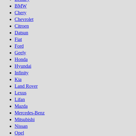
BMW
Chery
Chevrolet
Citroen
Datsun
Fiat
Ford
Geely
Honda
Hyundai
Infinity
Kia
Land Rover
Lexus
Lifan
Mazda
Mercedes-Benz
Mitsubishi
Nissan
Opel