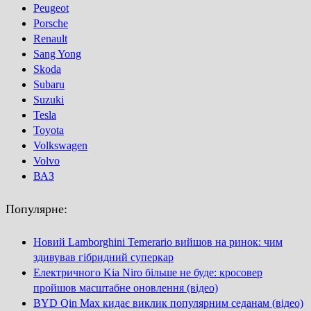
Peugeot
Porsсhe
Renault
Sang Yong
Skoda
Subaru
Suzuki
Tesla
Toyota
Volkswagen
Volvo
ВАЗ
Популярне:
Новий Lamborghini Temerario вийшов на ринок: чим
здивував гібридний суперкар
Електричного Kia Niro більше не буде: кросовер
пройшов масштабне оновлення (відео)
BYD Qin Max кидає виклик популярним седанам (відео)