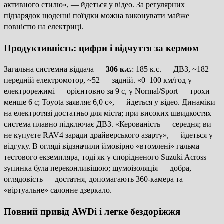
активного стилю», — йдеться у відео. За регулярних
підзарядок щоденні поїздки можна виконувати майже
повністю на електриці.
Продуктивність: цифри і відчуття за кермом
Загальна системна віддача —
306 к.с.
: 185 к.с. — ДВЗ, ~182 —
передній електромотор, ~52 — задній. «0–100 км/год у
електрорежимі — орієнтовно за 9 с, у Normal/Sport — трохи
менше 6 с; Toyota заявляє 6,0 с», — йдеться у відео. Динаміки
на електротязі достатньо для міста; при високих швидкостях
система плавно підключає ДВЗ. «Керованість — середня; ви
не купуєте RAV4 заради драйверського азарту», — йдеться у
відгуку. В огляді відзначили ймовірно «втомлені» гальма
тестового екземпляра, тоді як у спорідненого Suzuki Across
зупинка була переконливішою; шумоізоляція — добра,
оглядовість — достатня, допомагають 360-камера та
«віртуальне» салонне дзеркало.
Повний привід AWDi і легке бездоріжжя