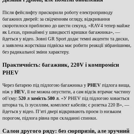
Після фейслифту прискорили роботу електроприводу
багажних дверей: за свідченням огляду, відкривання
скоротилося приблизно до шести секунд. «RAV4 тепер майже
як Lexus, принаймні у швидкості кришки багажника», —
йдеться у відео. Зовні GR Sport додає темні акценти та диски,
а заявлена жорсткіша підвіска має робити реакції зібранішими,
без радикальної зміни характеру.
Практичність: багажник, 220V і компроміси
PHEV
Через батарею під підлогою багажника у
PHEV
підлога вища,
ніж у
HEV
, її не можна опустити, а сам відсік втрачає частину
об’єму:
520 л замість 580 л
. «У PHEV під підлогою ховається
шторка та, із зусиллям, комплект кабелів; є розетка 220 В», —
йдеться у відео. П’яті двері відкривають проєм із низьким
порогом, підлога рівна при складанні спинки.
Салон другого ряду: без сюрпризів, але зручний