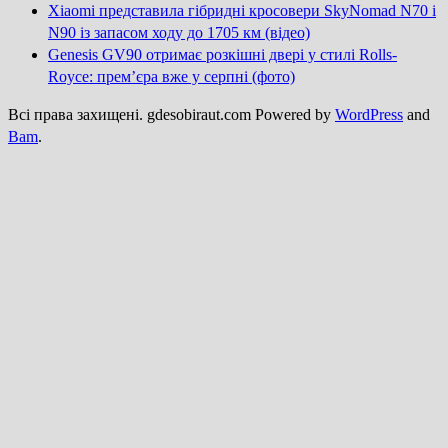
Xiaomi представила гібридні кросовери SkyNomad N70 і
N90 із запасом ходу до 1705 км (відео)
Genesis GV90 отримає розкішні двері у стилі Rolls-
Royce: прем’єра вже у серпні (фото)
Всі права захищені. gdesobiraut.com Powered by
WordPress
and
Bam
.