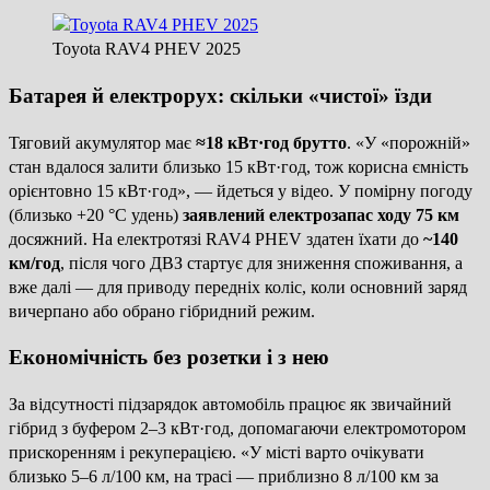
Toyota RAV4 PHEV 2025
Батарея й електрорух: скільки «чистої» їзди
Тяговий акумулятор має
≈18 кВт·год брутто
. «У «порожній»
стан вдалося залити близько 15 кВт·год, тож корисна ємність
орієнтовно 15 кВт·год», — йдеться у відео. У помірну погоду
(близько +20 °C удень)
заявлений електрозапас ходу 75 км
досяжний. На електротязі RAV4 PHEV здатен їхати до
~140
км/год
, після чого ДВЗ стартує для зниження споживання, а
вже далі — для приводу передніх коліс, коли основний заряд
вичерпано або обрано гібридний режим.
Економічність без розетки і з нею
За відсутності підзарядок автомобіль працює як звичайний
гібрид з буфером 2–3 кВт·год, допомагаючи електромотором
прискоренням і рекуперацією. «У місті варто очікувати
близько 5–6 л/100 км, на трасі — приблизно 8 л/100 км за