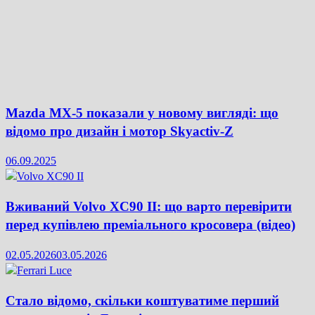
Mazda MX-5 показали у новому вигляді: що
відомо про дизайн і мотор Skyactiv-Z
06.09.2025
Вживаний Volvo XC90 II: що варто перевірити
перед купівлею преміального кросовера (відео)
02.05.2026
03.05.2026
Стало відомо, скільки коштуватиме перший