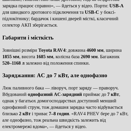
зарядка працює справно», — йдеться у відео. Порти:
USB-A
для швидкого дротового підключення та
USB-C
у боксі-
підлокітнику; бардачок і кишені дверей місткі, класичний
селектор АКП зберігається.
Габарити і місткість
Зовнішні розміри
Toyota RAV4
: довжина
4600 мм
, ширина
1855 мм
, висота
1685 мм
, колісна база
2690 мм
. Багажник
520–1168 л
залежно від положення спинки.
Заряджання: AC до 7 кВт, але однофазно
Люк паливного бака — ліворуч, порт заряду — праворуч.
Вбудований
однофазний AC-зарядний
приймає до
7 кВт
,
однак у багатьох домогосподарствах доступний менший
однофазний струм, тож домашня зарядка часто відбувається
близько
2 кВт
і триває
7–8 годин
. «RAV4 PHEV бере до 7 кВт,
але однофазно, тож реальна швидкість залежить від
електромережі вдома», — йдеться у відео.