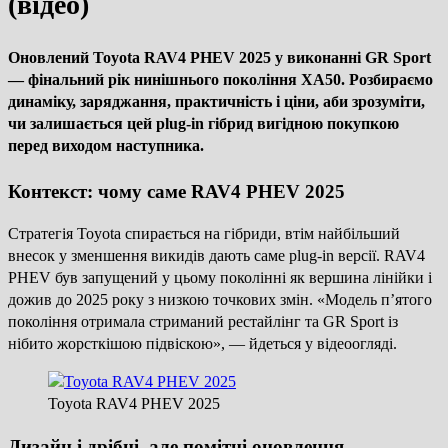
(відео)
Оновлений
Toyota RAV4 PHEV 2025
у виконанні GR Sport
— фінальний рік нинішнього покоління XA50. Розбираємо
динаміку, заряджання, практичність і ціни, аби зрозуміти,
чи залишається цей plug-in гібрид вигідною покупкою
перед виходом наступника.
Контекст: чому саме RAV4 PHEV 2025
Стратегія Toyota спирається на гібриди, втім найбільший
внесок у зменшення викидів дають саме plug-in версії. RAV4
PHEV був запущений у цьому поколінні як вершина лінійки і
дожив до 2025 року з низкою точкових змін. «Модель п’ятого
покоління отримала стриманий рестайлінг та GR Sport із
нібито жорсткішою підвіскою», — йдеться у відеоогляді.
Toyota RAV4 PHEV 2025
Дизайн і дрібні, але помітні оновлення