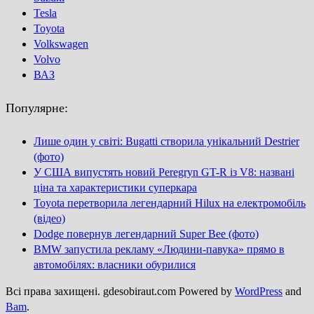
Tesla
Toyota
Volkswagen
Volvo
ВАЗ
Популярне:
Лише один у світі: Bugatti створила унікальний Destrier
(фото)
У США випустять новий Peregryn GT-R із V8: названі
ціна та характеристики суперкара
Toyota перетворила легендарний Hilux на електромобіль
(відео)
Dodge повернув легендарний Super Bee (фото)
BMW запустила рекламу «Людини-павука» прямо в
автомобілях: власники обурилися
Всі права захищені. gdesobiraut.com Powered by
WordPress
and
Bam
.