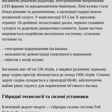
масивною решіткою радіатора, інтегрованими матричними
LED-фарами та аеродинамічним бампером. Лінії кузова стали
більш різкими та динамічними, а пропорції підкреслюють
впевнений силует. У комплектації ST-Line X кросовер
отримує 18-дюймові легкосплавні диски, червоні гальмівні
супорти та додаткові декоративні елементи. Задня частина
вирізняється подвійною вихлопною системою, сучасною
оптикою та:
– сенсорним відкриванням багажника
– можливістю демонстрації спортивного виконання
– обвісом у колір кузова
Багажник має об’єм 536 літрів, а завдяки рухомому задньому
ряду сидінь простір збільшується до понад 1000 літрів. Спинка
задніх сидінь складається у пропорції 60/40, забезпечуючи
майже рівну підлогу для перевезення об’ємного багажу.
Гібридні технології та силові установки
Ключовий акцент моделі — гібридна силова система Full