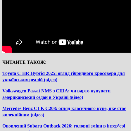
ЧИТАЙТЕ ТАКОЖ:
Toyota C-HR Hybrid 2025: огляд гібридного кросовера для
українських реалій (відео)
Volkswagen Passat NMS з США: чи варто купувати
американський седан в Україні (відео)
Mercedes-Benz CLK C208: огляд класичного купе, яке стає
колекційним (відео)
Оновлений Subaru Outback 2026: головні зміни в інтер’єрі