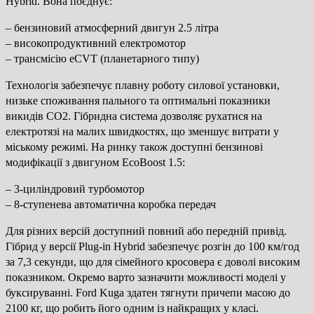
Hybrid. Вона поєднує:
– бензиновий атмосферний двигун 2.5 літра
– високопродуктивний електромотор
– трансмісію eCVT (планетарного типу)
Технологія забезпечує плавну роботу силової установки,
низьке споживання пального та оптимальні показники
викидів CO2. Гібридна система дозволяє рухатися на
електротязі на малих швидкостях, що зменшує витрати у
міському режимі. На ринку також доступні бензинові
модифікації з двигуном EcoBoost 1.5:
– 3-циліндровий турбомотор
– 8-ступенева автоматична коробка передач
Для різних версій доступний повний або передній привід.
Гібрид у версії Plug-in Hybrid забезпечує розгін до 100 км/год
за 7,3 секунди, що для сімейного кросовера є доволі високим
показником. Окремо варто зазначити можливості моделі у
буксируванні. Ford Kuga здатен тягнути причепи масою до
2100 кг, що робить його одним із найкращих у класі.