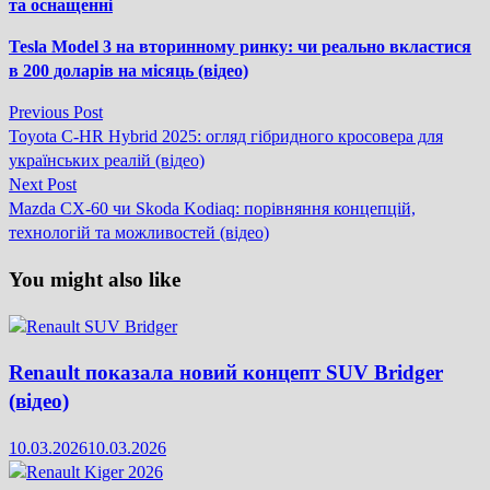
та оснащенні
Tesla Model 3 на вторинному ринку: чи реально вкластися
в 200 доларів на місяць (відео)
Previous
Previous Post
Навігація
post:
Toyota C-HR Hybrid 2025: огляд гібридного кросовера для
записів
українських реалій (відео)
Next
Next Post
post:
Mazda CX-60 чи Skoda Kodiaq: порівняння концепцій,
технологій та можливостей (відео)
You might also like
Renault показала новий концепт SUV Bridger
(відео)
10.03.2026
10.03.2026