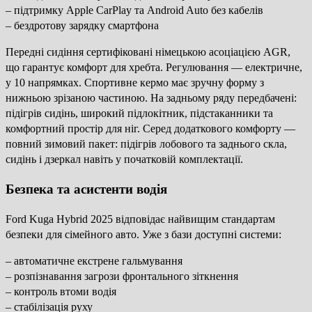
– підтримку Apple CarPlay та Android Auto без кабелів
– бездротову зарядку смартфона
Передні сидіння сертифіковані німецькою асоціацією AGR,
що гарантує комфорт для хребта. Регулювання — електричне,
у 10 напрямках. Спортивне кермо має зручну форму з
нижньою зрізаною частиною. На задньому ряду передбачені:
підігрів сидінь, широкий підлокітник, підстаканники та
комфортний простір для ніг. Серед додаткового комфорту —
повний зимовий пакет: підігрів лобового та заднього скла,
сидінь і дзеркал навіть у початковій комплектації.
Безпека та асистенти водія
Ford Kuga Hybrid 2025 відповідає найвищим стандартам
безпеки для сімейного авто. Уже з бази доступні системи:
– автоматичне екстрене гальмування
– розпізнавання загрози фронтального зіткнення
– контроль втоми водія
– стабілізація руху