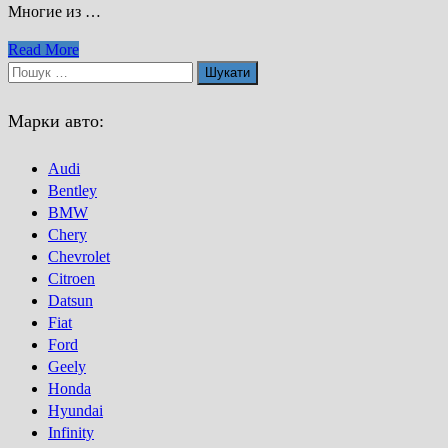
Многие из …
універсала
(відео)
Лада
Read More
Веста
Пошук:
СВ
Кросс
Марки авто:
2017
Audi
Bentley
BMW
Chery
Chevrolet
Citroen
Datsun
Fiat
Ford
Geely
Honda
Hyundai
Infinity