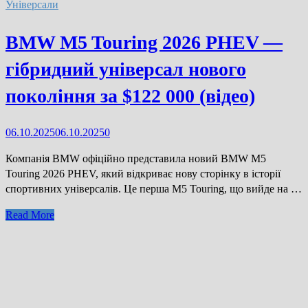
ринку:
Універсали
переваги,
слабкі
BMW M5 Touring 2026 PHEV —
місця
гібридний універсал нового
та
реальні
покоління за $122 000 (відео)
витрати
на
обслуговування
06.10.2025
06.10.2025
0
(відео)
Компанія BMW офіційно представила новий BMW M5
Touring 2026 PHEV, який відкриває нову сторінку в історії
спортивних універсалів. Це перша M5 Touring, що вийде на …
BMW
Read More
M5
Touring
2026
PHEV
—
гібридний