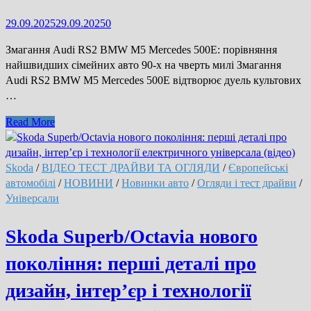
29.09.2025
29.09.2025
0
Змагання Audi RS2 BMW M5 Mercedes 500E: порівняння
найшвидших сімейних авто 90-х на чверть милі Змагання
Audi RS2 BMW M5 Mercedes 500E відтворює дуель культових
…
Скажені
Read More
універсали:
змагання
Audi
Skoda
/
ВІДЕО ТЕСТ ДРАЙВИ ТА ОГЛЯДИ
/
Європейські
RS2,
автомобілі
/
НОВИНИ
/
Новинки авто
/
Огляди і тест драйви
/
BMW
Універсали
M5
і
Skoda Superb/Octavia нового
Mercedes
покоління: перші деталі про
500E
—
дизайн, інтер’єр і технології
хто
швидший?