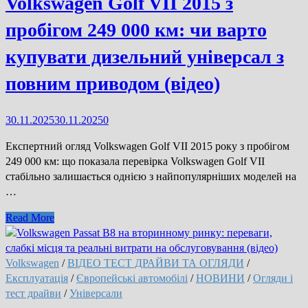
Volkswagen Golf VII 2015 з
Avant
пробігом 249 000 км: чи варто
e-
tron
купувати дизельний універсал з
повним приводом (відео)
30.11.2025
30.11.2025
0
Експертний огляд Volkswagen Golf VII 2015 року з пробігом
249 000 км: що показала перевірка Volkswagen Golf VII
стабільно залишається однією з найпопулярніших моделей на
…
Volkswagen
Read More
Golf
VII
2015
Volkswagen
/
ВІДЕО ТЕСТ ДРАЙВИ ТА ОГЛЯДИ
/
з
Експлуатація
/
Європейські автомобілі
/
НОВИНИ
/
Огляди і
пробігом
тест драйви
/
Універсали
249