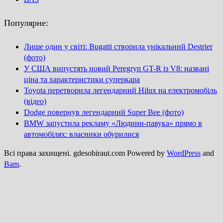
Популярне:
Лише один у світі: Bugatti створила унікальний Destrier
(фото)
У США випустять новий Peregryn GT-R із V8: названі
ціна та характеристики суперкара
Toyota перетворила легендарний Hilux на електромобіль
(відео)
Dodge повернув легендарний Super Bee (фото)
BMW запустила рекламу «Людини-павука» прямо в
автомобілях: власники обурилися
Всі права захищені. gdesobiraut.com Powered by
WordPress
and
Bam
.