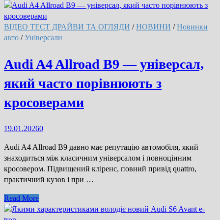
ВІДЕО ТЕСТ ДРАЙВИ ТА ОГЛЯДИ
/
НОВИНИ
/
Новинки
авто
/
Універсали
Audi A4 Allroad B9 — універсал,
який часто порівнюють з
кросоверами
19.01.2026
0
Audi A4 Allroad B9 давно має репутацію автомобіля, який
знаходиться між класичним універсалом і повноцінним
кросовером. Підвищений кліренс, повний привід quattro,
практичний кузов і при …
Audi
Read More
A4
Allroad