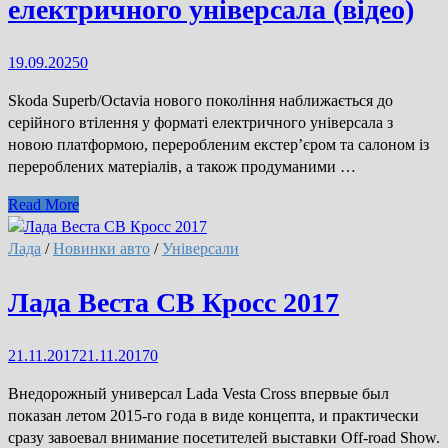
електричного універсала (відео)
(відео)
19.09.2025
0
Skoda Superb/Octavia нового покоління наближається до
серійного втілення у форматі електричного універсала з
новою платформою, переробленим екстер’єром та салоном із
перероблених матеріалів, а також продуманими …
Skoda
Read More
Superb/Octavia
нового
Лада
/
Новинки авто
/
Універсали
покоління:
перші
Лада Веста СВ Кросс 2017
деталі
про
21.11.2017
21.11.2017
0
дизайн,
інтер’єр
Внедорожный универсал Lada Vesta Cross впервые был
і
показан летом 2015-го года в виде концепта, и практически
технології
сразу завоевал внимание посетителей выставки Off-road Show.
електричного