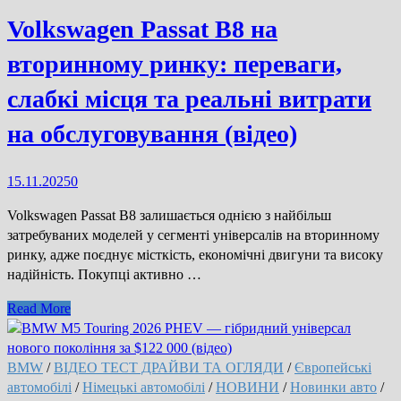
000
Volkswagen Passat B8 на
км:
вторинному ринку: переваги,
чи
варто
слабкі місця та реальні витрати
купувати
дизельний
на обслуговування (відео)
універсал
з
повним
15.11.2025
0
приводом
Volkswagen Passat B8 залишається однією з найбільш
(відео)
затребуваних моделей у сегменті універсалів на вторинному
ринку, адже поєднує місткість, економічні двигуни та високу
надійність. Покупці активно …
Volkswagen
Read More
Passat
B8
на
BMW
/
ВІДЕО ТЕСТ ДРАЙВИ ТА ОГЛЯДИ
/
Європейські
вторинному
автомобілі
/
Німецькі автомобілі
/
НОВИНИ
/
Новинки авто
/