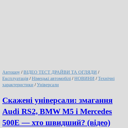
універсал
нового
покоління
за
$122
000
(відео)
Автошоу
/
ВІДЕО ТЕСТ ДРАЙВИ ТА ОГЛЯДИ
/
Експлуатація
/
Німецькі автомобілі
/
НОВИНИ
/
Технічні
характеристики
/
Універсали
Скажені універсали: змагання
Audi RS2, BMW M5 і Mercedes
500E — хто швидший? (відео)