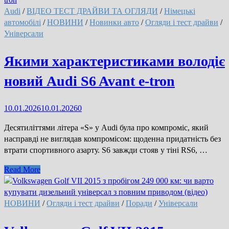
B9
Audi
/
ВІДЕО ТЕСТ ДРАЙВИ ТА ОГЛЯДИ
/
Німецькі
—
автомобілі
/
НОВИНИ
/
Новинки авто
/
Огляди і тест драйви
/
універсал,
Універсали
який
часто
Якими характеристиками володіє
порівнюють
новий Audi S6 Avant e-tron
з
кросоверами
10.01.2026
10.01.2026
0
Десятиліттями літера «S» у Audi була про компроміс, який
насправді не виглядав компромісом: щоденна придатність без
втрати спортивного азарту. S6 завжди стояв у тіні RS6, …
Якими
Read More
характеристиками
володіє
новий
НОВИНИ
/
Огляди і тест драйви
/
Поради
/
Універсали
Audi
S6