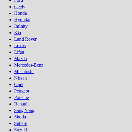
Ford
Geely
Honda
Hyundai
Infinity
Kia
Land Rover
Lexus
Lifan
Mazda
Mercedes-Benz
Mitsubishi
Nissan
Opel
Peugeot
Porsсhe
Renault
Sang Yong
Skoda
Subaru
Suzuki