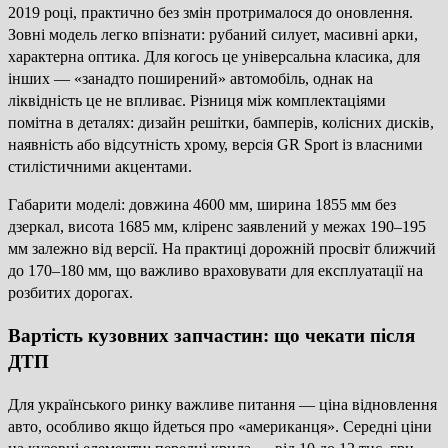
2019 році, практично без змін протрималося до оновлення.
Зовні модель легко впізнати: рубаний силует, масивні арки,
характерна оптика. Для когось це універсальна класика, для
інших — «занадто поширений» автомобіль, однак на
ліквідність це не впливає. Різниця між комплектаціями
помітна в деталях: дизайн решітки, бамперів, колісних дисків,
наявність або відсутність хрому, версія GR Sport із власними
стилістичними акцентами.
Габарити моделі: довжина 4600 мм, ширина 1855 мм без
дзеркал, висота 1685 мм, кліренс заявлений у межах 190–195
мм залежно від версії. На практиці дорожній просвіт ближчий
до 170–180 мм, що важливо враховувати для експлуатації на
розбитих дорогах.
Вартість кузовних запчастин: що чекати після
ДТП
Для українського ринку важливе питання — ціна відновлення
авто, особливо якщо йдеться про «американця». Середні ціни