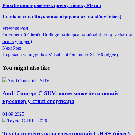
Porsche розширює електричну лінійку Macan
Як пікап сина Януковича відправився на війну (відео)
Previous
Previous Post
Навігація
post:
Оновлений Citroën Berlingo: універсальний мінівен для сім’ї та
записів
бізнесу (відео)
Next
Next Post
post:
Переваги та недоліки Mitsubishi Outlander XL V6 (відео)
You might also like
Audi Concept C SUV: яким може бути новий
кросовер у стилі спорткара
04.09.2025
Toyota презентувала електричний C-HR+ (відео)