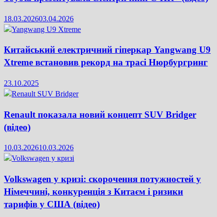
18.03.2026
03.04.2026
Китайський електричний гіперкар Yangwang U9
Xtreme встановив рекорд на трасі Нюрбургринг
23.10.2025
Renault показала новий концепт SUV Bridger
(відео)
10.03.2026
10.03.2026
Volkswagen у кризі: скорочення потужностей у
Німеччині, конкуренція з Китаєм і ризики
тарифів у США (відео)