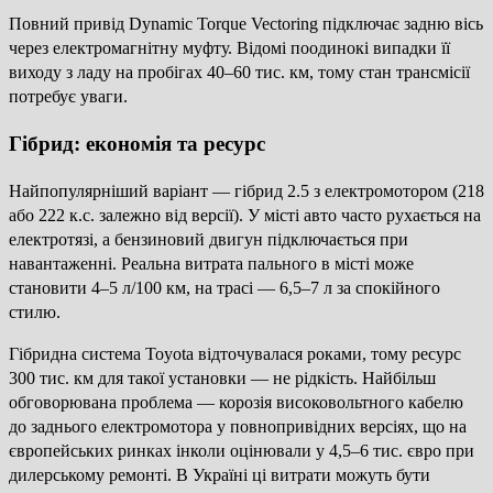
Повний привід Dynamic Torque Vectoring підключає задню вісь
через електромагнітну муфту. Відомі поодинокі випадки її
виходу з ладу на пробігах 40–60 тис. км, тому стан трансмісії
потребує уваги.
Гібрид: економія та ресурс
Найпопулярніший варіант — гібрид 2.5 з електромотором (218
або 222 к.с. залежно від версії). У місті авто часто рухається на
електротязі, а бензиновий двигун підключається при
навантаженні. Реальна витрата пального в місті може
становити 4–5 л/100 км, на трасі — 6,5–7 л за спокійного
стилю.
Гібридна система Toyota відточувалася роками, тому ресурс
300 тис. км для такої установки — не рідкість. Найбільш
обговорювана проблема — корозія високовольтного кабелю
до заднього електромотора у повнопривідних версіях, що на
європейських ринках інколи оцінювали у 4,5–6 тис. євро при
дилерському ремонті. В Україні ці витрати можуть бути