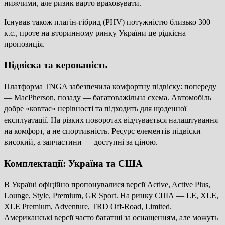
нижчими, але ризик варто враховувати.
Існував також плагін-гібрид (PHV) потужністю близько 300
к.с., проте на вторинному ринку України це рідкісна
пропозиція.
Підвіска та керованість
Платформа TNGA забезпечила комфортну підвіску: попереду
— MacPherson, позаду — багатоважільна схема. Автомобіль
добре «ковтає» нерівності та підходить для щоденної
експлуатації. На різких поворотах відчувається налаштування
на комфорт, а не спортивність. Ресурс елементів підвіски
високий, а запчастини — доступні за ціною.
Комплектації: Україна та США
В Україні офіційно пропонувалися версії Active, Active Plus,
Lounge, Style, Premium, GR Sport. На ринку США — LE, XLE,
XLE Premium, Adventure, TRD Off-Road, Limited.
Американські версії часто багатші за оснащенням, але можуть