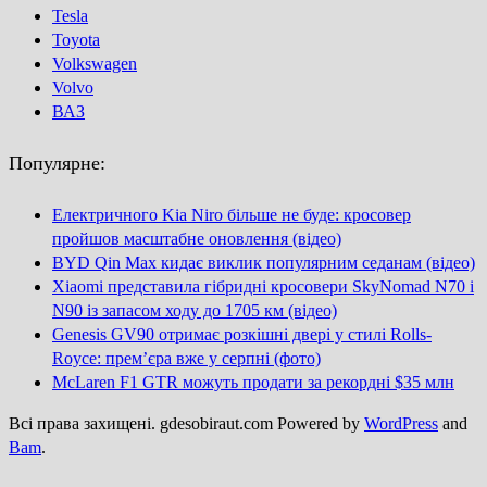
Tesla
Toyota
Volkswagen
Volvo
ВАЗ
Популярне:
Електричного Kia Niro більше не буде: кросовер
пройшов масштабне оновлення (відео)
BYD Qin Max кидає виклик популярним седанам (відео)
Xiaomi представила гібридні кросовери SkyNomad N70 і
N90 із запасом ходу до 1705 км (відео)
Genesis GV90 отримає розкішні двері у стилі Rolls-
Royce: прем’єра вже у серпні (фото)
McLaren F1 GTR можуть продати за рекордні $35 млн
Всі права захищені. gdesobiraut.com Powered by
WordPress
and
Bam
.