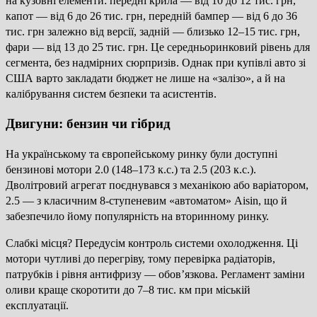
на кузовні елементи: передні крила — від 10 до 12 тис. грн,
капот — від 6 до 26 тис. грн, передній бампер — від 6 до 36
тис. грн залежно від версії, задній — близько 12–15 тис. грн,
фари — від 13 до 25 тис. грн. Це середньоринковий рівень для
сегмента, без надмірних сюрпризів. Однак при купівлі авто зі
США варто закладати бюджет не лише на «залізо», а й на
калібрування систем безпеки та асистентів.
Двигуни: бензин чи гібрид
На українському та європейському ринку були доступні
бензинові мотори 2.0 (148–173 к.с.) та 2.5 (203 к.с.).
Дволітровий агрегат поєднувався з механікою або варіатором,
2.5 — з класичним 8-ступеневим «автоматом» Aisin, що й
забезпечило йому популярність на вторинному ринку.
Слабкі місця? Передусім контроль системи охолодження. Ці
мотори чутливі до перегріву, тому перевірка радіаторів,
патрубків і рівня антифризу — обов’язкова. Регламент заміни
оливи краще скоротити до 7–8 тис. км при міській
експлуатації.