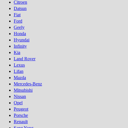
Citroen
Datsun
Fiat
Ford
Geely
Honda
Hyundai
Infinity
Kia
Land Rover
Lexus
Lifan
Mazda
Mercedes-Benz
Mitsubishi
Nissan
Opel
Peugeot
Porsсhe
Renault
Sang Yong