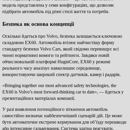
модель представлена у семи конфігураціях, що дозволяє
підібрати автомобіль під різні стилі життя та потреби.
Безпека як основа концепції
Оскільки йдеться про Volvo, безпека залишається ключовою
складовою EX60. Автомобіль втілює найчистішу форму
стандарту безпеки Volvo Cars, який свідомо перевищує всі
чинні нормативні вимоги та рейтинги. Завдяки новій
обчислювальній платформі HuginCore, EX60 у режимі
реального часу аналізує навколишнє середовище,
використовуючи широкий спектр датчиків, камер і радарів.
«Bringing together our most advanced safety technologies, the
EX60 is Volvo’s most forward-thinking car to date», — йдеться у
презентаційних матеріалах компанії.
У разі виявлення потенційного зіткнення автомобіль
самостійно визначає найбезпечніший сценарій дій. Це може
бути автоматичне екстрене кермування для об’їзду перешкоди
або інтенсивне гальмування. Система здатна реагувати,