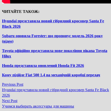
ЧИТАЙТЕ ТАКОЖ:
Hyundai представила новий гібридний кросовер Santa Fe
Black 2026
Subaru оновила Forester: що пропонує модель 2026 року
(відео)
Toyota офіційно представила нове покоління пікапа Toyota
Hilux
Honda представила оновлений Honda Fit 2026
Кому підійде Fiat 500 1.4 на механічній коробці передач
Previous
Previous Post
Навігація
post:
Hyundai представила новий гібридний кросовер Santa Fe Black
записів
2026
Next
Next Post
post:
Учимся выбирать аксессуары для машины