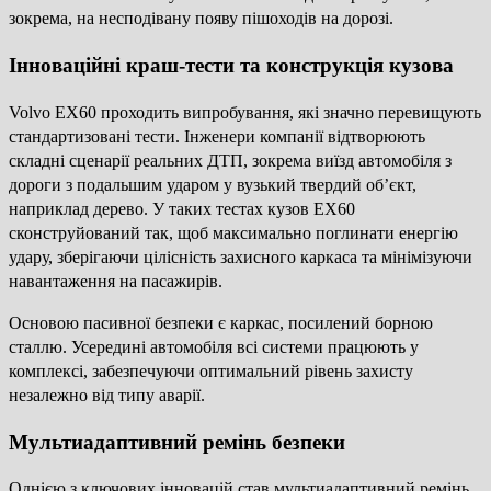
зокрема, на несподівану появу пішоходів на дорозі.
Інноваційні краш-тести та конструкція кузова
Volvo EX60 проходить випробування, які значно перевищують
стандартизовані тести. Інженери компанії відтворюють
складні сценарії реальних ДТП, зокрема виїзд автомобіля з
дороги з подальшим ударом у вузький твердий об’єкт,
наприклад дерево. У таких тестах кузов EX60
сконструйований так, щоб максимально поглинати енергію
удару, зберігаючи цілісність захисного каркаса та мінімізуючи
навантаження на пасажирів.
Основою пасивної безпеки є каркас, посилений борною
сталлю. Усередині автомобіля всі системи працюють у
комплексі, забезпечуючи оптимальний рівень захисту
незалежно від типу аварії.
Мультиадаптивний ремінь безпеки
Однією з ключових інновацій став мультиадаптивний ремінь