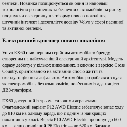
безпеки. Новинка позиціонується як один із найбільш
технологічно розвинених та безпечних автомобілів на ринку,
поєднуючи електричну платформу нового покоління,
штучний інтелект і десятиліття досвіду Volvo у сфері пасивної
та активної безпеки.
Електричний кросовер нового покоління
Volvo EX60 став першим серійним автомобілем бренду,
створеним на найсучаснішій електричній архітектурі. Модель
одразу дебютує у кількох виконаннях, включно з версією Cross
Country, орієнтованою на активний спосіб життя та
експлуатацію поза асфальтом. Автомобіль розроблявся з нуля
як електромобіль, без компромісів, пов’язаних із адаптацією
ДВЗ-платформ.
EX60 доступний із трьома силовими агрегатами.
Флагманський варіант P12 AWD Electric забезпечує запас ходу
до 810 км на одному заряді, що є одним із найкращих
показників у класі. Версія P10 AWD Electric пропонує до 660
км, а задньопривідний P6 Electric — до 620 км. Загалом