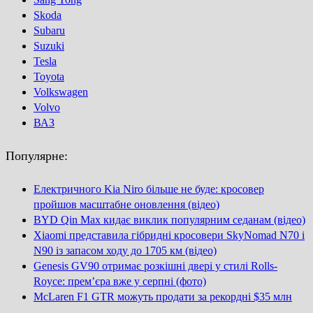
Skoda
Subaru
Suzuki
Tesla
Toyota
Volkswagen
Volvo
ВАЗ
Популярне:
Електричного Kia Niro більше не буде: кросовер
пройшов масштабне оновлення (відео)
BYD Qin Max кидає виклик популярним седанам (відео)
Xiaomi представила гібридні кросовери SkyNomad N70 і
N90 із запасом ходу до 1705 км (відео)
Genesis GV90 отримає розкішні двері у стилі Rolls-
Royce: прем’єра вже у серпні (фото)
McLaren F1 GTR можуть продати за рекордні $35 млн