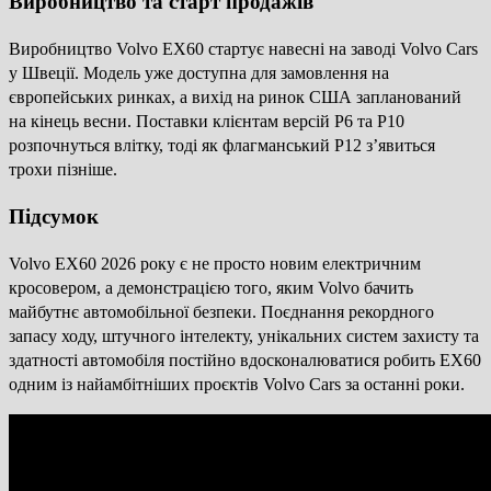
Виробництво та старт продажів
Виробництво Volvo EX60 стартує навесні на заводі Volvo Cars
у Швеції. Модель уже доступна для замовлення на
європейських ринках, а вихід на ринок США запланований
на кінець весни. Поставки клієнтам версій P6 та P10
розпочнуться влітку, тоді як флагманський P12 з’явиться
трохи пізніше.
Підсумок
Volvo EX60 2026 року є не просто новим електричним
кросовером, а демонстрацією того, яким Volvo бачить
майбутнє автомобільної безпеки. Поєднання рекордного
запасу ходу, штучного інтелекту, унікальних систем захисту та
здатності автомобіля постійно вдосконалюватися робить EX60
одним із найамбітніших проєктів Volvo Cars за останні роки.