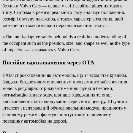
безпеки Volvo Cars — перше у світі серійне рішення такого
типу. Система в режимі реального часу аналізує положення,
розмір і статуру пасажира, а також характер зіткнення, щоб
забезпечити максимально персоналізований захист.
«The multi-adaptive safety belt builds a real-time understanding of
the occupant such as the position, size, and shape as well as the type
of impact», — зазначають у Volvo Cars.
Постійне вдосконалення через OTA
EX60 спроєктований як автомобіль, що з часом стає кращим.
Завдяки бездротовим оновленням програмного забезпечення
модель регулярно отримуватиме нові функції безпеки,
оптимізацію запасу ходу, швидше заряджання та онші
вдосконалення без відвідування сервісного центру. Штучний
інтелект і центральний обчислювальний модуль працюють у
фоновому режимі, формуючи інтуїтивну та впевнену
поведінку автомобіля на дорозі.