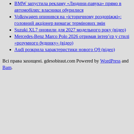
BMW запустила рекламу «Людини-павука» прямо в
автомобілях: власники обурилися
Volkswagen опинився на «історичному роздоріжжі»:
головний акціонер вимагає термінових змін
Suzuki XL7 оновили для 2027 модельного року (відео)
Mercedes-Benz Marco Polo 2026 отримав інтер’єр у стилі
«розумного будинку» (відео)
Audi розкрила характеристики нового Q9 (відео)
Всі права захищені. gdesobiraut.com Powered by
WordPress
and
Bam
.