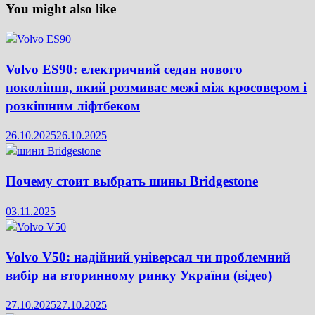
You might also like
Volvo ES90: електричний седан нового
покоління, який розмиває межі між кросовером і
розкішним ліфтбеком
26.10.2025
26.10.2025
Почему стоит выбрать шины Bridgestone
03.11.2025
Volvo V50: надійний універсал чи проблемний
вибір на вторинному ринку України (відео)
27.10.2025
27.10.2025