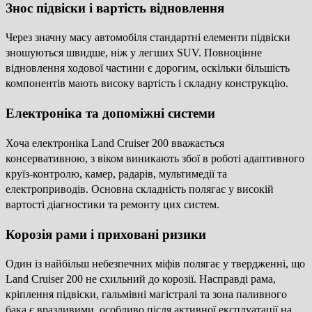
Знос підвіски і вартість відновлення
Через значну масу автомобіля стандартні елементи підвіски
зношуються швидше, ніж у легших SUV. Повноцінне
відновлення ходової частини є дорогим, оскільки більшість
компонентів мають високу вартість і складну конструкцію.
Електроніка та допоміжні системи
Хоча електроніка Land Cruiser 200 вважається
консервативною, з віком виникають збої в роботі адаптивного
круїз-контролю, камер, радарів, мультимедії та
електроприводів. Основна складність полягає у високій
вартості діагностики та ремонту цих систем.
Корозія рами і приховані ризики
Один із найбільш небезпечних міфів полягає у твердженні, що
Land Cruiser 200 не схильний до корозії. Насправді рама,
кріплення підвіски, гальмівні магістралі та зона паливного
бака є вразливими, особливо після активної експлуатації на