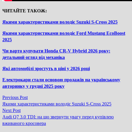
ЧИТАЙТЕ ТАКОЖ:
Якими характеристиками володіє Suzuki S-Cross 2025
Якими характеристиками володіє Ford Mustang EcoBoost
2025
Чи варто купувати Honda CR-V Hybrid 2026 року:
детальний огляд від механіка
Які автомобілі зростуть в ціні у 2026 році
Електрокари стали основою продажів на українському
авторинку у грудні 2025 року
Previous
Previous Post
Навігація
post:
Якими характеристиками володіє Suzuki S-Cross 2025
записів
Next
Next Post
post:
Audi Q7 3.0 TDI: на що звернути увагу перед купівлею
вживаного кросовера