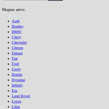
Марки авто:
Audi
Bentley
BMW
Chery
Chevrolet
Citroen
Datsun
Fiat
Ford
Geely
Honda
Hyundai
Infinity
Kia
Land Rover
Lexus
Lifan