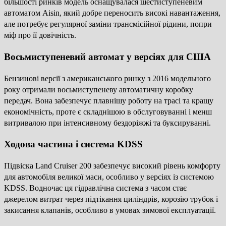
більшості ринків модель оснащувалася шестиступеневим
автоматом Aisin, який добре переносить високі навантаження,
але потребує регулярної заміни трансмісійної рідини, попри
міф про її довічність.
Восьмиступеневий автомат у версіях для США
Бензинові версії з американського ринку з 2016 модельного
року отримали восьмиступеневу автоматичну коробку
передач. Вона забезпечує плавнішу роботу на трасі та кращу
економічність, проте є складнішою в обслуговуванні і менш
витривалою при інтенсивному бездоріжжі та буксируванні.
Ходова частина і система KDSS
Підвіска Land Cruiser 200 забезпечує високий рівень комфорту
для автомобіля великої маси, особливо у версіях із системою
KDSS. Водночас ця гідравлічна система з часом стає
джерелом витрат через підтікання циліндрів, корозію трубок і
закисання клапанів, особливо в умовах зимової експлуатації.