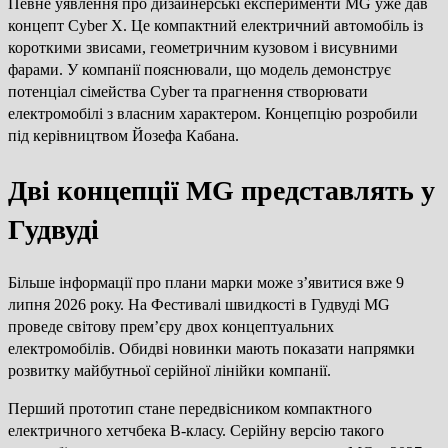
Певне уявлення про дизайнерські експерименти MG уже дав
концепт Cyber X. Це компактний електричний автомобіль із
короткими звисами, геометричним кузовом і висувними
фарами. У компанії пояснювали, що модель демонструє
потенціал сімейства Cyber та прагнення створювати
електромобілі з власним характером. Концепцію розробили
під керівництвом Йозефа Кабана.
Дві концепції MG представлять у
Гудвуді
Більше інформації про плани марки може з’явитися вже 9
липня 2026 року. На Фестивалі швидкості в Гудвуді MG
проведе світову прем’єру двох концептуальних
електромобілів. Обидві новинки мають показати напрямки
розвитку майбутньої серійної лінійки компанії.
Перший прототип стане передвісником компактного
електричного хетчбека B-класу. Серійну версію такого