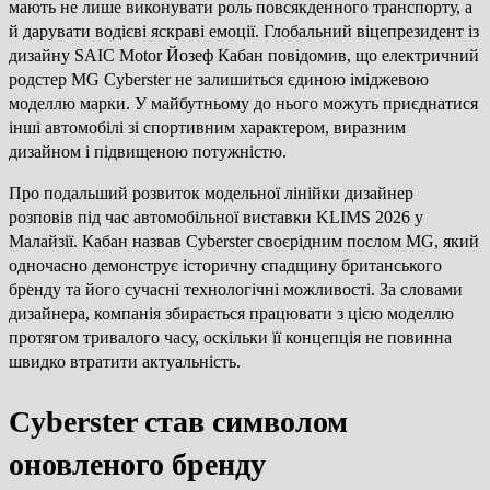
мають не лише виконувати роль повсякденного транспорту, а
й дарувати водієві яскраві емоції. Глобальний віцепрезидент із
дизайну SAIC Motor Йозеф Кабан повідомив, що електричний
родстер MG Cyberster не залишиться єдиною іміджевою
моделлю марки. У майбутньому до нього можуть приєднатися
інші автомобілі зі спортивним характером, виразним
дизайном і підвищеною потужністю.
Про подальший розвиток модельної лінійки дизайнер
розповів під час автомобільної виставки KLIMS 2026 у
Малайзії. Кабан назвав Cyberster своєрідним послом MG, який
одночасно демонструє історичну спадщину британського
бренду та його сучасні технологічні можливості. За словами
дизайнера, компанія збирається працювати з цією моделлю
протягом тривалого часу, оскільки її концепція не повинна
швидко втратити актуальність.
Cyberster став символом
оновленого бренду