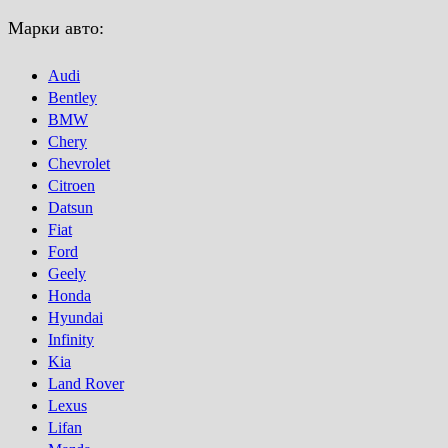
Марки авто:
Audi
Bentley
BMW
Chery
Chevrolet
Citroen
Datsun
Fiat
Ford
Geely
Honda
Hyundai
Infinity
Kia
Land Rover
Lexus
Lifan