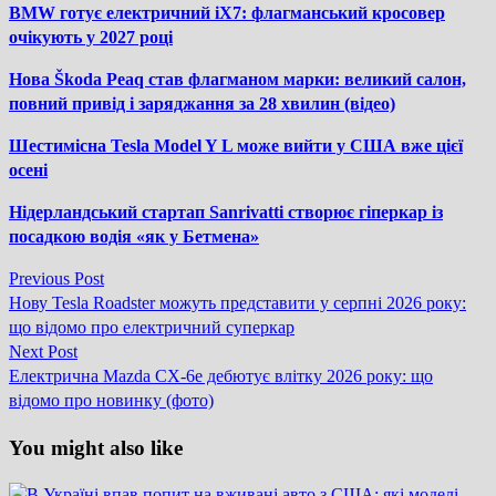
BMW готує електричний iX7: флагманський кросовер
очікують у 2027 році
Нова Škoda Peaq став флагманом марки: великий салон,
повний привід і заряджання за 28 хвилин (відео)
Шестимісна Tesla Model Y L може вийти у США вже цієї
осені
Нідерландський стартап Sanrivatti створює гіперкар із
посадкою водія «як у Бетмена»
Previous
Previous Post
Навігація
post:
Нову Tesla Roadster можуть представити у серпні 2026 року:
записів
що відомо про електричний суперкар
Next
Next Post
post:
Електрична Mazda CX-6e дебютує влітку 2026 року: що
відомо про новинку (фото)
You might also like