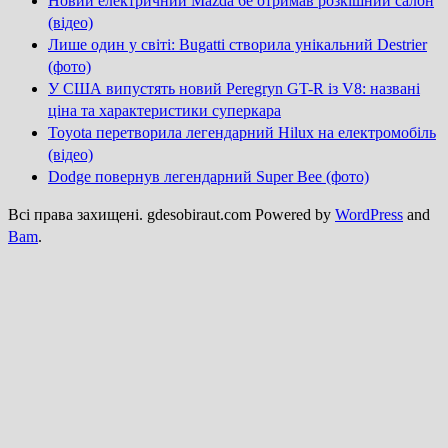
Новий електричний Mazda 6e отримав розкішний салон
(відео)
Лише один у світі: Bugatti створила унікальний Destrier
(фото)
У США випустять новий Peregryn GT-R із V8: названі
ціна та характеристики суперкара
Toyota перетворила легендарний Hilux на електромобіль
(відео)
Dodge повернув легендарний Super Bee (фото)
Всі права захищені. gdesobiraut.com Powered by
WordPress
and
Bam
.