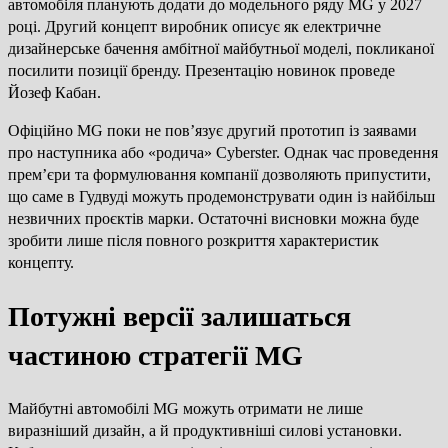
автомобіля планують додати до модельного ряду MG у 2027
році. Другий концепт виробник описує як електричне
дизайнерське бачення амбітної майбутньої моделі, покликаної
посилити позиції бренду. Презентацію новинок проведе
Йозеф Кабан.
Офіційно MG поки не пов’язує другий прототип із заявами
про наступника або «родича» Cyberster. Однак час проведення
прем’єри та формулювання компанії дозволяють припустити,
що саме в Гудвуді можуть продемонструвати один із найбільш
незвичних проєктів марки. Остаточні висновки можна буде
зробити лише після повного розкриття характеристик
концепту.
Потужні версії залишаться
частиною стратегії MG
Майбутні автомобілі MG можуть отримати не лише
виразніший дизайн, а й продуктивніші силові установки.