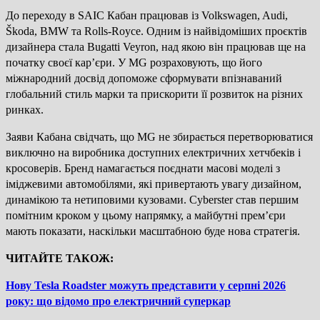
До переходу в SAIC Кабан працював із Volkswagen, Audi,
Škoda, BMW та Rolls-Royce. Одним із найвідоміших проєктів
дизайнера стала Bugatti Veyron, над якою він працював ще на
початку своєї кар’єри. У MG розраховують, що його
міжнародний досвід допоможе сформувати впізнаваний
глобальний стиль марки та прискорити її розвиток на різних
ринках.
Заяви Кабана свідчать, що MG не збирається перетворюватися
виключно на виробника доступних електричних хетчбеків і
кросоверів. Бренд намагається поєднати масові моделі з
іміджевими автомобілями, які привертають увагу дизайном,
динамікою та нетиповими кузовами. Cyberster став першим
помітним кроком у цьому напрямку, а майбутні прем’єри
мають показати, наскільки масштабною буде нова стратегія.
ЧИТАЙТЕ ТАКОЖ:
Нову Tesla Roadster можуть представити у серпні 2026
року: що відомо про електричний суперкар