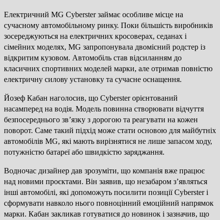
Електричний MG Cyberster займає особливе місце на
сучасному автомобільному ринку. Поки більшість виробників
зосереджуються на електричних кросоверах, седанах і
сімейних моделях, MG запропонувала двомісний родстер із
відкритим кузовом. Автомобіль став відсиланням до
класичних спортивних моделей марки, але отримав повністю
електричну силову установку та сучасне оснащення.
Йозеф Кабан наголосив, що Cyberster орієнтований
насамперед на водія. Модель повинна створювати відчуття
безпосереднього зв’язку з дорогою та реагувати на кожен
поворот. Саме такий підхід може стати основою для майбутніх
автомобілів MG, які мають вирізнятися не лише запасом ходу,
потужністю батареї або швидкістю заряджання.
Водночас дизайнер дав зрозуміти, що компанія вже працює
над новими проєктами. Він заявив, що незабаром з’являться
інші автомобілі, які допоможуть посилити позиції Cyberster і
сформувати навколо нього повноцінний емоційний напрямок
марки. Кабан закликав готуватися до новинок і зазначив, що