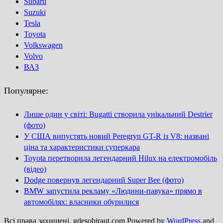
Subaru
Suzuki
Tesla
Toyota
Volkswagen
Volvo
ВАЗ
Популярне:
Лише один у світі: Bugatti створила унікальний Destrier
(фото)
У США випустять новий Peregryn GT-R із V8: названі
ціна та характеристики суперкара
Toyota перетворила легендарний Hilux на електромобіль
(відео)
Dodge повернув легендарний Super Bee (фото)
BMW запустила рекламу «Людини-павука» прямо в
автомобілях: власники обурилися
Всі права захищені. gdesobiraut.com Powered by
WordPress
and