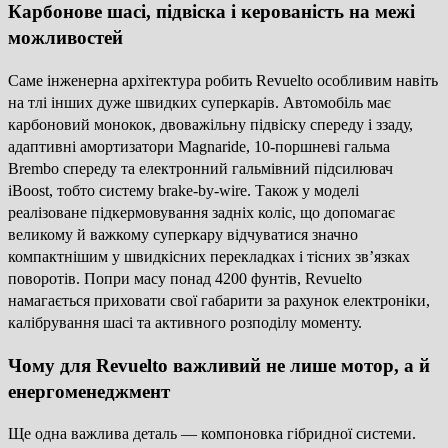
Карбонове шасі, підвіска і керованість на межі
можливостей
Саме інженерна архітектура робить Revuelto особливим навіть
на тлі інших дуже швидких суперкарів. Автомобіль має
карбоновий монокок, двоважільну підвіску спереду і ззаду,
адаптивні амортизатори Magnaride, 10-поршневі гальма
Brembo спереду та електронний гальмівний підсилювач
iBoost, тобто систему brake-by-wire. Також у моделі
реалізоване підкермовування задніх коліс, що допомагає
великому й важкому суперкару відчуватися значно
компактнішим у швидкісних перекладках і тісних зв’язках
поворотів. Попри масу понад 4200 фунтів, Revuelto
намагається приховати свої габарити за рахунок електроніки,
калібрування шасі та активного розподілу моменту.
Чому для Revuelto важливий не лише мотор, а й
енергоменеджмент
Ще одна важлива деталь — компоновка гібридної системи.