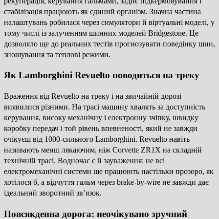
рекуперація, керування гальмами, заднє підкермовування і
стабілізація працюють як єдиний організм. Значна частина
налаштувань робилася через симулятори й віртуальні моделі, у
тому числі із залученням шинних моделей Bridgestone. Це
дозволяло ще до реальних тестів прогнозувати поведінку шин,
зношування та теплові режими.
Як Lamborghini Revuelto поводиться на треку
Враження від Revuelto на треку і на звичайній дорозі
виявилися різними. На трасі машину хвалять за доступність
керування, високу механічну і електронну зчіпку, швидку
коробку передач і той рівень впевненості, який не завжди
очікуєш від 1000-сильного Lamborghini. Revuelto навіть
називають менш лякаючим, ніж Corvette ZR1X на складній
технічній трасі. Водночас є й зауваження: не всі
електромеханічні системи ще працюють настільки прозоро, як
хотілося б, а відчуття гальм через brake-by-wire не завжди дає
ідеальний зворотний зв’язок.
Повсякденна дорога: неочікувано зручний