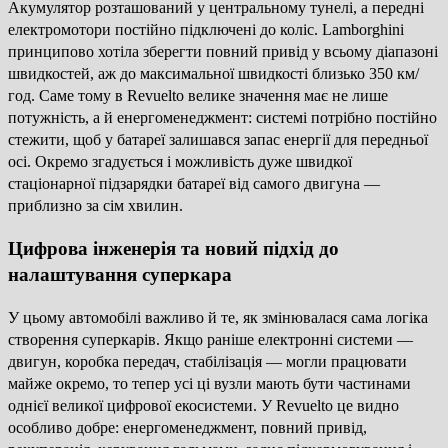
Акумулятор розташований у центральному тунелі, а передні
електромотори постійно підключені до коліс. Lamborghini
принципово хотіла зберегти повний привід у всьому діапазоні
швидкостей, аж до максимальної швидкості близько 350 км/
год. Саме тому в Revuelto велике значення має не лише
потужність, а й енергоменеджмент: системі потрібно постійно
стежити, щоб у батареї залишався запас енергії для передньої
осі. Окремо згадується і можливість дуже швидкої
стаціонарної підзарядки батареї від самого двигуна —
приблизно за сім хвилин.
Цифрова інженерія та новий підхід до
налаштування суперкара
У цьому автомобілі важливо й те, як змінювалася сама логіка
створення суперкарів. Якщо раніше електронні системи —
двигун, коробка передач, стабілізація — могли працювати
майже окремо, то тепер усі ці вузли мають бути частинами
однієї великої цифрової екосистеми. У Revuelto це видно
особливо добре: енергоменеджмент, повний привід,