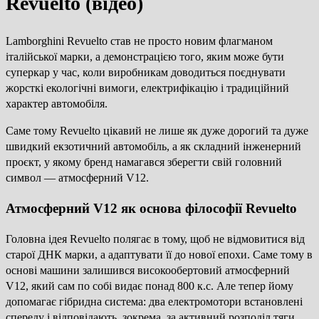
Revuelto (відео)
Lamborghini Revuelto став не просто новим флагманом
італійської марки, а демонстрацією того, яким може бути
суперкар у час, коли виробникам доводиться поєднувати
жорсткі екологічні вимоги, електрифікацію і традиційний
характер автомобіля.
Саме тому Revuelto цікавий не лише як дуже дорогий та дуже
швидкий екзотичний автомобіль, а як складний інженерний
проєкт, у якому бренд намагався зберегти свій головний
символ — атмосферний V12.
Атмосферний V12 як основа філософії Revuelto
Головна ідея Revuelto полягає в тому, щоб не відмовитися від
старої ДНК марки, а адаптувати її до нової епохи. Саме тому в
основі машини залишився високообертовий атмосферний
V12, який сам по собі видає понад 800 к.с. Але тепер йому
допомагає гібридна система: два електромотори встановлені
спереду і відповідають, зокрема, за активний розподіл тяги