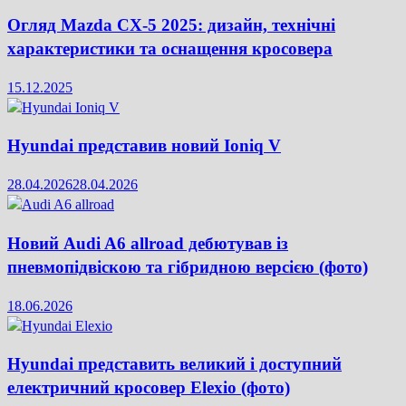
Огляд Mazda CX-5 2025: дизайн, технічні
характеристики та оснащення кросовера
15.12.2025
Hyundai представив новий Ioniq V
28.04.2026
28.04.2026
Новий Audi A6 allroad дебютував із
пневмопідвіскою та гібридною версією (фото)
18.06.2026
Hyundai представить великий і доступний
електричний кросовер Elexio (фото)