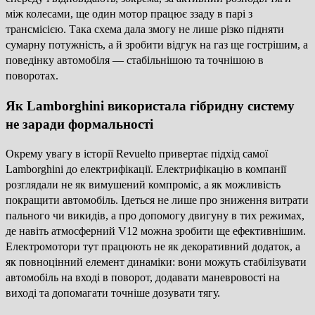
між колесами, ще один мотор працює ззаду в парі з
трансмісією. Така схема дала змогу не лише різко підняти
сумарну потужність, а й зробити відгук на газ ще гострішим, а
поведінку автомобіля — стабільнішою та точнішою в
поворотах.
Як Lamborghini використала гібридну систему
не заради формальності
Окрему увагу в історії Revuelto привертає підхід самої
Lamborghini до електрифікації. Електрифікацію в компанії
розглядали не як вимушений компроміс, а як можливість
покращити автомобіль. Ідеться не лише про зниження витрати
пального чи викидів, а про допомогу двигуну в тих режимах,
де навіть атмосферний V12 можна зробити ще ефективнішим.
Електромотори тут працюють не як декоративний додаток, а
як повноцінний елемент динаміки: вони можуть стабілізувати
автомобіль на вході в поворот, додавати маневровості на
виході та допомагати точніше дозувати тягу.