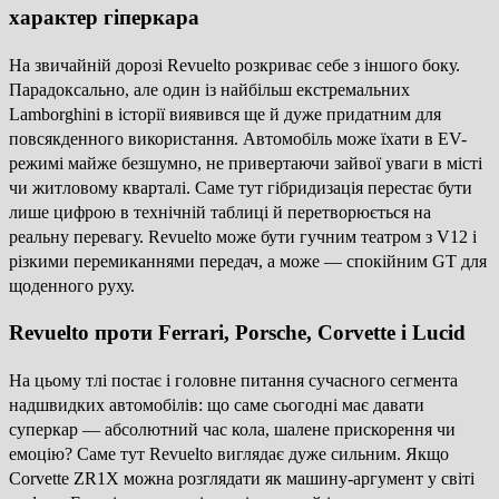
характер гіперкара
На звичайній дорозі Revuelto розкриває себе з іншого боку.
Парадоксально, але один із найбільш екстремальних
Lamborghini в історії виявився ще й дуже придатним для
повсякденного використання. Автомобіль може їхати в EV-
режимі майже безшумно, не привертаючи зайвої уваги в місті
чи житловому кварталі. Саме тут гібридизація перестає бути
лише цифрою в технічній таблиці й перетворюється на
реальну перевагу. Revuelto може бути гучним театром з V12 і
різкими перемиканнями передач, а може — спокійним GT для
щоденного руху.
Revuelto проти Ferrari, Porsche, Corvette і Lucid
На цьому тлі постає і головне питання сучасного сегмента
надшвидких автомобілів: що саме сьогодні має давати
суперкар — абсолютний час кола, шалене прискорення чи
емоцію? Саме тут Revuelto виглядає дуже сильним. Якщо
Corvette ZR1X можна розглядати як машину-аргумент у світі