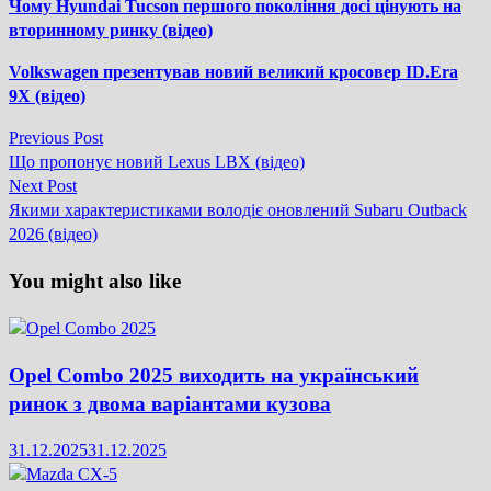
Чому Hyundai Tucson першого покоління досі цінують на
вторинному ринку (відео)
Volkswagen презентував новий великий кросовер ID.Era
9X (відео)
Previous
Previous Post
Навігація
post:
Що пропонує новий Lexus LBX (відео)
записів
Next
Next Post
post:
Якими характеристиками володіє оновлений Subaru Outback
2026 (відео)
You might also like
Opel Combo 2025 виходить на український
ринок з двома варіантами кузова
31.12.2025
31.12.2025