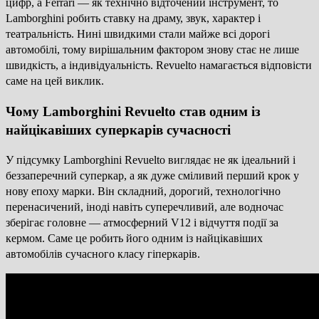
цифр, а Ferrari — як технічно відточений інструмент, то
Lamborghini робить ставку на драму, звук, характер і
театральність. Нині швидкими стали майже всі дорогі
автомобілі, тому вирішальним фактором знову стає не лише
швидкість, а індивідуальність. Revuelto намагається відповісти
саме на цей виклик.
Чому Lamborghini Revuelto став одним із
найцікавіших суперкарів сучасності
У підсумку Lamborghini Revuelto виглядає не як ідеальний і
беззаперечний суперкар, а як дуже сміливий перший крок у
нову епоху марки. Він складний, дорогий, технологічно
перенасичений, іноді навіть суперечливий, але водночас
зберігає головне — атмосферний V12 і відчуття події за
кермом. Саме це робить його одним із найцікавіших
автомобілів сучасного класу гіперкарів.