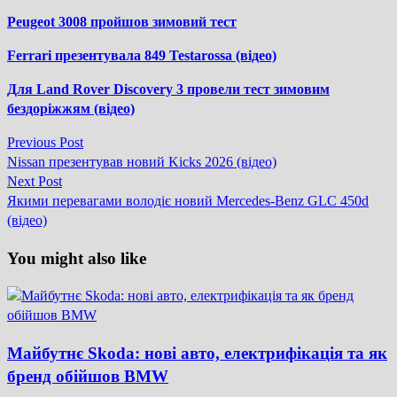
Peugeot 3008 пройшов зимовий тест
Ferrari презентувала 849 Testarossa (відео)
Для Land Rover Discovery 3 провели тест зимовим
бездоріжжям (відео)
Previous
Previous Post
Навігація
post:
Nissan презентував новий Kicks 2026 (відео)
записів
Next
Next Post
post:
Якими перевагами володіє новий Mercedes-Benz GLC 450d
(відео)
You might also like
Майбутнє Skoda: нові авто, електрифікація та як
бренд обійшов BMW