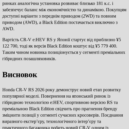
ринках аналогічна установка розвиває близько 181 к.с. і
забезпечує баланс між економічністю та динамікою. Покупцям
доступні варіанти з переднім приводом (2WD) та повним
приводом (AWD), а Black Edition постачається виключно з
AWD.
Вартість CR-V e:HEV RS у Японії стартує від приблизно ¥5
122 700, тоді як версія Black Edition коштує від ¥5 779 400.
Таким чином новинка позиціонується у сегменті преміальних
гібридних позашляховиків.
Висновок
Honda CR-V RS 2026 року демонструє новий етап розвитку
популярної моделі. Повернення на японський ринок із
гібридною технологією e:HEV, спортивною версією RS та
преміальною Black Edition свідчить про прагнення бренду
зміцнити позиції у сегменті сучасних кросоверів. Поєднання
виразного екстер’єру, технологічного інтер’єру та
практичного багажника робить новий CR-V одним із