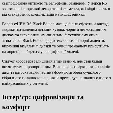
світлодіодною оптикою та рельєфним бампером. У версії RS
застосовані спортивні декоративні елементи, які відрізняють її
від стандартних комплектацій на інших ринках.
Версія e:HEV RS Black Edition має ще більш ефектний вигляд
завдяки затемненим деталям кузова, чорним легкосплавним
дискам та ексклюзивним акцентам. У технічному описі
зазначено: “Black Edition: додає ексклюзивні чорні акценти,
виразніші візуальні підказки та більш преміальну присутність
на дорозі”, — йдеться у специфікації моделі.
Силует кросовера залишився впізнаваним, але став більш
витягнутим і пропорційним. Великі колісні арки, плавна лінія
даху та широка задня частина формують образ сучасного
гібридного позашляховика, який претендує на звання одного з
найкрасивіших у сегменті.
Інтер’єр: цифровізація та
комфорт