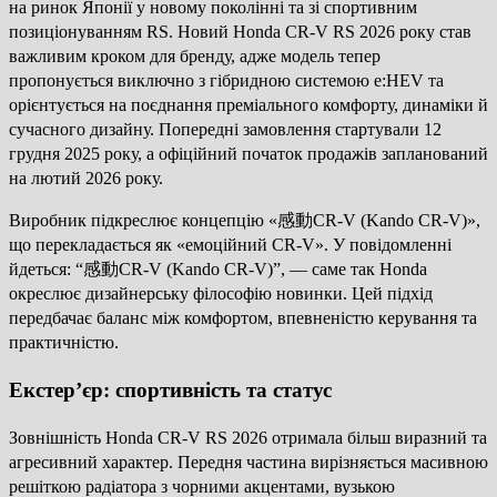
на ринок Японії у новому поколінні та зі спортивним
позиціонуванням RS. Новий Honda CR-V RS 2026 року став
важливим кроком для бренду, адже модель тепер
пропонується виключно з гібридною системою e:HEV та
орієнтується на поєднання преміального комфорту, динаміки й
сучасного дизайну. Попередні замовлення стартували 12
грудня 2025 року, а офіційний початок продажів запланований
на лютий 2026 року.
Виробник підкреслює концепцію «感動CR-V (Kando CR-V)»,
що перекладається як «емоційний CR-V». У повідомленні
йдеться: “感動CR-V (Kando CR-V)”, — саме так Honda
окреслює дизайнерську філософію новинки. Цей підхід
передбачає баланс між комфортом, впевненістю керування та
практичністю.
Екстер’єр: спортивність та статус
Зовнішність Honda CR-V RS 2026 отримала більш виразний та
агресивний характер. Передня частина вирізняється масивною
решіткою радіатора з чорними акцентами, вузькою