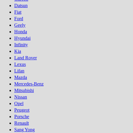
Datsun
Fiat
Ford
Geely
Honda
Hyundai
Infinity
Kia
Land Rover
Lexus
Lifan
Mazda
Mercedes-Benz
Mitsubishi
Nissan
Opel
Peugeot
Porsсhe
Renault
Sang Yong