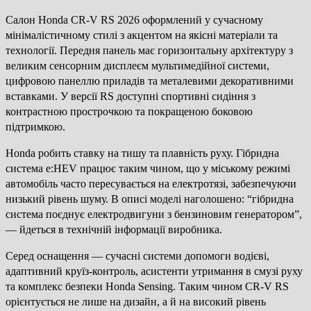
Салон Honda CR-V RS 2026 оформлений у сучасному
мінімалістичному стилі з акцентом на якісні матеріали та
технології. Передня панель має горизонтальну архітектуру з
великим сенсорним дисплеєм мультимедійної системи,
цифровою панеллю приладів та металевими декоративними
вставками. У версії RS доступні спортивні сидіння з
контрастною прострочкою та покращеною боковою
підтримкою.
Honda робить ставку на тишу та плавність руху. Гібридна
система e:HEV працює таким чином, що у міському режимі
автомобіль часто пересувається на електротязі, забезпечуючи
низький рівень шуму. В описі моделі наголошено: “гібридна
система поєднує електродвигуни з бензиновим генератором”,
— йдеться в технічній інформації виробника.
Серед оснащення — сучасні системи допомоги водієві,
адаптивний круїз-контроль, асистенти утримання в смузі руху
та комплекс безпеки Honda Sensing. Таким чином CR-V RS
орієнтується не лише на дизайн, а й на високий рівень