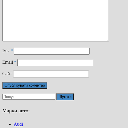
Ім'я
*
Email
*
Сайт
Пошук:
Марки авто:
Audi