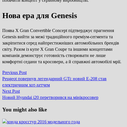
побачити концепт у серійному виробництві.
Нова ера для Genesis
Поява X Gran Convertible Concept підтверджує прагнення
Genesis вийти за межі традиційного преміум-сегмента та
закріпитися серед найпрестижніших автомобільних брендів
світу. Разом із купе X Gran Coupe та іншими концептами
компанія демонструє готовність створювати не лише
комфортні седани та кросовери, а й справжні автомобілі мрії.
Previous
Previous Post
Навігація
post:
Peugeot повернув легендарний GTi: новий E-208 став
записів
електричним хот-хетчем
Next
Next Post
post:
Новий Hyundai i20 перетворився на мінікросовер
You might also like