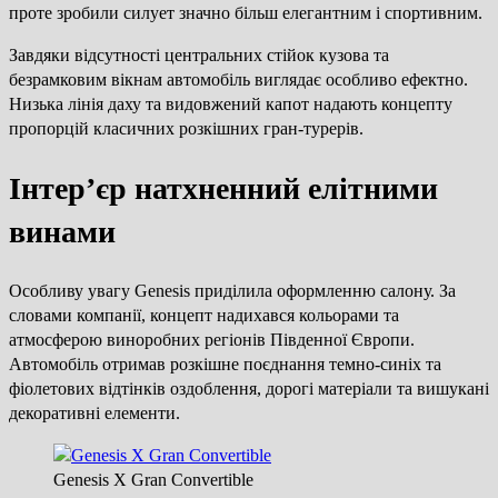
проте зробили силует значно більш елегантним і спортивним.
Завдяки відсутності центральних стійок кузова та
безрамковим вікнам автомобіль виглядає особливо ефектно.
Низька лінія даху та видовжений капот надають концепту
пропорцій класичних розкішних гран-турерів.
Інтер’єр натхненний елітними
винами
Особливу увагу Genesis приділила оформленню салону. За
словами компанії, концепт надихався кольорами та
атмосферою виноробних регіонів Південної Європи.
Автомобіль отримав розкішне поєднання темно-синіх та
фіолетових відтінків оздоблення, дорогі матеріали та вишукані
декоративні елементи.
Genesis X Gran Convertible