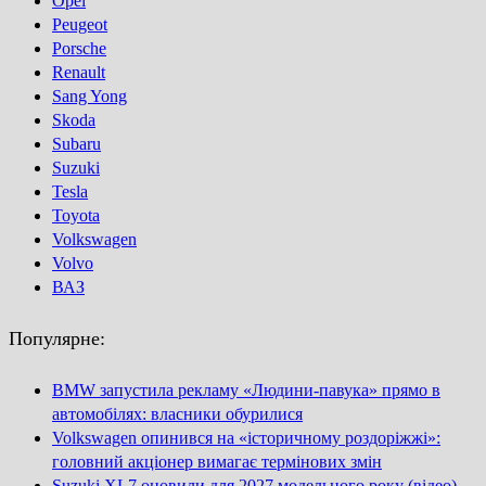
Opel
Peugeot
Porsсhe
Renault
Sang Yong
Skoda
Subaru
Suzuki
Tesla
Toyota
Volkswagen
Volvo
ВАЗ
Популярне:
BMW запустила рекламу «Людини-павука» прямо в
автомобілях: власники обурилися
Volkswagen опинився на «історичному роздоріжжі»:
головний акціонер вимагає термінових змін
Suzuki XL7 оновили для 2027 модельного року (відео)