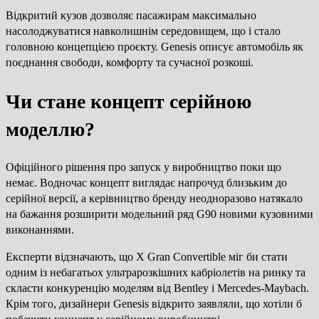
Відкритий кузов дозволяє пасажирам максимально
насолоджуватися навколишнім середовищем, що і стало
головною концепцією проєкту. Genesis описує автомобіль як
поєднання свободи, комфорту та сучасної розкоші.
Чи стане концепт серійною
моделлю?
Офіційного рішення про запуск у виробництво поки що
немає. Водночас концепт виглядає напрочуд близьким до
серійної версії, а керівництво бренду неодноразово натякало
на бажання розширити модельний ряд G90 новими кузовними
виконаннями.
Експерти відзначають, що X Gran Convertible міг би стати
одним із небагатьох ультрарозкішних кабріолетів на ринку та
скласти конкуренцію моделям від Bentley і Mercedes-Maybach.
Крім того, дизайнери Genesis відкрито заявляли, що хотіли б