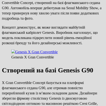
Convertible Concept, створений на базі флагманського седана
G90. Автомобіль вперше дебютував на Seoul Mobility Show, а
тепер привернув нову хвилю уваги після появи додаткових
подробиць та фото.
Концепт демонструє, як може виглядати майбутній
флагманський кабріолет Genesis. Виробник наголошує, що
модель покликана підкреслити новий рівень емоційної
розкоші бренду та його дизайнерські можливості.
Genesis X Gran Convertible
Створений на базі Genesis G90
X Gran Convertible Concept базується на платформі
флагманського седана G90, але отримав повністю
перероблений кузов із м’яким складним дахом. Дизайнери
зберегли фірмову стилістику Genesis із двосмуговою
світлодіодною оптикою та масивною решіткою Crest Grille,